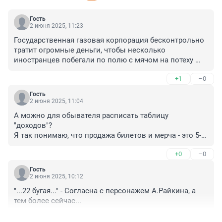
Гость
2 июня 2025, 11:23
Государственная газовая корпорация бесконтрольно 
тратит огромные деньги, чтобы несколько 
иностранцев побегали по полю с мячом на потеху 
нескольких т.н. ВИПов , ну и остального плебса. И это 
+1
–0
на фоне отсутствия газификации российских 
деревень, но что, якобы, нет средств. В этой стране 
Гость
пренебрежение к обществу достигает 
2 июня 2025, 11:04
катастрофических масштабов.
А можно для обывателя расписать таблицу 
"доходов"?

Я так понимаю, что продажа билетов и мерча - это 5-
10% от общей суммы... Остальное - якобы 
+0
–0
"рекламные" контракты, которые тупо скрывают 
бессмысленное вбухивание бабла ....
Гость
2 июня 2025, 10:12
"...22 бугая..." - Согласна с персонажем А.Райкина, а 
тем более сейчас...
+1
–0