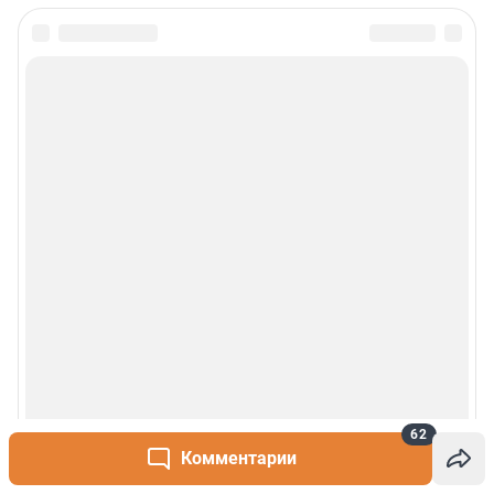
Политика обработки персональных данных
Правила использования материалов сайта
Политика использования cookies
Рекомендательные системы
Деятельность в сфере ИТ
Руководство пользователя
Наши награды
© 2000-2026 Фонтанка.Ру
Свидетельство Роскомнадзора ЭЛ № ФС 77-66333 от 14.07.2016
© ООО «Интернет Технологии»
62
Комментарии