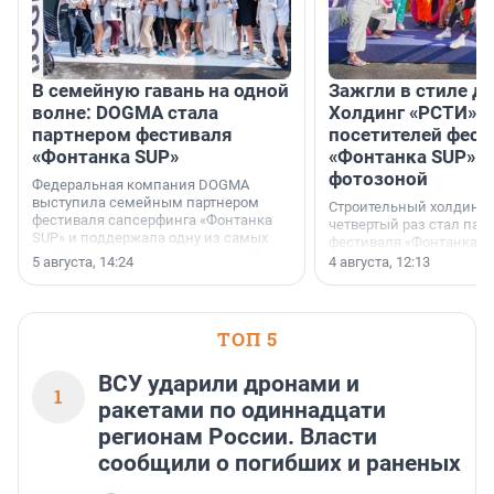
В семейную гавань на одной
Зажгли в стиле ди
волне: DOGMA стала
Холдинг «РСТИ» 
партнером фестиваля
посетителей фест
«Фонтанка SUP»
«Фонтанка SUP» я
фотозоной
Федеральная компания DOGMA
выступила семейным партнером
Строительный холдинг 
фестиваля сапсерфинга «Фонтанка
четвертый раз стал пар
SUP» и поддержала одну из самых
фестиваля «Фонтанка S
ярких и романтичных номинаций —
раз компания стремится
5 августа, 14:24
4 августа, 12:13
«SUP-свадьба».
привезти корпоративну
и подарить настоящий 
посетителям фестиваля
необычной фотозоне.
ТОП 5
ВСУ ударили дронами и
1
ракетами по одиннадцати
регионам России. Власти
сообщили о погибших и раненых