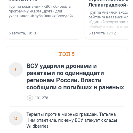
Ленинградской о
Группа компаний «КВС» обновила
программу «Карта Друга» для
Группа Аквилон входит 
участников «Клуба Ваших Соседей».
рейтинга независимого
«Единый ресурс застро
объёму текущего строит
Ленинградской области
5 августа, 18:13
5 августа, 17:12
время компания реализу
185 429 кв. метров жиль
больше, чем в 1 квартал
ТОП 5
ВСУ ударили дронами и
1
ракетами по одиннадцати
регионам России. Власти
сообщили о погибших и раненых
101 278
Теракты против мирных граждан. Татьяна
2
Ким ответила, почему ВСУ атакует склады
Wildberries