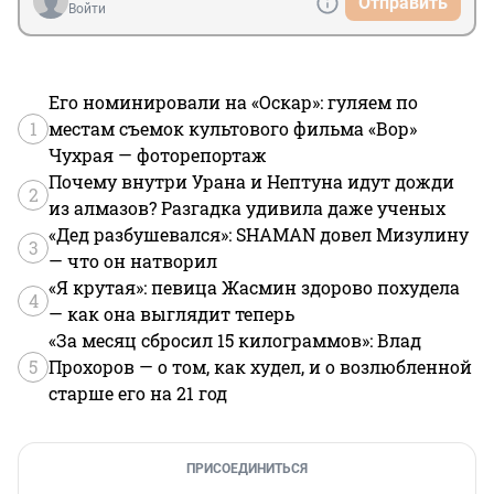
Отправить
Войти
Его номинировали на «Оскар»: гуляем по
1
местам съемок культового фильма «Вор»
Чухрая — фоторепортаж
Почему внутри Урана и Нептуна идут дожди
2
из алмазов? Разгадка удивила даже ученых
«Дед разбушевался»: SHAMAN довел Мизулину
3
— что он натворил
«Я крутая»: певица Жасмин здорово похудела
4
— как она выглядит теперь
«За месяц сбросил 15 килограммов»: Влад
5
Прохоров — о том, как худел, и о возлюбленной
старше его на 21 год
ПРИСОЕДИНИТЬСЯ