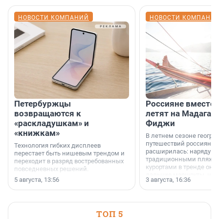
НОВОСТИ КОМПАНИЙ
НОВОСТИ КОМПАНИ
Петербуржцы
Россияне вместо
возвращаются к
летят на Мадагас
«раскладушкам» и
Фиджи
«книжкам»
В летнем сезоне геогра
путешествий россиян з
Технология гибких дисплеев
расширилась: наряду с
перестает быть нишевым трендом и
традиционными пляж
переходит в разряд востребованных
курортами в тренде ока
повседневных решений.
дальние маршруты, нап
5 августа, 13:56
3 августа, 16:36
острова Африки и Азии,
свидетельствуют данны
МегаФона.
ТОП 5