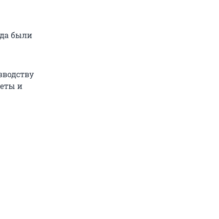
гда были
зводству
кеты и