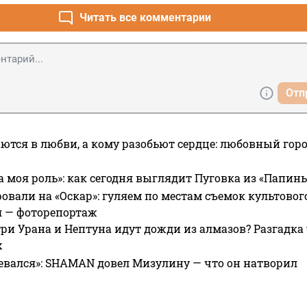
Читать все комментарии
Отп
ются в любви, а кому разобьют сердце: любовный гор
а моя роль»: как сегодня выглядит Пуговка из «Папин
овали на «Оскар»: гуляем по местам съемок культово
я — фоторепортаж
ри Урана и Нептуна идут дожди из алмазов? Разгадка
х
евался»: SHAMAN довел Мизулину — что он натворил