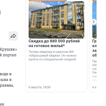
и
Скидка до 880 000 рублей
Группа
на готовое жильё*
клиен
«Крушик»
застро
Теперь квартиру в сданном ЖК
й портал
област
«Образцовый квартал 14» можно
купить со специальной скидкой.
Группа А
победите
строител
Ленингра
воде в
номинац
рыва в
клиенто
застройщ
травмы,
6 августа, 18:00
6 августа,
области»
ия