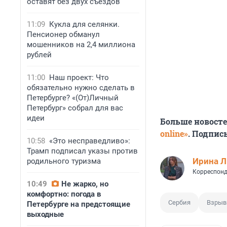
оставят без двух съездов
11:09
Кукла для селянки.
Пенсионер обманул
мошенников на 2,4 миллиона
рублей
11:00
Наш проект: Что
обязательно нужно сделать в
Петербурге? «(От)Личный
Петербург» собрал для вас
идеи
Больше новост
online»
. Подпис
10:58
«Это несправедливо»:
Трамп подписал указы против
Ирина 
родильного туризма
Корреспонд
10:49
Не жарко, но
комфортно: погода в
Сербия
Взрыв
Петербурге на предстоящие
выходные