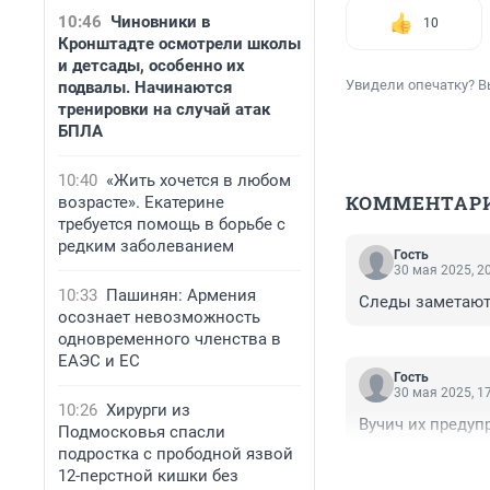
10:46
Чиновники в
10
Кронштадте осмотрели школы
и детсады, особенно их
Увидели опечатку? В
подвалы. Начинаются
тренировки на случай атак
БПЛА
10:40
«Жить хочется в любом
КОММЕНТАР
возрасте». Екатерине
требуется помощь в борьбе с
редким заболеванием
Гость
30 мая 2025, 2
10:33
Пашинян: Армения
Следы заметают
осознает невозможность
одновременного членства в
ЕАЭС и ЕС
Гость
30 мая 2025, 1
10:26
Хирурги из
Вучич их предуп
Подмосковья спасли
подростка с прободной язвой
12-перстной кишки без