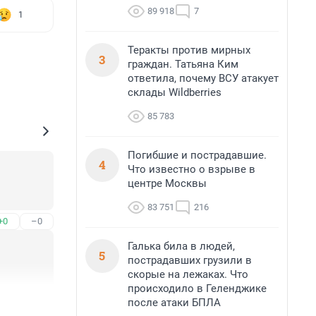
89 918
7
1
Теракты против мирных
3
граждан. Татьяна Ким
ответила, почему ВСУ атакует
склады Wildberries
85 783
Погибшие и пострадавшие.
4
Что известно о взрыве в
центре Москвы
83 751
216
+0
–0
Галька била в людей,
5
пострадавших грузили в
скорые на лежаках. Что
происходило в Геленджике
+0
–1
после атаки БПЛА