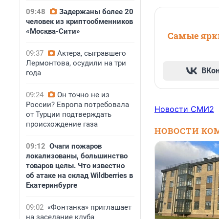
09:48
Задержаны более 20
человек из криптообменников
«Москва-Сити»
Самые ярки
09:37
Актера, сыгравшего
Лермонтова, осудили на три
ВКо
года
09:24
Он точно не из
России? Европа потребовала
Новости СМИ2
от Турции подтверждать
происхождение газа
НОВОСТИ КО
09:12
Очаги пожаров
локализованы, большинство
товаров целы. Что известно
об атаке на склад Wildberries в
Екатеринбурге
09:02
«Фонтанка» приглашает
на заседание клуба