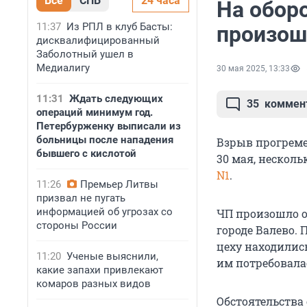
Все
СПБ
24 часа
На обор
11:37
Из РПЛ в клуб Басты:
произош
дисквалифицированный
Заболотный ушел в
Медиалигу
30 мая 2025, 13:33
11:31
Ждать следующих
35
коммен
операций минимум год.
Петербурженку выписали из
больницы после нападения
Взрыв прогрем
бывшего с кислотой
30 мая, несколь
N1
.
11:26
Премьер Литвы
призвал не пугать
информацией об угрозах со
ЧП произошло о
стороны России
городе Валево.
цеху находилис
11:20
Ученые выяснили,
им потребовала
какие запахи привлекают
комаров разных видов
Обстоятельства