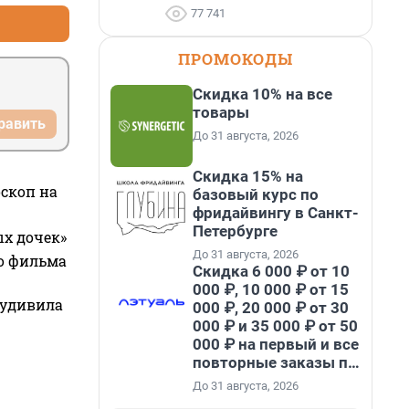
77 741
ПРОМОКОДЫ
Скидка 10% на все
товары
равить
До 31 августа, 2026
Скидка 15% на
оскоп на
базовый курс по
фридайвингу в Санкт-
Петербурге
ых дочек»
До 31 августа, 2026
го фильма
Скидка 6 000 ₽ от 10
000 ₽, 10 000 ₽ от 15
 удивила
000 ₽, 20 000 ₽ от 30
000 ₽ и 35 000 ₽ от 50
000 ₽ на первый и все
повторные заказы по
промокоду НАБЕРИ
До 31 августа, 2026