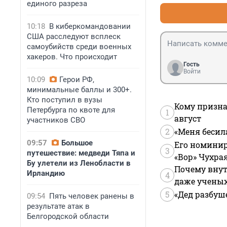
единого разреза
10:18
В киберкомандовании
США расследуют всплеск
самоубийств среди военных
хакеров. Что происходит
Гость
Войти
10:09
Герои РФ,
минимальные баллы и 300+.
Кто поступил в вузы
Кому призна
Петербурга по квоте для
1
август
участников СВО
2
«Меня бесил
09:57
Большое
Его номинир
3
путешествие: медведи Тяпа и
«Вор» Чухра
Бу улетели из Ленобласти в
Почему внут
Ирландию
4
даже учены
5
«Дед разбуш
09:54
Пять человек ранены в
результате атак в
Белгородской области