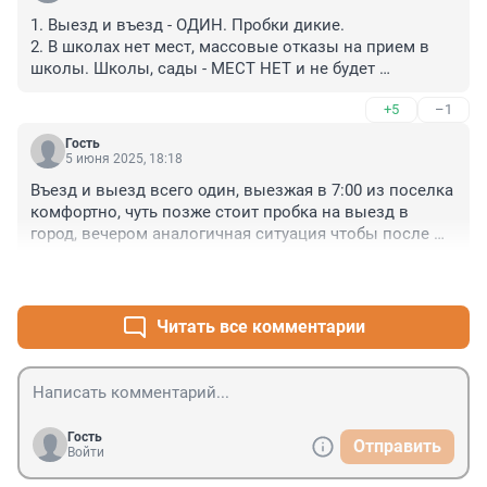
1. Выезд и въезд - ОДИН. Пробки дикие. 

2. В школах нет мест, массовые отказы на прием в 
школы. Школы, сады - МЕСТ НЕТ и не будет 

3. Парковки - их нет в принципе, машины парковать 
+5
–1
НЕГДЕ, транспорта доступного НЕТ.
Гость
5 июня 2025, 18:18
Въезд и выезд всего один, выезжая в 7:00 из поселка 
комфортно, чуть позже стоит пробка на выезд в 
город, вечером аналогичная ситуация чтобы после 
18:15 въехать в поселок будьте любезны постоять в 
+5
–0
пробке на кад, и перспектив по строительству дорог 
нет. Две маршрутки которые связывают посёлок с 
метро Ветеранов, всегда переполнены и направляясь 
Читать все комментарии
к метро объезжают одна район солнечного города , 
вторая поселок Победу и Таллинского шоссе, по 
времени 1 час в лучшем случае, в часы повышенного 
транспортного потока. Сказать что грусть ничего не 
сказать.
Гость
Отправить
Войти