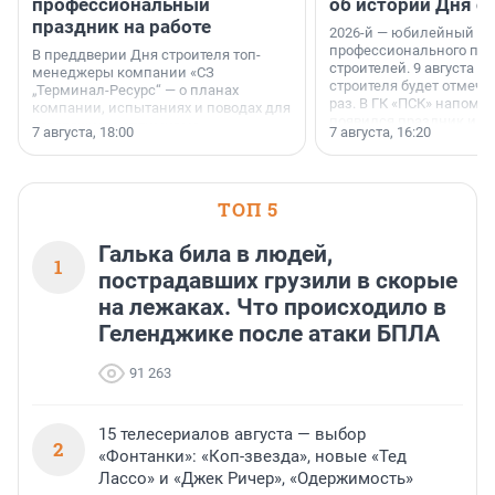
профессиональный
об истории Дня с
праздник на работе
2026-й — юбилейный го
профессионального пр
В преддверии Дня строителя топ-
строителей. 9 августа 2
менеджеры компании «СЗ
строителя будет отмечат
„Терминал-Ресурс“ — о планах
раз. В ГК «ПСК» напомни
компании, испытаниях и поводах для
появился праздник и к
осторожного оптимизма.
7 августа, 18:00
7 августа, 16:20
поменялась роль строит
ТОП 5
Галька била в людей,
1
пострадавших грузили в скорые
на лежаках. Что происходило в
Геленджике после атаки БПЛА
91 263
15 телесериалов августа — выбор
2
«Фонтанки»: «Коп-звезда», новые «Тед
Лассо» и «Джек Ричер», «Одержимость»