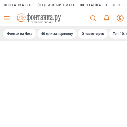
ФОНТАНКА SUP
(ОТ)ЛИЧНЫЙ ПИТЕР
ФОНТАНКА ГО
СЕРЕБР
Фонтан на Неве
40 млн за парковку
О чистоте рек
Топ-10, 