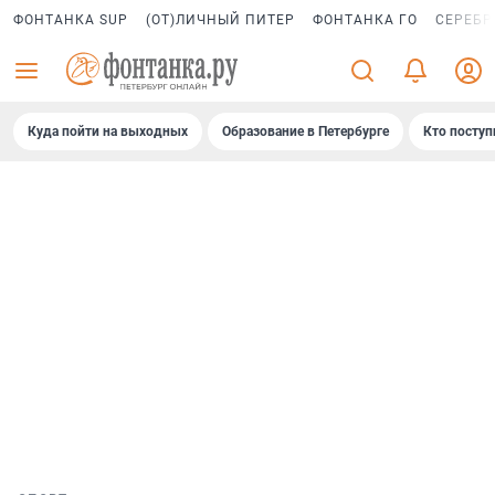
ФОНТАНКА SUP
(ОТ)ЛИЧНЫЙ ПИТЕР
ФОНТАНКА ГО
СЕРЕБР
Куда пойти на выходных
Образование в Петербурге
Кто поступ