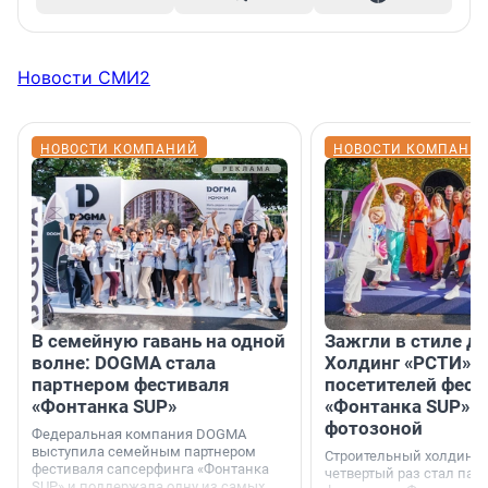
Новости СМИ2
НОВОСТИ КОМПАНИЙ
НОВОСТИ КОМПАНИ
В семейную гавань на одной
Зажгли в стиле ди
волне: DOGMA стала
Холдинг «РСТИ» 
партнером фестиваля
посетителей фест
«Фонтанка SUP»
«Фонтанка SUP» я
фотозоной
Федеральная компания DOGMA
выступила семейным партнером
Строительный холдинг 
фестиваля сапсерфинга «Фонтанка
четвертый раз стал пар
SUP» и поддержала одну из самых