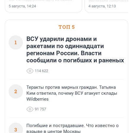
фестиваля «Фонтанка S
ярких и романтичных номинаций —
раз компания стремится
5 августа, 14:24
4 августа, 12:13
«SUP-свадьба».
привезти корпоративну
и подарить настоящий 
посетителям фестиваля
необычной фотозоне.
ТОП 5
ВСУ ударили дронами и
1
ракетами по одиннадцати
регионам России. Власти
сообщили о погибших и раненых
114 622
Теракты против мирных граждан. Татьяна
2
Ким ответила, почему ВСУ атакует склады
Wildberries
91 757
Погибшие и пострадавшие. Что известно о
3
взрыве в центре Москвы