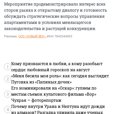
Мероприятие продемонстрировало интерес всех
сторон рынка к открытому диалогу и готовность
обсуждать стратегические вопросы управления
апартаментами в условиях меняющегося
законодательства и растущей конкуренции.
Реклама.
ООО «НОВЫЙ ВЕК»
, ИНН 7842044065
Кому признаются в любви, а кому разобьют
1
сердце: любовный гороскоп на август
«Меня бесила моя роль»: как сегодня выглядит
2
Пуговка из «Папиных дочек»
Его номинировали на «Оскар»: гуляем по
3
местам съемок культового фильма «Вор»
Чухрая — фоторепортаж
Почему внутри Урана и Нептуна идут дожди
4
из алмазов? Разгадка удивила даже ученых