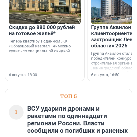
Скидка до 880 000 рублей
Группа Аквилон 
на готовое жильё*
клиентоориентир
застройщик Лени
Теперь квартиру в сданном ЖК
области» 2026
«Образцовый квартал 14» можно
купить со специальной скидкой.
Группа Аквилон стала 
победителей конкурса 
строительная организа
Ленинградской области 
номинации «Самый
6 августа, 18:00
6 августа, 16:50
клиентоориентированн
застройщик Ленинград
области».
ТОП 5
ВСУ ударили дронами и
1
ракетами по одиннадцати
регионам России. Власти
сообщили о погибших и раненых