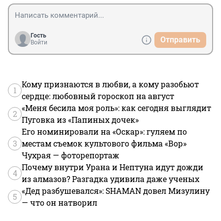
Гость
Отправить
Войти
Кому признаются в любви, а кому разобьют
1
сердце: любовный гороскоп на август
«Меня бесила моя роль»: как сегодня выглядит
2
Пуговка из «Папиных дочек»
Его номинировали на «Оскар»: гуляем по
3
местам съемок культового фильма «Вор»
Чухрая — фоторепортаж
Почему внутри Урана и Нептуна идут дожди
4
из алмазов? Разгадка удивила даже ученых
«Дед разбушевался»: SHAMAN довел Мизулину
5
— что он натворил