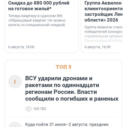
Скидка до 880 000 рублей
Группа Аквилон 
на готовое жильё*
клиентоориентир
застройщик Лени
Теперь квартиру в сданном ЖК
области» 2026
«Образцовый квартал 14» можно
купить со специальной скидкой.
Группа Аквилон стала 
победителей конкурса 
строительная организа
Ленинградской области 
номинации «Самый
6 августа, 18:00
6 августа, 16:50
клиентоориентированн
застройщик Ленинград
области».
ТОП 5
ВСУ ударили дронами и
1
ракетами по одиннадцати
регионам России. Власти
сообщили о погибших и раненых
105 783
Куда пойти 31 июля–2 августа: праздник