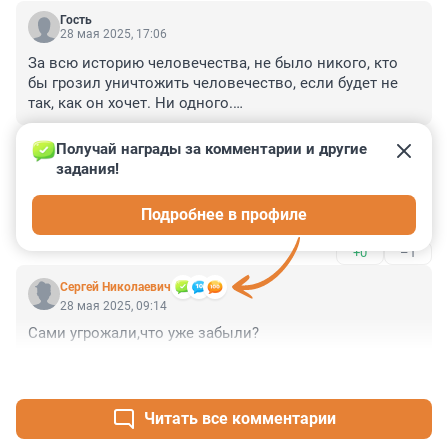
Гость
28 мая 2025, 17:06
За всю историю человечества, не было никого, кто 
бы грозил уничтожить человечество, если будет не 
так, как он хочет. Ни одного.

 Есть только библейские евангелические сказания, в 
+1
–0
основном от Иоанна Богослова, что на земле 
Получай награды за комментарии и другие 
появится Антихрист от Сатаны, который 
задания!
Гость
вознамерится устроить Армагеддон, Апокалипсис, 
28 мая 2025, 10:57
чтобы уничтожить человечество.

Подробнее в профиле
Дмитрий Анатольевич! Молодец! Молодец, Дорогой!
 Неужели сам Антихрист явился на землю?
+0
–1
Cepгeй Николаевич
28 мая 2025, 09:14
Сами угрожали,что уже забыли?
+1
–0
Читать все комментарии