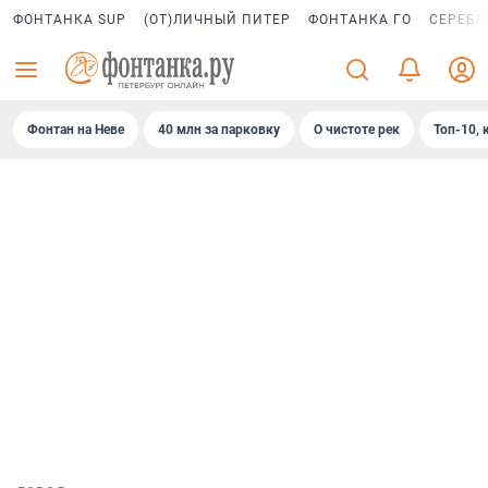
ФОНТАНКА SUP
(ОТ)ЛИЧНЫЙ ПИТЕР
ФОНТАНКА ГО
СЕРЕБР
Фонтан на Неве
40 млн за парковку
О чистоте рек
Топ-10, 