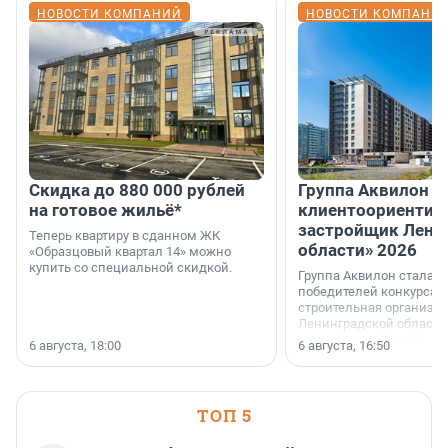
НОВОСТИ КОМПАНИЙ
НОВОСТИ КОМПАНИ
Скидка до 880 000 рублей
Группа Аквилон 
на готовое жильё*
клиентоориентир
застройщик Лени
Теперь квартиру в сданном ЖК
области» 2026
«Образцовый квартал 14» можно
купить со специальной скидкой.
Группа Аквилон стала 
победителей конкурса 
строительная организа
Ленинградской области 
номинации «Самый
6 августа, 18:00
6 августа, 16:50
клиентоориентированн
застройщик Ленинград
области».
ТОП 5