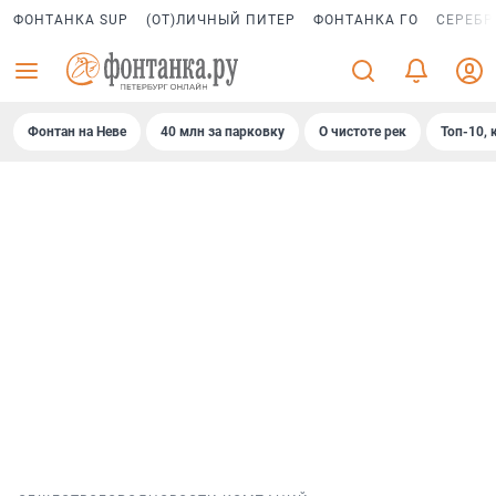
ФОНТАНКА SUP
(ОТ)ЛИЧНЫЙ ПИТЕР
ФОНТАНКА ГО
СЕРЕБР
Фонтан на Неве
40 млн за парковку
О чистоте рек
Топ-10, 