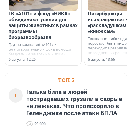
ГК «А101» и фонд «НИКА»
Петербуржцы
объединяют усилия для
возвращаются к
защиты животных в рамках
«раскладушкам» 
программы
«книжкам»
биоразнообразия
Технология гибких дисп
перестает быть нишевы
Группа компаний «А101» и
переходит в разряд вос
Благотворительный фонд помощи
повседневных решений
бездомным животным «НИКА»
заключили соглашение о
6 августа, 12:26
5 августа, 13:56
стратегическом сотрудничестве.
ТОП 5
Галька била в людей,
1
пострадавших грузили в скорые
на лежаках. Что происходило в
Геленджике после атаки БПЛА
92 606