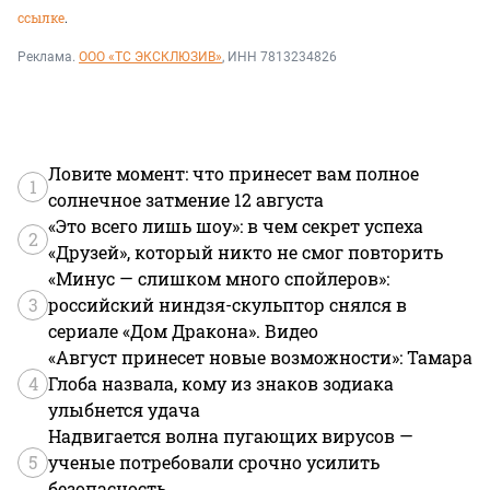
ссылке
.
Реклама.
ООО «ТС ЭКСКЛЮЗИВ»
, ИНН 7813234826
Ловите момент: что принесет вам полное
1
солнечное затмение 12 августа
«Это всего лишь шоу»: в чем секрет успеха
2
«Друзей», который никто не смог повторить
«Минус — слишком много спойлеров»:
3
российский ниндзя-скульптор снялся в
сериале «Дом Дракона». Видео
«Август принесет новые возможности»: Тамара
4
Глоба назвала, кому из знаков зодиака
улыбнется удача
Надвигается волна пугающих вирусов —
5
ученые потребовали срочно усилить
безопасность