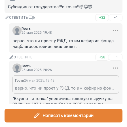
Субсидия от государства!!!и точка!!🤣😂🤣
+32
–1
ОТВЕТИТЬ
6
Гость
26 мая 2025, 19:48
верно. что ни проет у РЖД, то им кефир из фонда 
нацблагосостояния вваливает ...
+28
–1
ОТВЕТИТЬ
Гость
26 мая 2025, 20:26
Гость
26 мая 2025, 19:48
верно. что ни проет у РЖД, то им кефир из фонда нацблагосостояния вваливает ...
"Вкусно - и точка" увеличила годовую выручку на 
20,3%, до 187,4 млрд рублей в 2025. какел, ты 
скучен...
Написать комментарий
+3
–38
ОТВЕТИТЬ