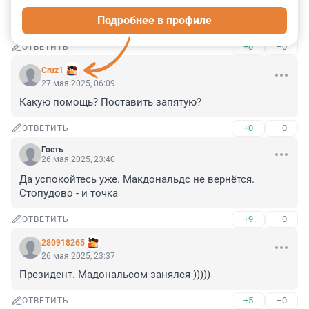
понимаю, МакДак будет искать новые - а в этом 
Подробнее в профиле
бизнесе расположение это самое главное.
+0
–0
ОТВЕТИТЬ
Cruz1
27 мая 2025, 06:09
Какую помощь? Поставить запятую?
+0
–0
ОТВЕТИТЬ
Гость
26 мая 2025, 23:40
Да успокойтесь уже. Макдональдс не вернётся. 
Стопудово - и точка
+9
–0
ОТВЕТИТЬ
280918265
26 мая 2025, 23:37
Президент. Мадональсом занялся )))))
+5
–0
ОТВЕТИТЬ