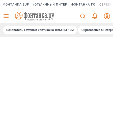
ФОНТАНКА SUP
(ОТ)ЛИЧНЫЙ ПИТЕР
ФОНТАНКА ГО
СЕРЕБР
Основатель Levrana и критика на Татьяны Ким
Образование в Петер