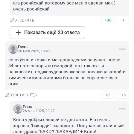
ага росийскай которому все меню сделал мак ) 
очень росийскай
+36
–1
ОТВЕТИТЬ
Показать ещё 23 ответа
Гость
26 мая 2025, 19:47
со вкусно и точка и макдоналдсами завязал. после 
44 лет это запоры и геморрой. вот так вот. и 
панкреатит. поджелудочная железа посажена колой и 
химическими напитками больше не справляется с 
этим.
+7
–15
ОТВЕТИТЬ
3
Гость
26 мая 2025, 20:27
Кола у добрых людей не для этого! Ею очень 
хорошо "Бакарди" разводить. Получается отличный 
лонг-дринк "БАКО"! "БАКАРДИ" + Кола!