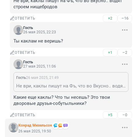
Не ври, каклы пишут на Фъ, что во Вкусно.. водят 
строем нищебродов
+2
–16
ОТВЕТИТЬ
Гость
26 мая 2025, 22:23
Ты каклам не веришь?
+1
–2
ОТВЕТИТЬ
Гость
27 мая 2025, 11:06
Гость
26 мая 2025, 21:49
Не ври, каклы пишут на Фъ, что во Вкусно.. водят строем нищебродов
Какие еще каклы? Что ты несешь? Это твои 
дворовые друзья-собутыльники?
+5
–0
ОТВЕТИТЬ
Конрад Михельсон
26 мая 2025, 19:50