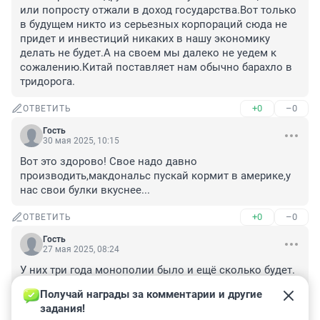
или попросту отжали в доход государства.Вот только 
в будущем никто из серьезных корпораций сюда не 
придет и инвестиций никаких в нашу экономику 
делать не будет.А на своем мы далеко не уедем к 
сожалению.Китай поставляет нам обычно барахло в 
тридорога.
+0
–0
ОТВЕТИТЬ
Гость
30 мая 2025, 10:15
Вот это здорово! Свое надо давно 
производить,макдональс пускай кормит в америке,у 
нас свои булки вкуснее...
+0
–0
ОТВЕТИТЬ
Гость
27 мая 2025, 08:24
У них три года монополии было и ещё сколько будет. 
Неужели за это время не создали себе запас 
Получай награды за комментарии и другие 
прочности?

задания!
К тому же, адреса-то остаются за ними, как я 