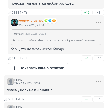
положит на лопатки любой холодец!
+16
–3
ОТВЕТИТЬ
Комментатор-100
26 мая 2025, 21:04
Гость
26 мая 2025, 20:36
А тебе полба? Или похлебка из брюквы? Галушки - самый смак! И вообще - украинская кухня - это услада желудка! Один борщец с пампушками положит на лопатки любой холодец!
борщ это не украинское блюдо
+2
–16
ОТВЕТИТЬ
Показать ещё 8 ответов
Гость
26 мая 2025, 19:54
почему колу не выгнали ?
+4
–4
ОТВЕТИТЬ
Гость