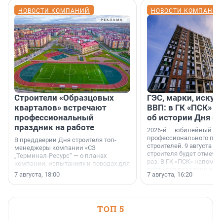
НОВОСТИ КОМПАНИЙ
НОВОСТИ КОМПАНИ
Строители «Образцовых
ГЭС, марки, искус
кварталов» встречают
ВВП: в ГК «ПСК» р
профессиональный
об истории Дня с
праздник на работе
2026-й — юбилейный го
профессионального пр
В преддверии Дня строителя топ-
строителей. 9 августа 2
менеджеры компании «СЗ
строителя будет отмечат
„Терминал-Ресурс“ — о планах
раз. В ГК «ПСК» напомни
компании, испытаниях и поводах для
появился праздник и к
осторожного оптимизма.
7 августа, 18:00
7 августа, 16:20
поменялась роль строит
ТОП 5