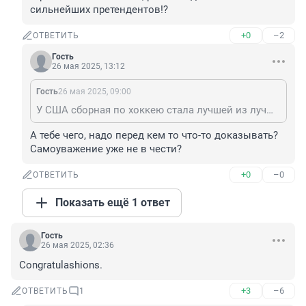
сильнейших претендентов!?
+0
–2
ОТВЕТИТЬ
Гость
26 мая 2025, 13:12
Гость
26 мая 2025, 09:00
У США сборная по хоккею стала лучшей из лучших, могут гордиться... а у нас тут только Локомотив на междусобойчике победил, что преподносят как величайшее событие мирового масштаба.
А тебе чего, надо перед кем то что-то доказывать? 
Самоуважение уже не в чести?
+0
–0
ОТВЕТИТЬ
Показать ещё 1 ответ
Гость
26 мая 2025, 02:36
Congratulashions.
+3
–6
ОТВЕТИТЬ
1