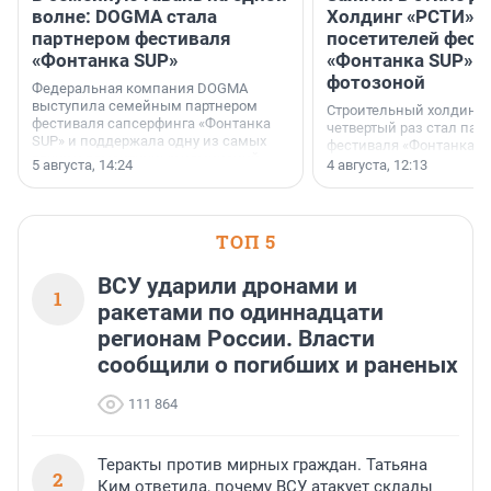
волне: DOGMA стала
Холдинг «РСТИ» 
партнером фестиваля
посетителей фест
«Фонтанка SUP»
«Фонтанка SUP» я
фотозоной
Федеральная компания DOGMA
выступила семейным партнером
Строительный холдинг 
фестиваля сапсерфинга «Фонтанка
четвертый раз стал пар
SUP» и поддержала одну из самых
фестиваля «Фонтанка S
ярких и романтичных номинаций —
раз компания стремится
5 августа, 14:24
4 августа, 12:13
«SUP-свадьба».
привезти корпоративну
и подарить настоящий 
посетителям фестиваля
необычной фотозоне.
ТОП 5
ВСУ ударили дронами и
1
ракетами по одиннадцати
регионам России. Власти
сообщили о погибших и раненых
111 864
Теракты против мирных граждан. Татьяна
2
Ким ответила, почему ВСУ атакует склады