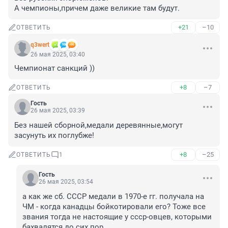
А чемпионы,причем даже великие там будут.
+21
–10
ОТВЕТИТЬ
q3wert
26 мая 2025, 03:40
Чемпионат санкций ))
+8
–7
ОТВЕТИТЬ
Гость
26 мая 2025, 03:39
Без нашей сборной,медали деревянные,могут 
засунуть их поглубже!
+8
–25
ОТВЕТИТЬ
1
Гость
26 мая 2025, 03:54
а как же сб. СССР медали в 1970-е гг. получала на 
ЧМ - когда канадцы бойкотировали его? Тоже все 
звания тогда не настоящие у ссср-овцев, которыми 
бахвалятся до сих пор