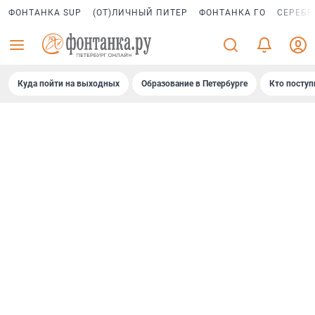
ФОНТАНКА SUP
(ОТ)ЛИЧНЫЙ ПИТЕР
ФОНТАНКА ГО
СЕРЕБР
Куда пойти на выходных
Образование в Петербурге
Кто поступ