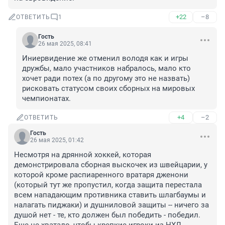
+22
–8
ОТВЕТИТЬ
1
Гость
26 мая 2025, 08:41
Иниервидение же отменил володя как и игры 
дружбы, мало участников набралось, мало кто 
хочет ради потех (а по другому это не назвать) 
рисковать статусом своих сборных на мировых 
чемпионатах.
+4
–2
ОТВЕТИТЬ
Гость
26 мая 2025, 01:42
Несмотря на дрянной хоккей, которая 
демонстрировала сборная выскочек из швейцарии, у 
которой кроме распиаренного вратаря дженони 
(который тут же пропустил, когда защита перестала 
всем нападающим противника ставить шлагбаумы и 
налагать пиджаки) и душниловой защиты -- ничего за 
душой нет - те, кто должен был победить - победил. 