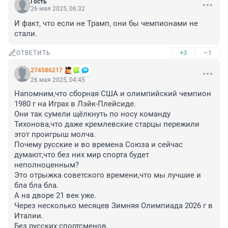
Гость
26 мая 2025, 06:32
И факт, что если не Трамп, они бы чемпионами не 
стали.
+3
–1
ОТВЕТИТЬ
274586217
26 мая 2025, 04:45
Напомним,что сборная США и олимпийский чемпион 
1980 г на Играх в Лэйк-Плейсиде.

Они так сумели щёлкнуть по носу команду 
Тихонова,что даже кремлевские старцы пережили 
этот проигрыш молча.

Почему русские и во времена Союза и сейчас 
думают,что без них мир спорта будет 
неполноценным?

Это отрыжка советского времени,что мы лучшие и 
бла бла бла.

А на дворе 21 век уже.

Через несколько месяцев Зимняя Олимпиада 2026 г в 
Италии.

Без русских спортсменов.
