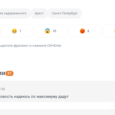
ие задержанного
Арест
Санкт-Петербург
1
10
6
ыделите фрагмент и нажмите Ctrl+Enter
ИИ
37
3:36
новость надеюсь по максимуму дадут