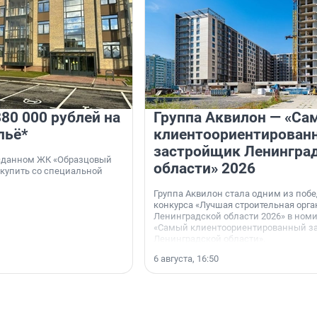
80 000 рублей на
Группа Аквилон — «Са
льё*
клиентоориентирован
застройщик Ленингра
 сданном ЖК «Образцовый
области» 2026
 купить со специальной
Группа Аквилон стала одним из поб
конкурса «Лучшая строительная орг
Ленинградской области 2026» в ном
«Самый клиентоориентированный з
Ленинградской области».
6 августа, 16:50