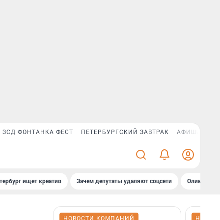
ЗСД ФОНТАНКА ФЕСТ
ПЕТЕРБУРГСКИЙ ЗАВТРАК
АФИША PLUS
тербург ищет креатив
Зачем депутаты удаляют соцсети
Олимпиадни
НОВОСТИ КОМПАНИЙ
НОВОС