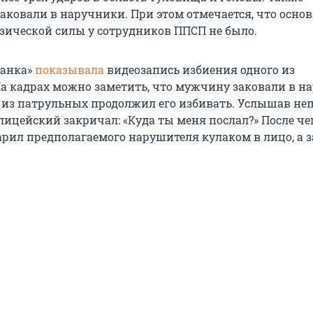
аковали в наручники. При этом отмечается, что осно
ической силы у сотрудников ППСП не было.
танка»
показывала
видеозапись избиения одного из
а кадрах можно заметить, что мужчину заковали в н
н из патрульных продолжил его избивать. Услышав не
олицейский закричал: «Куда ты меня послал?» После че
рил предполагаемого нарушителя кулаком в лицо, а з