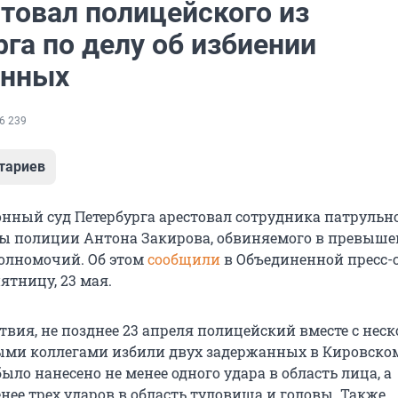
стовал полицейского из
га по делу об избиении
анных
6 239
тариев
нный суд Петербурга арестовал сотрудника патрульн
ы полиции Антона Закирова, обвиняемого в превыш
олномочий. Об этом
сообщили
в Объединенной пресс-
пятницу, 23 мая.
твия, не позднее 23 апреля полицейский вместе с нес
ми коллегами избили двух задержанных в Кировском
ыло нанесено не менее одного удара в область лица, а
нее трех ударов в область туловища и головы. Также