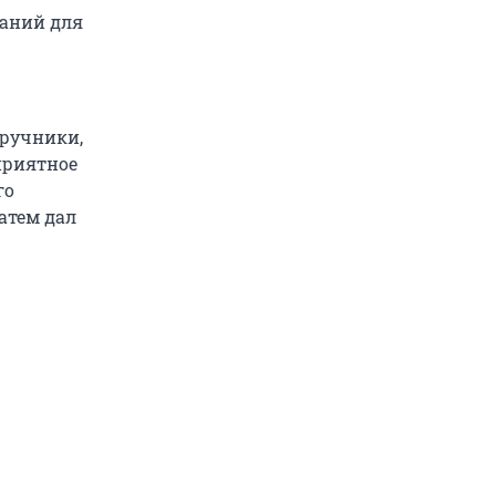
ваний для
аручники,
приятное
го
атем дал