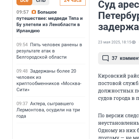
Все
СПБ
24 часа
Суд аре
09:57
Большое
Петербур
путешествие: медведи Тяпа и
задерж
Бу улетели из Ленобласти в
Ирландию
23 мая 2025, 18:15
09:54
Пять человек ранены в
результате атак в
Белгородской области
37
коммен
09:48
Задержаны более 20
Кировский райо
человек из
постовой служб
криптообменников «Москва-
Сити»
должностных п
судов города в 
09:37
Актера, сыгравшего
Лермонтова, осудили на три
По версии следс
года
неустановленны
Одному из них б
другому — не ме