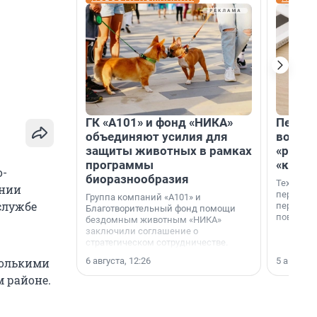
ГК «А101» и фонд «НИКА»
Петер
объединяют усилия для
возвр
защиты животных в рамках
«раскл
программы
«книж
о-
биоразнообразия
Технолог
ении
перестае
Группа компаний «А101» и
службе
переходи
Благотворительный фонд помощи
повседне
бездомным животным «НИКА»
заключили соглашение о
стратегическом сотрудничестве.
6 августа, 12:26
5 августа,
колькими
 районе.