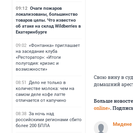
09:12
Очаги пожаров
локализованы, большинство
товаров целы. Что известно
об атаке на склад Wildberries в
Екатеринбурге
09:02
«Фонтанка» приглашает
на заседание клуба
«Ресторатор»: «Итоги
полугодия: кризис и
возможности»
Свою вину в су
08:51
Дело не только в
домашний арест
количестве молока: чем на
самом деле кофе латте
отличается от капучино
Больше новост
online»
. Подпис
08:38
За ночь над
российскими регионами сбито
Мидене
более 200 БПЛА