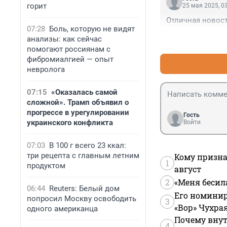
горит
25 мая 2025, 0
Отличная новост
07:28
Боль, которую не видят
анализы: как сейчас
помогают россиянам с
фибромиалгией — опыт
невролога
07:15
«Оказалась самой
сложной». Трамп объявил о
прогрессе в урегулировании
Гость
украинского конфликта
Войти
07:03
В 100 г всего 23 ккал:
три рецепта с главным летним
Кому призна
1
продуктом
август
2
«Меня бесил
06:44
Reuters: Белый дом
Его номинир
попросил Москву освободить
3
«Вор» Чухра
одного американца
Почему внут
4