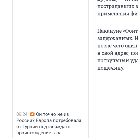
пострадавших з
применения физ
Накануне «Фон
задержанных. Н
после чего оди
в свой адрес, п
патрульный уда
пощечину.
09:24
Он точно не из
России? Европа потребовала
от Турции подтверждать
происхождение газа