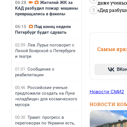
даже учены
06:28
Жителей ЖК за
КАД разбудил пожар: машины
5
«Дед разбуш
превращались в факелы
06:15
Под конец недели
Петербург будет сдувать
02:09
Лев Лурье поговорит с
Самые ярки
Лизой Боярской о Петербурге
и театре
01:01
Сообщение о
ВКо
реабилитации
00:46
Российские ученые
Новости СМИ2
предложили создать на Луне
«кладбище» для космического
НОВОСТИ КО
мусора
00:30
Трамп: прогресс в
переговорах по Украине есть,