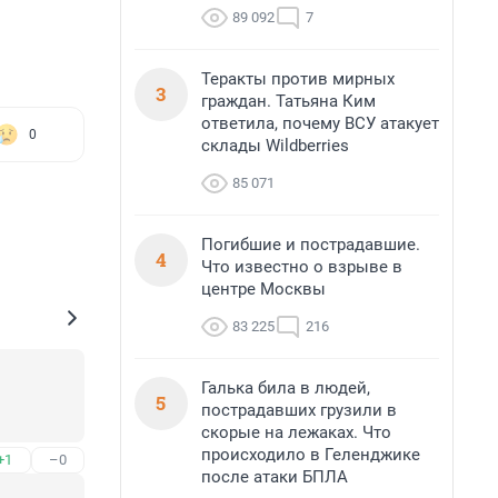
89 092
7
Теракты против мирных
3
граждан. Татьяна Ким
ответила, почему ВСУ атакует
0
склады Wildberries
85 071
Погибшие и пострадавшие.
4
Что известно о взрыве в
центре Москвы
83 225
216
Галька била в людей,
5
пострадавших грузили в
скорые на лежаках. Что
происходило в Геленджике
+1
–0
после атаки БПЛА