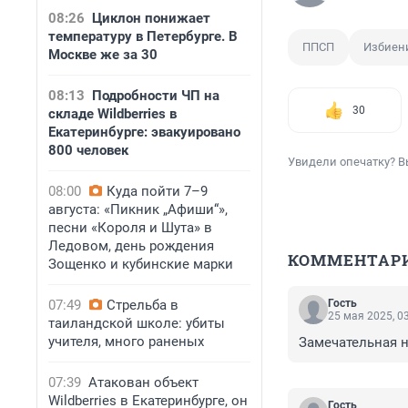
08:26
Циклон понижает
температуру в Петербурге. В
ППСП
Избиен
Москве же за 30
08:13
Подробности ЧП на
30
складе Wildberries в
Екатеринбурге: эвакуировано
800 человек
Увидели опечатку? В
08:00
Куда пойти 7–9
августа: «Пикник „Афиши“»,
песни «Короля и Шута» в
Ледовом, день рождения
КОММЕНТАР
Зощенко и кубинские марки
07:49
Стрельба в
Гость
25 мая 2025, 0
таиландской школе: убиты
учителя, много раненых
Замечательная 
07:39
Атакован объект
Wildberries в Екатеринбурге, он
Гость