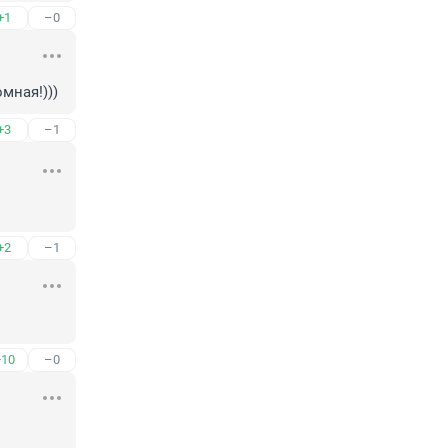
+1
–0
мная!)))
+3
–1
+2
–1
+10
–0