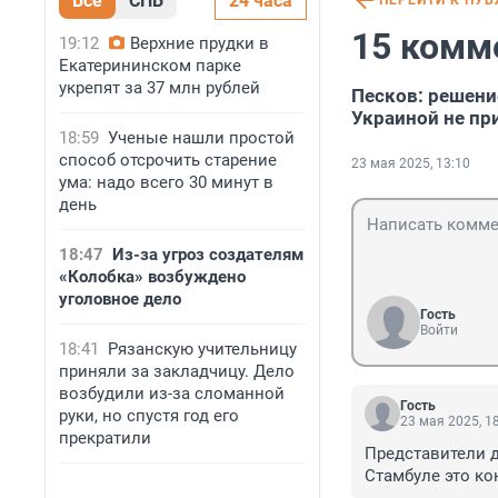
Все
СПБ
24 часа
ПЕРЕЙТИ К ПУ
15 комм
19:12
Верхние прудки в
Екатерининском парке
укрепят за 37 млн рублей
Песков: решени
Украиной не пр
18:59
Ученые нашли простой
способ отсрочить старение
23 мая 2025, 13:10
ума: надо всего 30 минут в
день
18:47
Из-за угроз создателям
«Колобка» возбуждено
уголовное дело
Гость
Войти
18:41
Рязанскую учительницу
приняли за закладчицу. Дело
возбудили из-за сломанной
Гость
руки, но спустя год его
23 мая 2025, 1
прекратили
Представители д
Стамбуле это ко