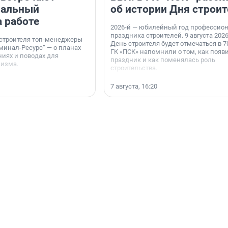
нальный
об истории Дня строит
а работе
2026-й — юбилейный год профессио
праздника строителей. 9 августа 2026
 строителя топ-менеджеры
День строителя будет отмечаться в 70
минал-Ресурс“ — о планах
ГК «ПСК» напомнили о том, как появ
иях и поводах для
праздник и как поменялась роль
мизма.
строительства.
7 августа, 16:20