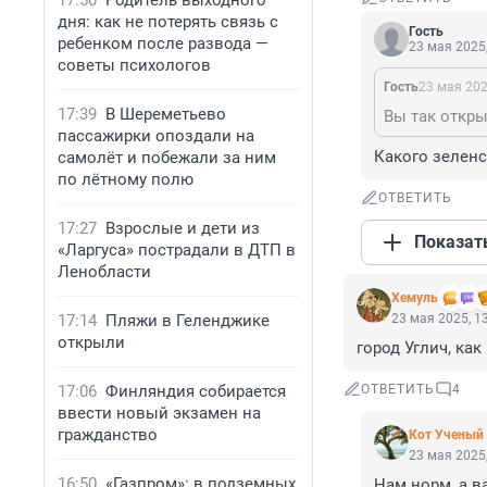
17:50
Родитель выходного
дня: как не потерять связь с
Гость
ребенком после развода —
23 мая 2025,
советы психологов
Гость
23 мая 202
17:39
В Шереметьево
Вы так откры
пассажирки опоздали на
Какого зеленс
самолёт и побежали за ним
по лётному полю
ОТВЕТИТЬ
17:27
Взрослые и дети из
Показат
«Ларгуса» пострадали в ДТП в
Ленобласти
Xемуль
17:14
Пляжи в Геленджике
23 мая 2025, 1
открыли
город Углич, как
17:06
Финляндия собирается
ОТВЕТИТЬ
4
ввести новый экзамен на
гражданство
Кот Ученый
23 мая 2025,
16:50
«Газпром»: в подземных
Нам норм, а в