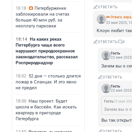
ОТВЕТИТЬ
18:18
Петербурженке
заблокировали на счетах
💤 Отвага, вера
больше 40 млн руб. за
23 мая 2025, 1
неоплату парковки
Клоун любит так
18:14
На каких реках
ОТВЕТИТЬ
4
Петербурга чаще всего
нарушают природоохранное
Гость
законодательство, рассказал
23 мая 2025,
Росприроднадзор
Зачем вы о се
18:02
52 дня — столько длится
ОТВЕТИТЬ
пожар в Сланцах. И это явно
Гость
не предел
23 мая 2025,
18:00
Наш проект: Будет
Гость
23 мая 202
школа и бассейн. Как искать
Зачем вы о с
квартиру в пригороде
Петербурга
Вы так открыт
ОТВЕТИТЬ