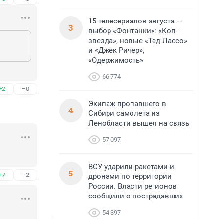
15 телесериалов августа —
3
выбор «Фонтанки»: «Коп-
звезда», новые «Тед Лассо»
и «Джек Ричер»,
«Одержимость»
66 774
+2
–0
Экипаж пропавшего в
4
Сибири самолета из
Ленобласти вышел на связь
57 097
ВСУ ударили ракетами и
5
+7
–2
дронами по территории
России. Власти регионов
сообщили о пострадавших
54 397