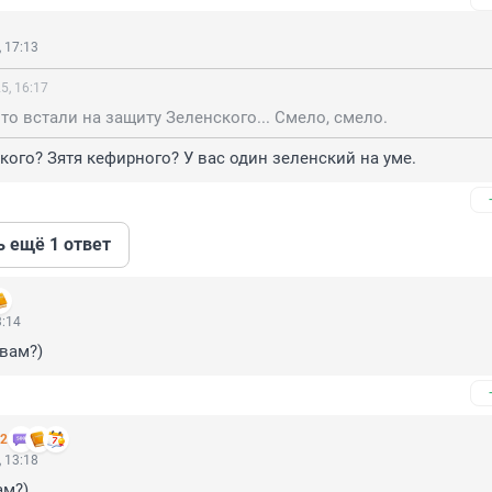
 17:13
5, 16:17
то встали на защиту Зеленского... Смело, смело.
кого? Зятя кефирного? У вас один зеленский на уме.
ь ещё 1 ответ
3:14
 вам?)
 2
 13:18
ам?)