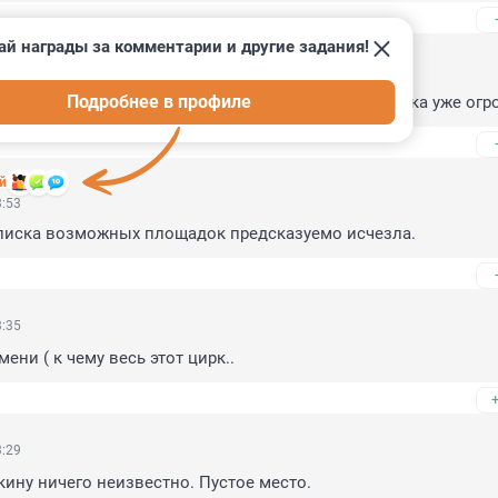
ай награды за комментарии и другие задания!
3:53
Подробнее в профиле
ет проходить, но очередь на кандидатуру переводчика уже огро
й
3:53
писка возможных площадок предсказуемо исчезла.
3:35
мени ( к чему весь этот цирк..
3:29
кину ничего неизвестно. Пустое место.