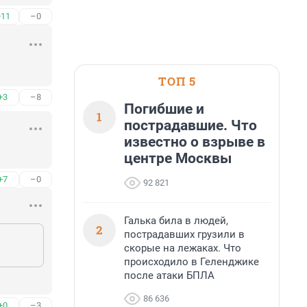
+11
–0
ТОП 5
+3
–8
Погибшие и
1
пострадавшие. Что
известно о взрыве в
центре Москвы
+7
–0
92 821
Галька била в людей,
2
пострадавших грузили в
скорые на лежаках. Что
происходило в Геленджике
после атаки БПЛА
86 636
+0
–3