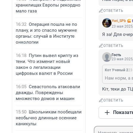
хранилищах Европы рекордно
мало газа
ОТВЕТИТЬ
Yuri_SPb
16:32
Операция пошла не по
23 мая 2025,
плану, и это спасло мужчине
Я за! Для оче
органы: случай в Институте
онкологии
ОТВЕТИТЬ
16:18
Путин вывел крипту из
Гость
23 мая 2025,
тени. Что изменит новый
закон о легализации
Кот Ученый 2
23
цифровых валют в России
Нам норм, а 
16:05
Севастополь атаковали
Кiт, теки до Т
дважды. Повреждены
множество домов и машин
ОТВЕТИТЬ
15:50
Школьникам пообещали
Показат
необычно длинные осенние
каникулы