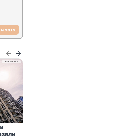
равить
 и
На водоёмах Ленобласти
азали
заработали новые базовые