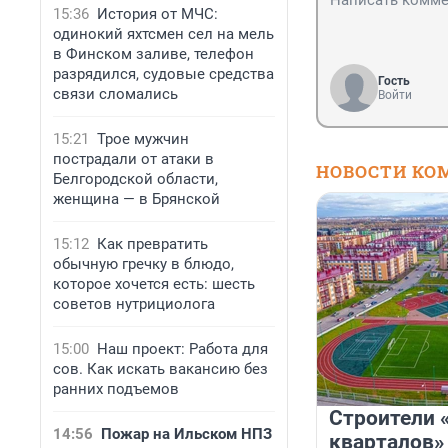
15:36
История от МЧС:
одинокий яхтсмен сел на мель
в Финском заливе, телефон
разрядился, судовые средства
Гость
связи сломались
Войти
15:21
Трое мужчин
пострадали от атаки в
НОВОСТИ КО
Белгородской области,
женщина — в Брянской
15:12
Как превратить
обычную гречку в блюдо,
которое хочется есть: шесть
советов нутрициолога
15:00
Наш проект: Работа для
сов. Как искать вакансию без
ранних подъемов
Строители 
14:56
Пожар на Ильском НПЗ
кварталов»