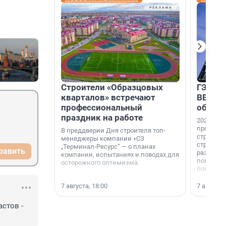
Строители «Образцовых
ГЭС, м
кварталов» встречают
ВВП: в
профессиональный
об ист
праздник на работе
2026-й —
професси
В преддверии Дня строителя топ-
строителе
менеджеры компании «СЗ
строителя
„Терминал-Ресурс“ — о планах
равить
раз. В ГК
компании, испытаниях и поводах для
появился
осторожного оптимизма.
поменяла
7 августа, 18:00
7 августа,
тов - 