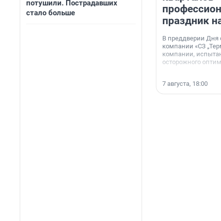
потушили. Пострадавших
профессио
стало больше
праздник н
В преддверии Дня
компании «СЗ „Тер
компании, испытан
осторожного опти
7 августа, 18:00