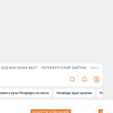
ЗСД ФОНТАНКА ФЕСТ
ПЕТЕРБУРГСКИЙ ЗАВТРАК
АФИША PLUS
тупил в вузы Петербурга по квоте
Петербург ищет креатив
Рейтинги
НОВОСТИ КОМПАНИЙ
НОВОС