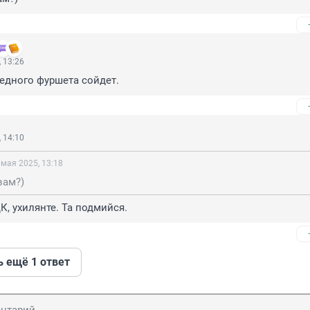
 13:26
редного фуршета сойдет.
 14:10
 мая 2025, 13:18
вам?)
ЦК, ухилянте. Та подмийся.
ь ещё 1 ответ