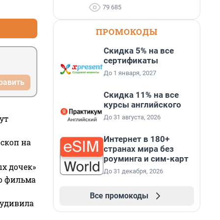
+0
–0
79 685
ПРОМОКОДЫ
Скидка 5% на все
сертификаты
До 1 января, 2027
равить
Скидка 11% на все
курсы английского
До 31 августа, 2026
ут
Интернет в 180+
оскоп на
странах мира без
роуминга и сим-карт
ых дочек»
До 31 декабря, 2026
го фильма
Все промокоды
 удивила