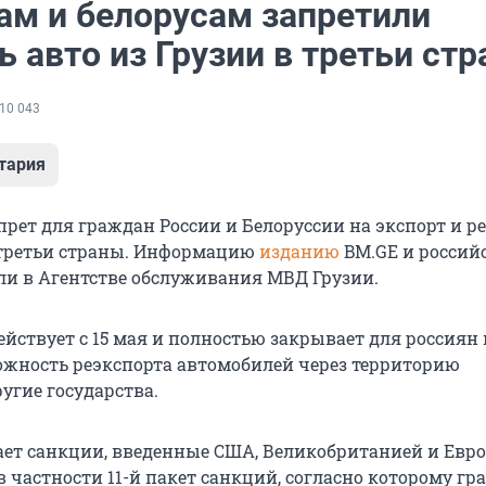
ам и белорусам запретили
 авто из Грузии в третьи ст
10 043
тария
прет для граждан России и Белоруссии на экспорт и р
 третьи страны. Информацию
изданию
BM.GE и россий
и в Агентстве обслуживания МВД Грузии.
йствует с 15 мая и полностью закрывает для россиян 
ожность реэкспорта автомобилей через территорию
угие государства.
ает санкции, введенные США, Великобританией и Евр
в частности 11-й пакет санкций, согласно которому г