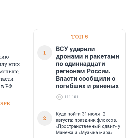
ТОП 5
ВСУ ударили
1
дронами и ракетами
ссию
по одиннадцати
илу этих
регионам России.
 меньше,
Власти сообщили о
власти
погибших и раненых
 в РФ.
111 101
 SPB
Куда пойти 31 июля–2
2
августа: праздник флоксов,
«Пространственный сдвиг» у
Манежа и «Музыка мира»