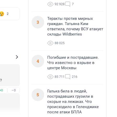
92 928
7
2
Теракты против мирных
3
граждан. Татьяна Ким
ответила, почему ВСУ атакует
склады Wildberries
88 025
Погибшие и пострадавшие.
4
Что известно о взрыве в
центре Москвы
85 711
216
?
+0
–0
Галька била в людей,
5
пострадавших грузили в
скорые на лежаках. Что
происходило в Геленджике
после атаки БПЛА