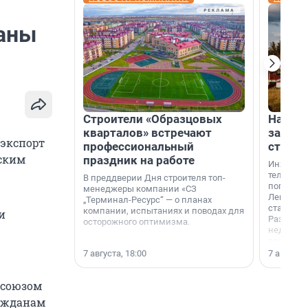
раны
Строители «Образцовых
На вод
кварталов» встречают
зарабо
еэкспорт
профессиональный
станци
ским
праздник на работе
Инженер
телеком-
В преддверии Дня строителя топ-
популярн
менеджеры компании «СЗ
Ленингра
„Терминал-Ресурс“ — о планах
станции 
компании, испытаниях и поводах для
и
Раздолин
осторожного оптимизма.
недалеко
водопада
7 августа, 18:00
7 августа,
осоюзом
ражданам