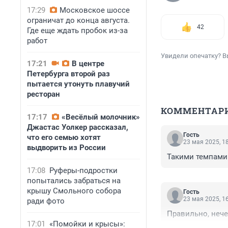
17:29
Московское шоссе
ограничат до конца августа.
42
Где еще ждать пробок из-за
работ
Увидели опечатку? В
17:21
В центре
Петербурга второй раз
пытается утонуть плавучий
ресторан
КОММЕНТАР
17:17
«Весёлый молочник»
Джастас Уолкер рассказал,
Гость
что его семью хотят
23 мая 2025, 1
выдворить из России
Такими темпами 
17:08
Руферы-подростки
попытались забраться на
крышу Смольного собора
Гость
23 мая 2025, 1
ради фото
Правильно, нече
17:01
«Помойки и крысы»: