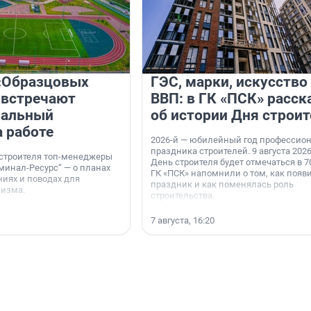
«Образцовых
ГЭС, марки, искусство
 встречают
ВВП: в ГК «ПСК» расск
нальный
об истории Дня строит
а работе
2026-й — юбилейный год профессио
праздника строителей. 9 августа 2026
 строителя топ-менеджеры
День строителя будет отмечаться в 70
минал-Ресурс“ — о планах
ГК «ПСК» напомнили о том, как появ
иях и поводах для
праздник и как поменялась роль
мизма.
строительства.
7 августа, 16:20