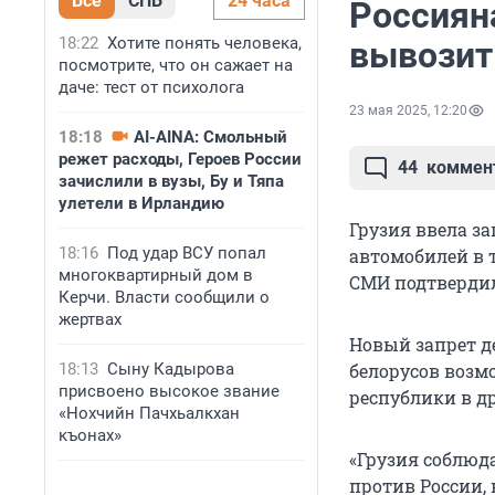
Все
СПБ
24 часа
Россиян
18:22
Хотите понять человека,
вывозить
посмотрите, что он сажает на
даче: тест от психолога
23 мая 2025, 12:20
18:18
AI-AINA: Смольный
режет расходы, Героев России
44
коммен
зачислили в вузы, Бу и Тяпа
улетели в Ирландию
Грузия ввела за
18:16
Под удар ВСУ попал
автомобилей в
многоквартирный дом в
СМИ подтвердил
Керчи. Власти сообщили о
жертвах
Новый запрет де
18:13
Сыну Кадырова
белорусов возм
присвоено высокое звание
республики в др
«Нохчийн Пачхьалкхан
къонах»
«Грузия соблюд
против России, 