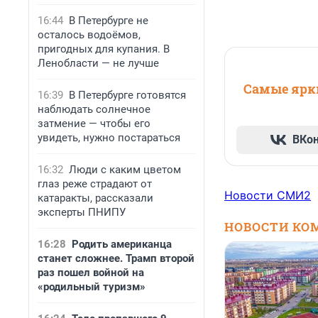
16:44
В Петербурге не
осталось водоёмов,
пригодных для купания. В
Ленобласти — не лучше
Самые ярки
16:39
В Петербурге готовятся
наблюдать солнечное
затмение — чтобы его
увидеть, нужно постараться
ВКо
16:32
Люди с каким цветом
глаз реже страдают от
Новости СМИ2
катаракты, рассказали
эксперты ПНИПУ
НОВОСТИ КО
16:28
Родить американца
станет сложнее. Трамп второй
раз пошел войной на
«родильный туризм»