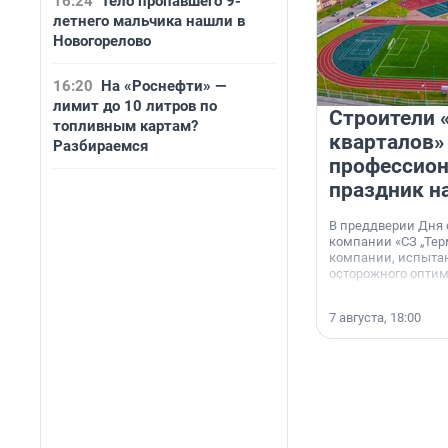
16:24
Тело пропавшего 9-
летнего мальчика нашли в
Новогорелово
16:20
На «Роснефти» —
лимит до 10 литров по
Строители 
топливным картам?
кварталов»
Разбираемся
профессио
праздник н
В преддверии Дня
компании «СЗ „Тер
компании, испытан
осторожного опти
7 августа, 18:00