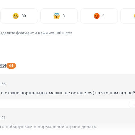
30
3
1
ыделите фрагмент и нажмите Ctrl+Enter
ИИ
44
8:56
в стране нормальных машин не останется( за что нам это всё
6:21
го побирушкам в нормальной стране делать.