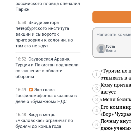
российского пловца опечалил
Париж
16:58
Экс-директора
петербургского института
вакцин и сывороток
приговорили к колонии, но
там его не ждут
Гость
Войти
16:52
Саудовская Аравия,
Турция и Пакистан подписали
«Туризм не 
соглашение в области
1
обороны
отдыхать в а
Кому призна
2
16:49
Экс-глава
август
Госфильмофонда оказался в
3
«Меня бесил
деле о «бумажном» НДС
Его номинир
4
«Вор» Чухра
16:48
Вход в метро
«Чкаловская» ограничат по
Почему внут
5
будням до конца года
даже учены