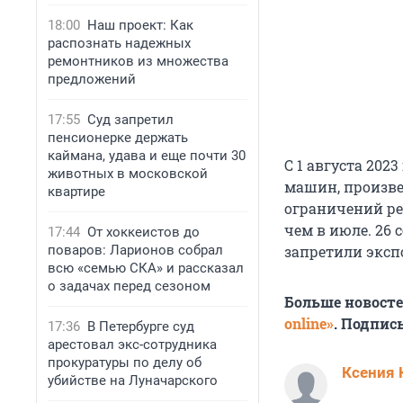
18:00
Наш проект: Как
распознать надежных
ремонтников из множества
предложений
17:55
Суд запретил
пенсионерке держать
каймана, удава и еще почти 30
С 1 августа 202
животных в московской
машин, произве
квартире
ограничений рес
чем в июле. 26 
17:44
От хоккеистов до
поваров: Ларионов собрал
запретили экспо
всю «семью СКА» и рассказал
о задачах перед сезоном
Больше новост
online»
. Подпис
17:36
В Петербурге суд
арестовал экс-сотрудника
прокуратуры по делу об
Ксения 
убийстве на Луначарского