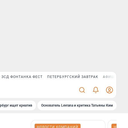
ЗСД ФОНТАНКА ФЕСТ
ПЕТЕРБУРГСКИЙ ЗАВТРАК
АФИША PLUS
рбург ищет креатив
Основатель Levrana и критика Татьяны Ким
Зач
НОВОСТИ КОМПАНИЙ
НОВОС