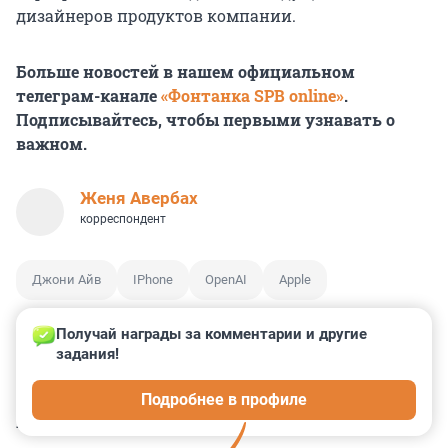
дизайнеров продуктов компании.
Больше новостей в нашем официальном
телеграм-канале
«Фонтанка SPB online»
.
Подписывайтесь, чтобы первыми узнавать о
важном.
Женя Авербах
корреспондент
Джони Айв
IPhone
OpenAI
Apple
Получай награды за комментарии и другие 
задания!
2
2
1
0
0
Подробнее в профиле
КОММЕНТАРИИ
3