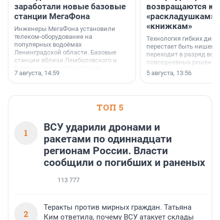
заработали новые базовые
возвращаются к
станции МегаФона
«раскладушкам» 
«книжкам»
Инженеры МегаФона установили
телеком-оборудование на
Технология гибких дисп
популярных водоёмах
перестает быть нишевы
Ленинградской области. Базовые
переходит в разряд вос
станции вблизи Лемболовского и
повседневных решений
Раздолинского озёр, а также
7 августа, 14:59
5 августа, 13:56
недалеко от Большого Тосненского
водопада.
ТОП 5
ВСУ ударили дронами и
1
ракетами по одиннадцати
регионам России. Власти
сообщили о погибших и раненых
113 777
Теракты против мирных граждан. Татьяна
2
Ким ответила, почему ВСУ атакует склады