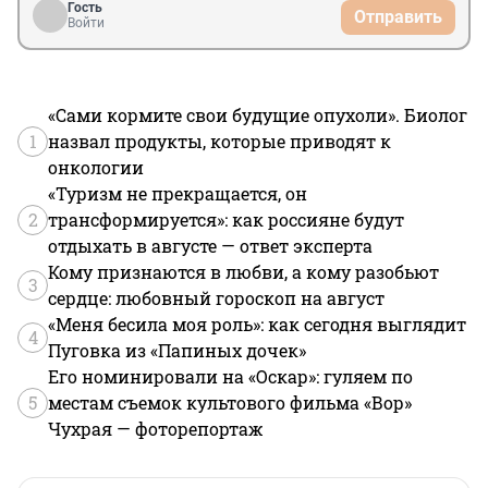
Гость
Отправить
Войти
«Сами кормите свои будущие опухоли». Биолог
1
назвал продукты, которые приводят к
онкологии
«Туризм не прекращается, он
2
трансформируется»: как россияне будут
отдыхать в августе — ответ эксперта
Кому признаются в любви, а кому разобьют
3
сердце: любовный гороскоп на август
«Меня бесила моя роль»: как сегодня выглядит
4
Пуговка из «Папиных дочек»
Его номинировали на «Оскар»: гуляем по
5
местам съемок культового фильма «Вор»
Чухрая — фоторепортаж