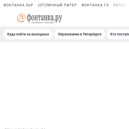
ФОНТАНКА SUP
(ОТ)ЛИЧНЫЙ ПИТЕР
ФОНТАНКА ГО
СЕРЕБР
Куда пойти на выходных
Образование в Петербурге
Кто поступ