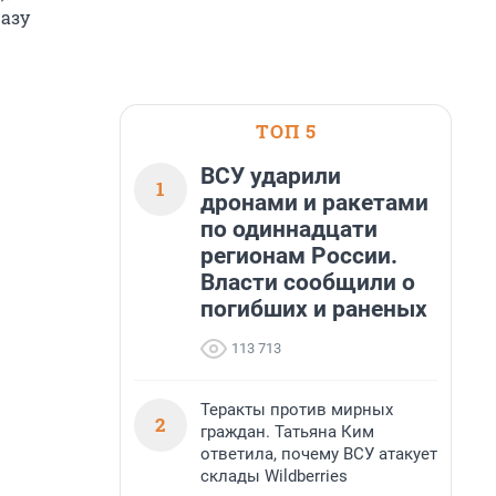
разу
ТОП 5
ВСУ ударили
1
дронами и ракетами
по одиннадцати
регионам России.
Власти сообщили о
погибших и раненых
113 713
Теракты против мирных
2
граждан. Татьяна Ким
ответила, почему ВСУ атакует
склады Wildberries