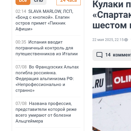
Все
СПБ
24 часа
Кулаки п
02:14
SLAVA MARLOW, ЛСП,
«Спарта
«Бонд с кнопкой». Елагин
шестом 
остров примет «Пикник
Афиши»
22 мая 2025, 22:15
00:35
Испания вводит
пограничный контроль для
путешественников из Италии
14
коммен
07/08
Во Французских Альпах
погибла россиянка.
Федерация альпинизма РФ:
«Непрофессионально и
странно»
07/08
Названа профессия,
представители которой реже
всего умирают от болезни
Альцгеймера