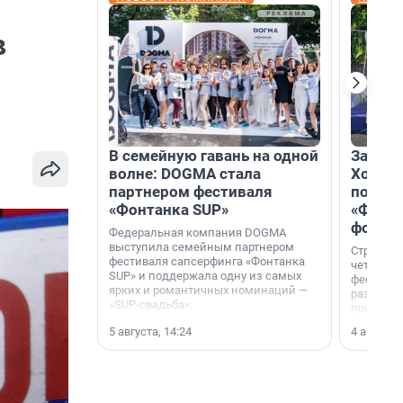
в
В семейную гавань на одной
Зажгли
волне: DOGMA стала
Холдин
партнером фестиваля
посети
«Фонтанка SUP»
«Фонта
фотоз
Федеральная компания DOGMA
выступила семейным партнером
Строител
фестиваля сапсерфинга «Фонтанка
четверты
SUP» и поддержала одну из самых
фестивал
ярких и романтичных номинаций —
раз комп
«SUP-свадьба».
привезти
и подари
5 августа, 14:24
4 августа,
посетите
необычно