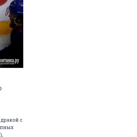
ф
дракой с
упных
,