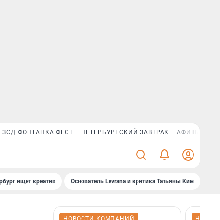
ЗСД ФОНТАНКА ФЕСТ
ПЕТЕРБУРГСКИЙ ЗАВТРАК
АФИША PLUS
рбург ищет креатив
Основатель Levrana и критика Татьяны Ким
Зач
НОВОСТИ КОМПАНИЙ
НОВОС