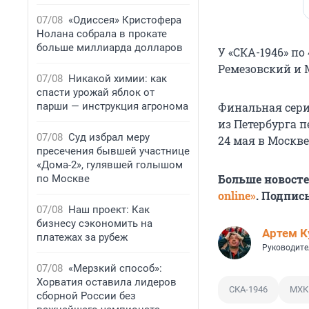
07/08
«Одиссея» Кристофера
Нолана собрала в прокате
больше миллиарда долларов
У «СКА-1946» п
Ремезовский и 
07/08
Никакой химии: как
спасти урожай яблок от
парши — инструкция агронома
Финальная серия
из Петербурга 
07/08
Суд избрал меру
24 мая
в Москве
пресечения бывшей участнице
«Дома-2», гулявшей голышом
Больше новост
по Москве
online»
. Подпис
07/08
Наш проект: Как
бизнесу сэкономить на
Артем К
платежах за рубеж
Руководите
07/08
«Мерзкий способ»:
Хорватия оставила лидеров
СКА-1946
МХК
сборной России без