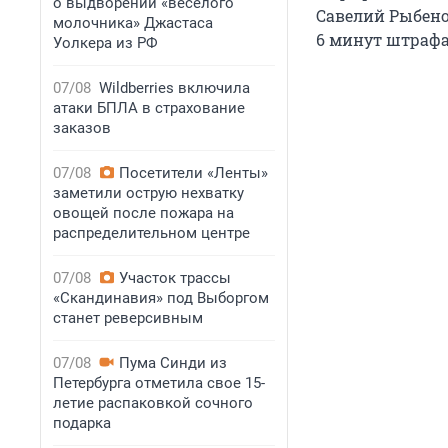
о выдворении «веселого
Савелий Рыбено
молочника» Джастаса
6 минут
штрафа 
Уолкера из РФ
07/08
Wildberries включила
атаки БПЛА в страхование
заказов
07/08
Посетители «Ленты»
заметили острую нехватку
овощей после пожара на
распределительном центре
07/08
Участок трассы
«Скандинавия» под Выборгом
станет реверсивным
07/08
Пума Синди из
Петербурга отметила свое 15-
летие распаковкой сочного
подарка