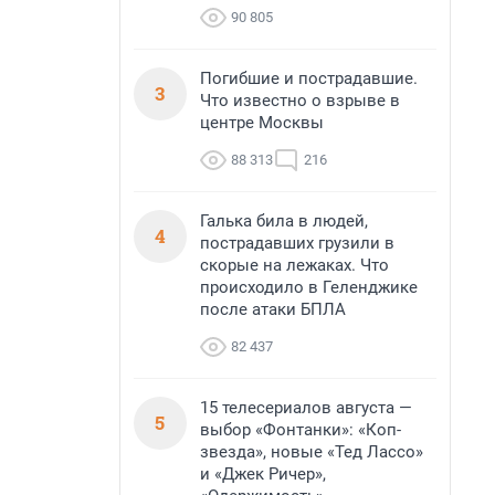
90 805
Погибшие и пострадавшие.
3
Что известно о взрыве в
центре Москвы
88 313
216
Галька била в людей,
4
пострадавших грузили в
скорые на лежаках. Что
происходило в Геленджике
после атаки БПЛА
82 437
15 телесериалов августа —
5
выбор «Фонтанки»: «Коп-
звезда», новые «Тед Лассо»
и «Джек Ричер»,