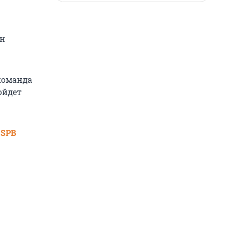
ан
 команда
ойдет
 SPB