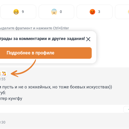
9
0
3
ыделите фрагмент и нажмите Ctrl+Enter
грады за комментарии и другие задания!
Подробнее в профиле
ИИ
14
0:55
пусть и не о хоккейных, но тоже боевых искусствах))

б:

итер кунгфу
0:30