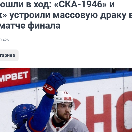
ошли в ход: «СКА-1946» и
к» устроили массовую драку 
матче финала
9 426
тариев