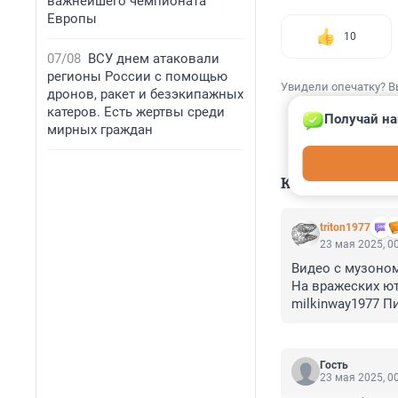
важнейшего чемпионата
Европы
10
07/08
ВСУ днем атаковали
регионы России с помощью
Увидели опечатку? В
дронов, ракет и безэкипажных
катеров. Есть жертвы среди
Получай на
мирных граждан
КОММЕНТАР
triton1977
23 мая 2025, 0
Видео с музоном 
На вражеских юту
milkinway1977 П
Гость
23 мая 2025, 0