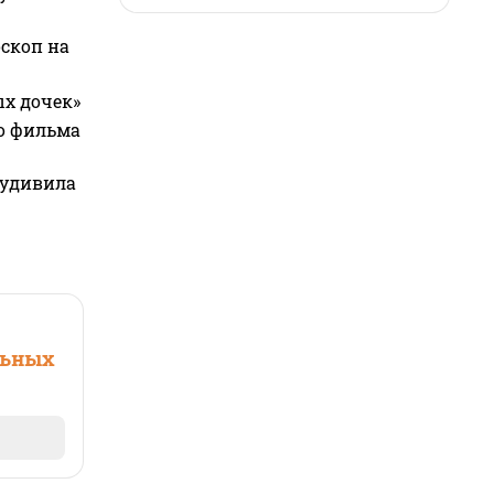
оскоп на
ых дочек»
го фильма
 удивила
льных