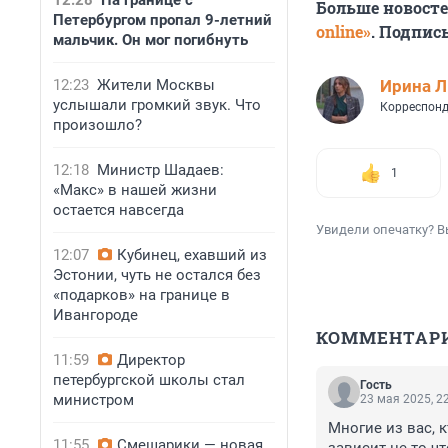
12:28
На границе с
Больше новост
Петербургом пропал 9-летний
online»
. Подпис
мальчик. Он мог погибнуть
12:23
Жители Москвы
Ирина 
услышали громкий звук. Что
Корреспонд
произошло?
12:18
Министр Шадаев:
1
«Макс» в нашей жизни
остается навсегда
Увидели опечатку? В
12:07
Кубинец, ехавший из
Эстонии, чуть не остался без
«подарков» на границе в
Ивангороде
КОММЕНТАР
11:59
Директор
петербургской школы стал
Гость
министром
23 мая 2025, 2
Многие из вас, к
11:55
Смешарики — новая