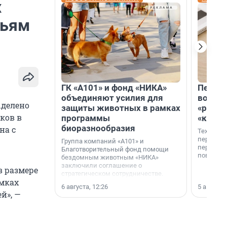
х
мьям
ГК «А101» и фонд «НИКА»
Петер
объединяют усилия для
возвр
ыделено
защиты животных в рамках
«раскл
ков в
программы
«книж
биоразнообразия
на с
Технолог
перестае
Группа компаний «А101» и
переходи
Благотворительный фонд помощи
повседне
бездомным животным «НИКА»
заключили соглашение о
в размере
стратегическом сотрудничестве.
амках
6 августа, 12:26
5 августа,
й», —