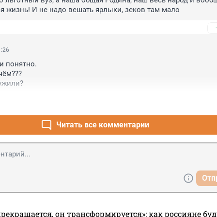
о льготный вуз, а наша общая Родина, наш весь народ и вообще
 жизнь! И не надо вешать ярлыки, зеков там мало
1:26
и понятно.

чём???

ужили?
Читать все комментарии
Отп
прекращается, он трансформируется»: как россияне буд