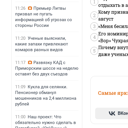
1
отдыхать в а
11:26
Премьер Литвы
Кому призна
призвал не пугать
2
август
информацией об угрозах со
стороны России
3
«Меня бесил
Его номинир
4
11:20
Ученые выяснили,
«Вор» Чухра
какие запахи привлекают
Почему внут
комаров разных видов
5
даже учены
11:17
Развязку КАД с
Приморским шоссе на неделю
оставят без двух съездов
11:09
Кукла для селянки.
Самые ярки
Пенсионер обманул
мошенников на 2,4 миллиона
рублей
ВКо
11:00
Наш проект: Что
обязательно нужно сделать в