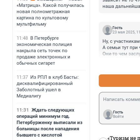
зависит не то чт
«Матрица». Какой получилась
наша дальнейшая
новая полнометражная
картина по культовому
мультфильму
Гость
23 мая 2025, 1
11:48
В Петербурге
Ну, с участникам
экономическая полиция
А семьи тут при 
накрыла сеть точек по
Они-то чем засл
продаже электронных и
обычных сигарет
11:37
Из РПЛ в клуб Басты:
дисквалифицированный
Заболотный ушел в
Медиалигу
11:31
Ждать следующих
Гость
операций минимум год.
Войти
Петербурженку выписали из
больницы после нападения
бывшего с кислотой
«Туризм не 