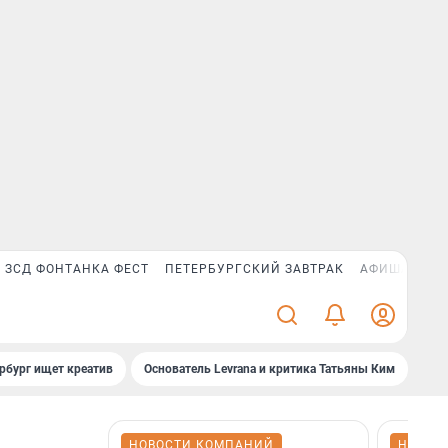
ЗСД ФОНТАНКА ФЕСТ
ПЕТЕРБУРГСКИЙ ЗАВТРАК
АФИША PLUS
рбург ищет креатив
Основатель Levrana и критика Татьяны Ким
Зач
НОВОСТИ КОМПАНИЙ
НОВОС