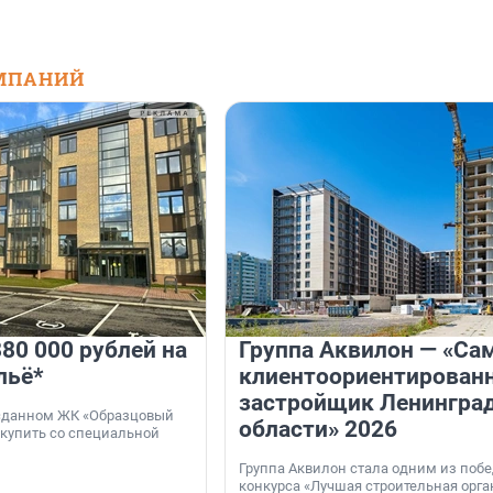
МПАНИЙ
80 000 рублей на
Группа Аквилон — «Са
льё*
клиентоориентирован
застройщик Ленингра
 сданном ЖК «Образцовый
области» 2026
 купить со специальной
Группа Аквилон стала одним из поб
конкурса «Лучшая строительная орг