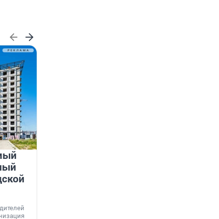
мый
«Лучший проект КРТ»
ный
Ленобласти — микрорайон
дской
«Город Звёзд»
Победителем профессионального конкурса
«Лучшая строительная организация 2025 года»
едителей
в номинации «За лучший проект комплексного
анизация