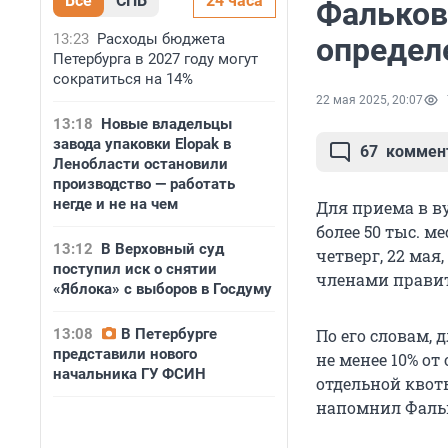
Все
СПБ
24 часа
Фальков:
13:23
Расходы бюджета
определ
Петербурга в 2027 году могут
сократиться на 14%
22 мая 2025, 20:07
13:18
Новые владельцы
завода упаковки Elopak в
67
коммен
Ленобласти остановили
производство — работать
негде и не на чем
Для приема в в
более 50 тыс. м
13:12
В Верховный суд
четверг, 22 мая
поступил иск о снятии
членами правит
«Яблока» с выборов в Госдуму
13:08
В Петербурге
По его словам, 
представили нового
не менее 10% о
начальника ГУ ФСИН
отдельной квоты
напомнил Фаль