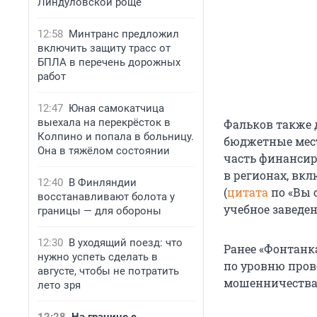
Линдуловской роще
12:58
Минтранс предложил
включить защиту трасс от
БПЛА в перечень дорожных
работ
12:47
Юная самокатчица
выехала на перекрёсток в
Фальков также 
Колпино и попала в больницу.
бюджетные места
Она в тяжёлом состоянии
часть финансиру
в регионах, вк
12:40
В Финляндии
(
цитата
по «Вы 
восстанавливают болота у
учебное заведе
границы — для обороны
12:30
В уходящий поезд: что
Ранее «Фонтанк
нужно успеть сделать в
по уровню пров
августе, чтобы не потратить
мошенничества 
лето зря