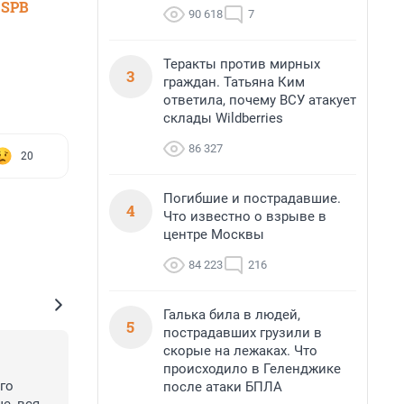
 SPB
90 618
7
Теракты против мирных
3
граждан. Татьяна Ким
ответила, почему ВСУ атакует
склады Wildberries
86 327
20
Погибшие и пострадавшие.
4
Что известно о взрыве в
центре Москвы
84 223
216
Галька била в людей,
5
пострадавших грузили в
скорые на лежаках. Что
происходило в Геленджике
го 
после атаки БПЛА