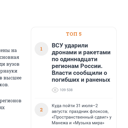
ТОП 5
ВСУ ударили
1
лены на
дронами и ракетами
Основная
по одиннадцати
ди вузов
регионам России.
брнауки
Власти сообщили о
 в высшее
погибших и раненых
ков.
109 538
 регионов
Куда пойти 31 июля–2
ях
2
августа: праздник флоксов,
«Пространственный сдвиг» у
Манежа и «Музыка мира»