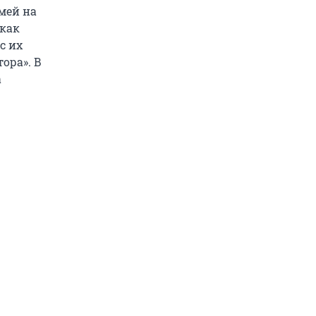
мей на
 как
с их
ора». В
а