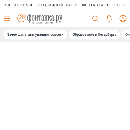
ФОНТАНКА SUP
(ОТ)ЛИЧНЫЙ ПИТЕР
ФОНТАНКА ГО
СЕРЕБР
Зачем депутаты удаляют соцсети
Образование в Петербурге
Ол