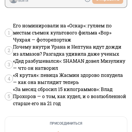
Войти
Его номинировали на «Оскар»: гуляем по
1
местам съемок культового фильма «Вор»
Чухрая — фоторепортаж
Почему внутри Урана и Нептуна идут дожди
2
из алмазов? Разгадка удивила даже ученых
«Дед разбушевался»: SHAMAN довел Мизулину
3
— что он натворил
«Я крутая»: певица Жасмин здорово похудела
4
— как она выглядит теперь
«За месяц сбросил 15 килограммов»: Влад
5
Прохоров — о том, как худел, и о возлюбленной
старше его на 21 год
ПРИСОЕДИНИТЬСЯ