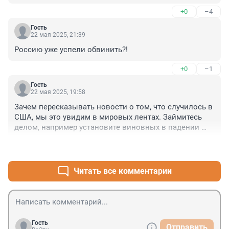
самолёт упал на них или ещё что похуже!

+0
–4
разрушительный бардак
Гость
22 мая 2025, 21:39
Россию уже успели обвинить?!
+0
–1
Гость
22 мая 2025, 19:58
Зачем пересказывать новости о том, что случилось в 
США, мы это увидим в мировых лентах. Займитесь 
делом, например установите виновных в падении 
дорожного знака на девушку, обнародуйте фамилию 
+5
–4
руководителя организации, помогите пострадавшей 
получить справедливое возмещение или слабо?
Читать все комментарии
Гость
Отправить