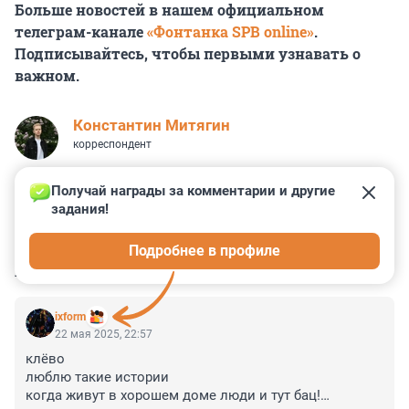
Больше новостей в нашем официальном
телеграм-канале
«Фонтанка SPB online»
.
Подписывайтесь, чтобы первыми узнавать о
важном.
Константин Митягин
корреспондент
Получай награды за комментарии и другие 
задания!
31
8
5
0
22
Подробнее в профиле
КОММЕНТАРИИ
11
ixform
22 мая 2025, 22:57
клёво

люблю такие истории 

когда живут в хорошем доме люди и тут бац!
