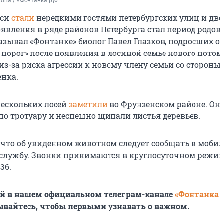
ова / «Фонтанка.ру»
оси
стали
нередкими гостями петербургских улиц и дв
вления в ряде районов Петербурга стал период родов 
азывал «Фонтанке» биолог Павел Глазков, подросших 
порог» после появления в лосиной семье нового потом
из-за риска агрессии к новому члену семьи со сторон
енка.
нескольких лосей
заметили
во Фрунзенском районе. О
по тротуару и неспешно щипали листья деревьев.
 что об увиденном животном следует сообщать в моб
службу. Звонки принимаются в круглосуточном режи
-36
.
ей в нашем официальном телеграм-канале
«Фонтанка
ывайтесь, чтобы первыми узнавать о важном.