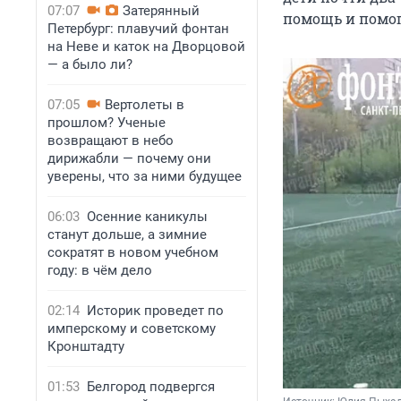
07:07
Затерянный
помощь и помог
Петербург: плавучий фонтан
на Неве и каток на Дворцовой
— а было ли?
07:05
Вертолеты в
прошлом? Ученые
возвращают в небо
дирижабли — почему они
уверены, что за ними будущее
06:03
Осенние каникулы
станут дольше, а зимние
сократят в новом учебном
году: в чём дело
02:14
Историк проведет по
имперскому и советскому
Кронштадту
01:53
Белгород подвергся