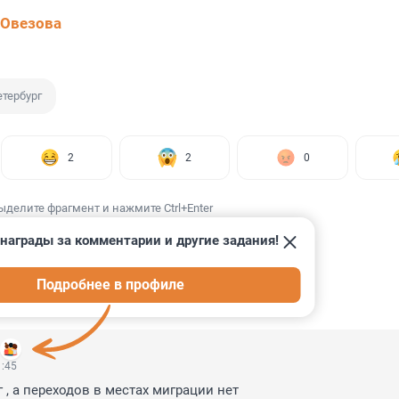
 Овезова
етербург
2
2
0
ыделите фрагмент и нажмите Ctrl+Enter
награды за комментарии и другие задания!
Подробнее в профиле
ИИ
12
1:45
 , а переходов в местах миграции нет