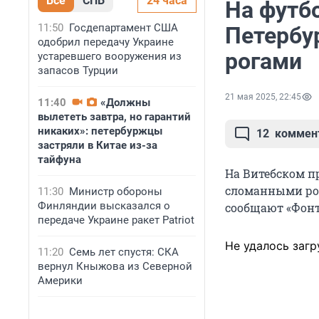
Все
СПБ
24 часа
На футб
11:50
Госдепартамент США
Петербу
одобрил передачу Украине
рогами
устаревшего вооружения из
запасов Турции
21 мая 2025, 22:45
11:40
«Должны
вылететь завтра, но гарантий
никаких»: петербуржцы
12
коммен
застряли в Китае из-за
тайфуна
На Витебском п
сломанными рог
11:30
Министр обороны
Финляндии высказался о
сообщают «Фонт
передаче Украине ракет Patriot
Не удалось загр
11:20
Семь лет спустя: СКА
вернул Кныжова из Северной
Америки