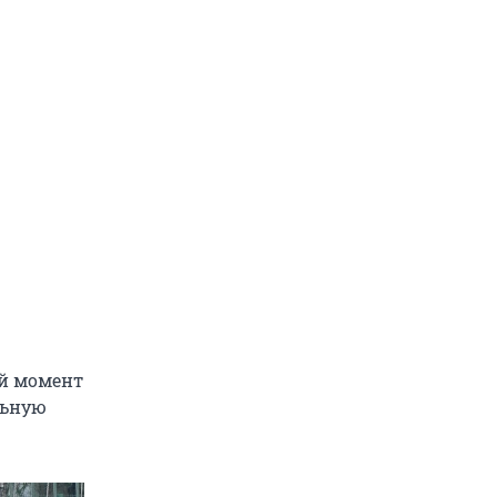
ый момент
льную