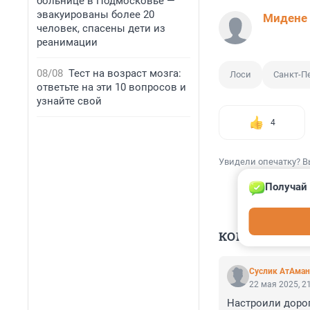
больнице в Подмосковье —
эвакуированы более 20
Мидене
человек, спасены дети из
реанимации
08/08
Тест на возраст мозга:
Лоси
Санкт-П
ответьте на эти 10 вопросов и
узнайте свой
4
Увидели опечатку? В
Получай 
КОММЕНТАР
Суслик АтАман
22 мая 2025, 2
Настроили дорог