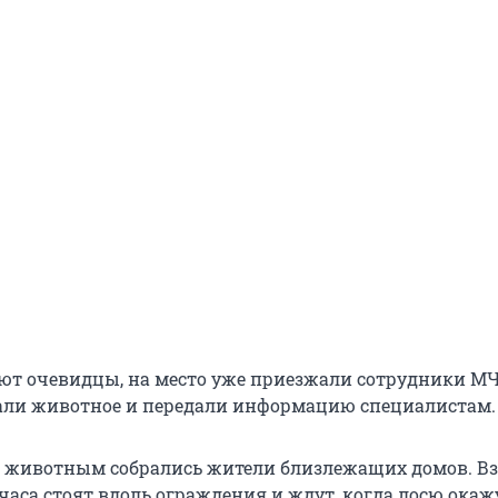
ют очевидцы, на место уже приезжали сотрудники МЧ
али животное и передали информацию специалистам.
 животным собрались жители близлежащих домов. Вз
часа стоят вдоль ограждения и ждут, когда лосю окаж