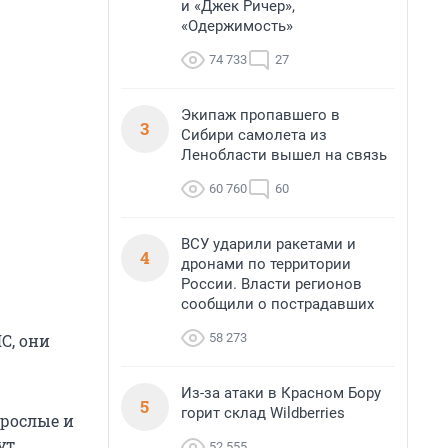
и «Джек Ричер»,
«Одержимость»
74 733
27
Экипаж пропавшего в
3
Сибири самолета из
Ленобласти вышел на связь
60 760
60
ВСУ ударили ракетами и
4
дронами по территории
России. Власти регионов
сообщили о пострадавших
58 273
С, они
Из-за атаки в Красном Бору
5
горит склад Wildberries
рослые и
ут
52 555