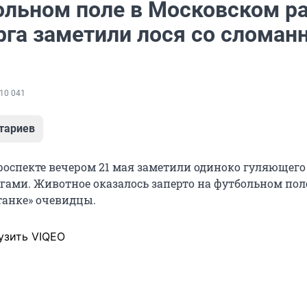
ольном поле в Московском р
рга заметили лося со слома
10 041
тариев
роспекте вечером 21 мая заметили одиноко гуляющего 
ами. Животное оказалось заперто на футбольном поле
анке» очевидцы.
узить VIQEO