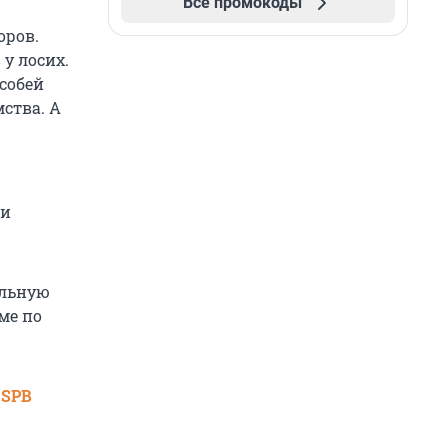
Все промокоды
оров.
у лосих.
особей
ства. А
ы
ни
ильную
ме по
 SPB