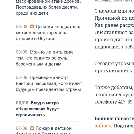
Источник: 
Юлия Пыхал
массированной атаке дронов.
Пострадавших более десяти,
С начала мая л
среди них дети
Причиной их поя
Как ранее расск
08/08
Десятки квадратных
«выставляют за 
метров лесов горели на
стройке в Обухово
происходит это 
подросшего реб
08/08
Можно ли пить квас
тем, кто садится за руль,
Сегодня утром 
беременным и детям
прогуливались 
08/08
Премьер-министр
Венгрии рассказал, кого видит
Также добавим,
будущим президентом страны
экологическую 
телефону
417-59
08/08
Вход в метро
«Чкаловская» будут
ограничивать
Больше новост
online»
. Подпис
08/08
Пожар в детской