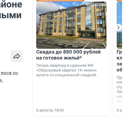
айоне
нными
Скидка до 880 000 рублей
Группа
на готовое жильё*
клиен
застро
Теперь квартиру в сданном ЖК
област
«Образцовый квартал 14» можно
лося со
купить со специальной скидкой.
Группа А
,
победите
строител
Ленингра
номинац
клиенто
застройщ
6 августа, 18:00
6 августа,
области»