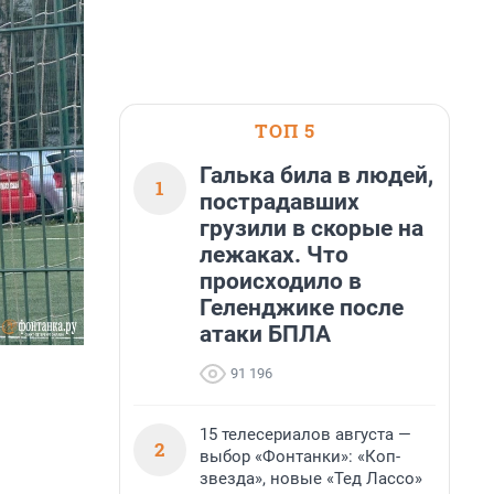
ТОП 5
Галька била в людей,
1
пострадавших
грузили в скорые на
лежаках. Что
происходило в
Геленджике после
атаки БПЛА
91 196
15 телесериалов августа —
2
выбор «Фонтанки»: «Коп-
звезда», новые «Тед Лассо»