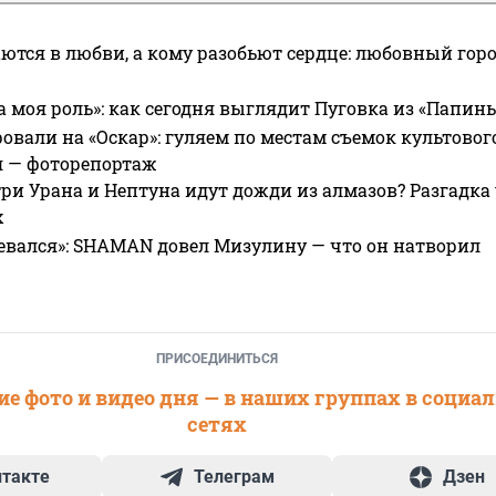
ются в любви, а кому разобьют сердце: любовный гор
а моя роль»: как сегодня выглядит Пуговка из «Папин
овали на «Оскар»: гуляем по местам съемок культово
я — фоторепортаж
ри Урана и Нептуна идут дожди из алмазов? Разгадка
х
евался»: SHAMAN довел Мизулину — что он натворил
ПРИСОЕДИНИТЬСЯ
е фото и видео дня — в наших группах в социа
сетях
нтакте
Телеграм
Дзен