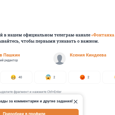
ей в нашем официальном телеграм-канале
«Фонтанка
ывайтесь, чтобы первыми узнавать о важном.
ав Пашкин
Ксения Киндеева
ий редактор
40
2
2
ыделите фрагмент и нажмите Ctrl+Enter
ады за комментарии и другие задания!
Подробнее в профиле