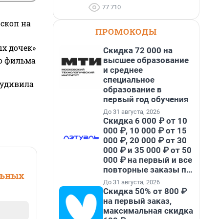
77 710
оскоп на
ПРОМОКОДЫ
ых дочек»
Скидка 72 000 на
высшее образование
го фильма
и среднее
специальное
 удивила
образование в
первый год обучения
До 31 августа, 2026
Скидка 6 000 ₽ от 10
000 ₽, 10 000 ₽ от 15
000 ₽, 20 000 ₽ от 30
000 ₽ и 35 000 ₽ от 50
000 ₽ на первый и все
повторные заказы по
льных
промокоду НАБЕРИ
До 31 августа, 2026
Скидка 50% от 800 ₽
на первый заказ,
максимальная скидка