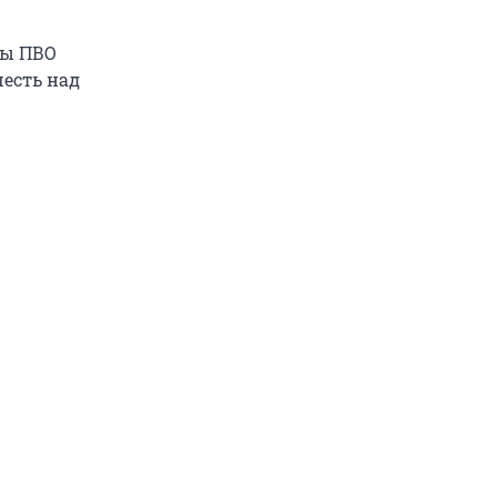
илы ПВО
шесть над