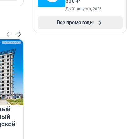
600 ₽
До 31 августа, 2026
Все промокоды
мый
«Лучший проект КРТ»
ный
Ленобласти — микрорайон
дской
«Город Звёзд»
Победителем профессионального конкурса