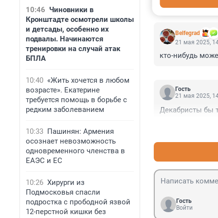
КОММЕНТАР
10:46
Чиновники в
Кронштадте осмотрели школы
и детсады, особенно их
Belfegrad
подвалы. Начинаются
21 мая 2025, 1
тренировки на случай атак
кто-нибудь може
БПЛА
10:40
«Жить хочется в любом
возрасте». Екатерине
Гость
21 мая 2025, 1
требуется помощь в борьбе с
редким заболеванием
Декабристы бы т
10:33
Пашинян: Армения
осознает невозможность
одновременного членства в
ЕАЭС и ЕС
10:26
Хирурги из
Подмосковья спасли
подростка с прободной язвой
Гость
Войти
12-перстной кишки без