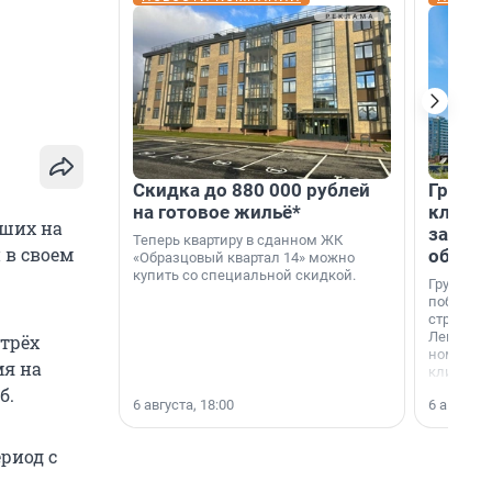
Скидка до 880 000 рублей
Группа
на готовое жильё*
клиен
ших на
застро
Теперь квартиру в сданном ЖК
 в своем
област
«Образцовый квартал 14» можно
купить со специальной скидкой.
Группа А
победите
строител
Ленингра
трёх
номинац
мя на
клиенто
застройщ
б.
6 августа, 18:00
6 августа,
области»
ериод с