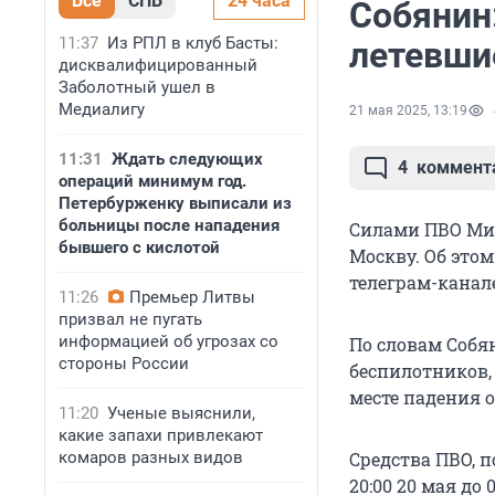
Все
СПБ
24 часа
Собянин:
11:37
Из РПЛ в клуб Басты:
летевши
дисквалифицированный
Заболотный ушел в
Медиалигу
21 мая 2025, 13:19
11:31
Ждать следующих
4
коммент
операций минимум год.
Петербурженку выписали из
больницы после нападения
Силами ПВО Ми
бывшего с кислотой
Москву. Об этом
телеграм-канал
11:26
Премьер Литвы
призвал не пугать
информацией об угрозах со
По словам Собя
стороны России
беспилотников,
месте падения 
11:20
Ученые выяснили,
какие запахи привлекают
комаров разных видов
Средства ПВО, 
20:00
20 мая
до 0