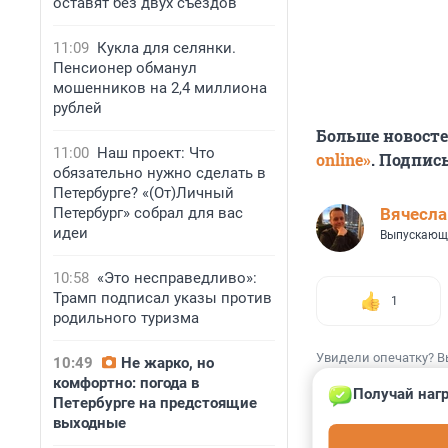
оставят без двух съездов
11:09
Кукла для селянки.
Пенсионер обманул
мошенников на 2,4 миллиона
рублей
Больше новост
11:00
Наш проект: Что
online»
. Подпис
обязательно нужно сделать в
Петербурге? «(От)Личный
Петербург» собрал для вас
Вячесл
идеи
Выпускающ
10:58
«Это несправедливо»:
Трамп подписал указы против
1
родильного туризма
Увидели опечатку? В
10:49
Не жарко, но
комфортно: погода в
Получай нагр
Петербурге на предстоящие
выходные