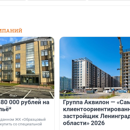
МПАНИЙ
80 000 рублей на
Группа Аквилон — «Са
льё*
клиентоориентирован
застройщик Ленингра
 сданном ЖК «Образцовый
области» 2026
 купить со специальной