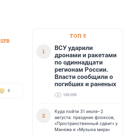
ТОП 5
 SPB
ВСУ ударили
1
дронами и ракетами
по одиннадцати
регионам России.
Власти сообщили о
погибших и раненых
0
109 059
Куда пойти 31 июля–2
2
августа: праздник флоксов,
«Пространственный сдвиг» у
Манежа и «Музыка мира»