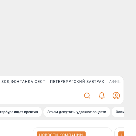
ЗСД ФОНТАНКА ФЕСТ
ПЕТЕРБУРГСКИЙ ЗАВТРАК
АФИША PLUS
тербург ищет креатив
Зачем депутаты удаляют соцсети
Олимпиадни
НОВОСТИ КОМПАНИЙ
НОВОС