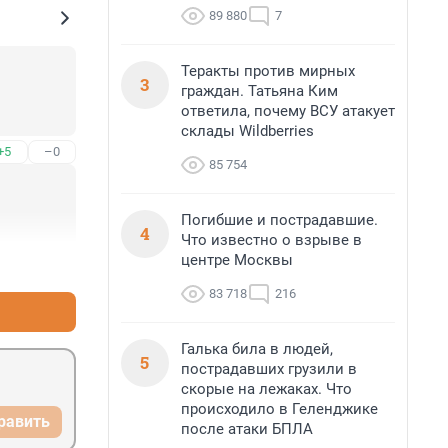
89 880
7
Теракты против мирных
3
граждан. Татьяна Ким
ответила, почему ВСУ атакует
склады Wildberries
+5
–0
85 754
Погибшие и пострадавшие.
4
Что известно о взрыве в
центре Москвы
+2
–0
83 718
216
Галька била в людей,
5
пострадавших грузили в
скорые на лежаках. Что
происходило в Геленджике
равить
после атаки БПЛА