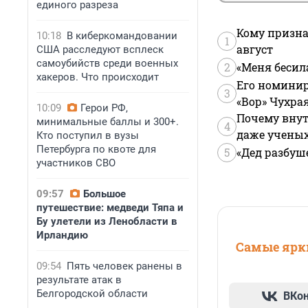
единого разреза
Кому призна
10:18
В киберкомандовании
1
август
США расследуют всплеск
самоубийств среди военных
2
«Меня бесил
хакеров. Что происходит
Его номинир
3
«Вор» Чухра
10:09
Герои РФ,
Почему внут
минимальные баллы и 300+.
4
даже учены
Кто поступил в вузы
Петербурга по квоте для
5
«Дед разбуш
участников СВО
09:57
Большое
путешествие: медведи Тяпа и
Бу улетели из Ленобласти в
Ирландию
Самые ярки
09:54
Пять человек ранены в
результате атак в
Белгородской области
ВКо