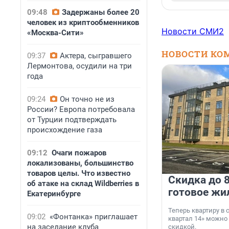
09:48
Задержаны более 20
человек из криптообменников
Новости СМИ2
«Москва-Сити»
НОВОСТИ КО
09:37
Актера, сыгравшего
Лермонтова, осудили на три
года
09:24
Он точно не из
России? Европа потребовала
от Турции подтверждать
происхождение газа
09:12
Очаги пожаров
локализованы, большинство
товаров целы. Что известно
Скидка до 8
об атаке на склад Wildberries в
готовое жи
Екатеринбурге
Теперь квартиру в
09:02
«Фонтанка» приглашает
квартал 14» можно
на заседание клуба
скидкой.