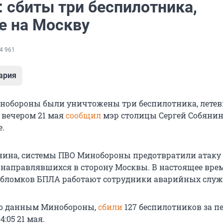
 сбиты три беспилотника,
е на Москву
4 961
ария
нобороны были уничтожены три беспилотника, летев
 вечером 21 мая
сообщил
мэр столицы Сергей Собянин
е.
нина, системы ПВО Минобороны предотвратили атаку 
 направлявшихся в сторону Москвы. В настоящее вре
обломков БПЛА работают сотрудники аварийных служ
по данным Минобороны,
сбили
127 беспилотников
за п
4:05
21 мая
.