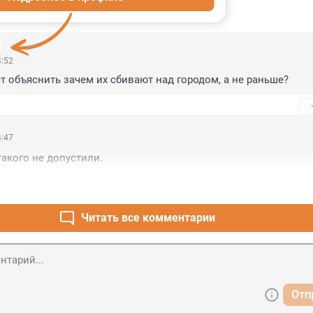
ИИ
4
4:52
т объяснить зачем их сбивают над городом, а не раньше?
4:47
акого не допустили.
Читать все комментарии
Отп