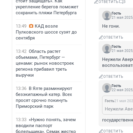
стоит защищать». Как
ОТВЕТИТЬ
3
укрепление берегов поможет
сохранить пляжи Петербурга
Гость
21 мая 2025,
13:49
КАД возле
Не гони.
Пулковского шоссе сузят до
сентября
ОТВЕТИТЬ
Гость
13:42
Область растет
21 мая 2025,
объемами, Петербург —
Неужели Авер
ценами: рынок новостроек
воспользовать
региона прибавил треть
выручки
ОТВЕТИТЬ
Гость
13:36
В Ялте разминируют
22 мая 2025,
безэкипажный катер. Всех
просят срочно покинуть
Гость
21 мая 202
Приморский парк
13:33
«Нужно понять, зачем
государственн
вводили паспорт
болельщика». Семак жестко
ОТВЕТИТЬ