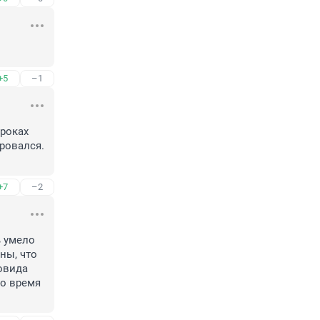
+5
–1
роках 
ровался. 
+7
–2
 умело 
ы, что 
вида 
о время 