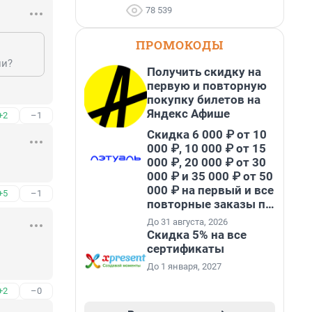
78 539
ПРОМОКОДЫ
ли?
Получить скидку на
первую и повторную
покупку билетов на
Яндекс Афише
+2
–1
Скидка 6 000 ₽ от 10
000 ₽, 10 000 ₽ от 15
000 ₽, 20 000 ₽ от 30
000 ₽ и 35 000 ₽ от 50
000 ₽ на первый и все
+5
–1
повторные заказы по
промокоду НАБЕРИ
До 31 августа, 2026
Скидка 5% на все
сертификаты
До 1 января, 2027
+2
–0