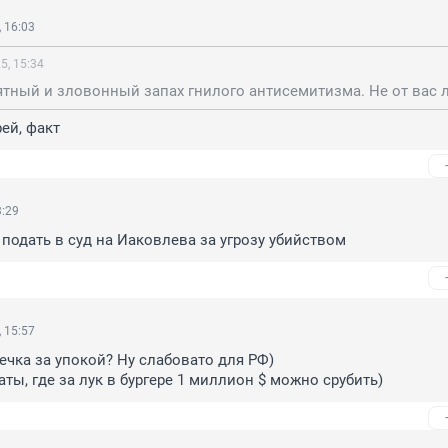
 16:03
5, 15:34
тный и зловонный запах гнилого антисемитизма. Не от вас 
рей, факт
3:29
подать в суд на Иаковлева за угрозу убийством
 15:57
ечка за упокой? Ну слабовато для РФ)

аты, где за лук в бургере 1 миллион $ можно срубить)