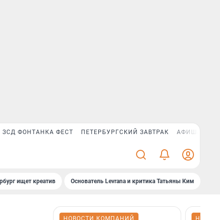
ЗСД ФОНТАНКА ФЕСТ
ПЕТЕРБУРГСКИЙ ЗАВТРАК
АФИША PLUS
рбург ищет креатив
Основатель Levrana и критика Татьяны Ким
Зач
НОВОСТИ КОМПАНИЙ
НОВОС