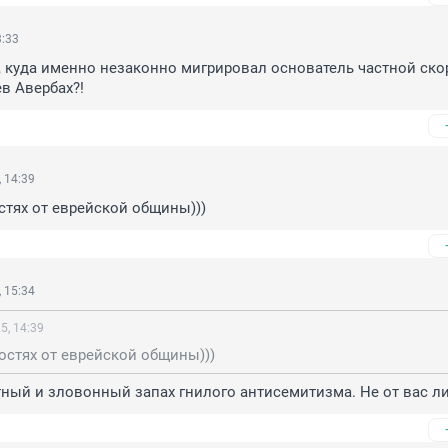
3:33
, куда именно незаконно мигрировал основатель частной скор
в Авербах?!
 14:39
стях от еврейской общины)))
 15:34
5, 14:39
остях от еврейской общины)))
ный и зловонный запах гнилого антисемитизма. Не от вас л