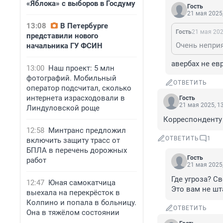
«Яблока» с выборов в Госдуму
Гость
21 мая 2025,
13:08
В Петербурге
Гость
21 мая 202
представили нового
Очень неприя
начальника ГУ ФСИН
авербах не ев
13:00
Наш проект: 5 млн
фотографий. Мобильный
ОТВЕТИТЬ
оператор подсчитал, сколько
интернета израсходовали в
Гость
21 мая 2025, 1
Линдуловской роще
Корреспонденту 
12:58
Минтранс предложил
ОТВЕТИТЬ
1
включить защиту трасс от
БПЛА в перечень дорожных
Гость
работ
21 мая 2025,
Где угроза? Св
12:47
Юная самокатчица
Это вам не шт
выехала на перекрёсток в
Колпино и попала в больницу.
ОТВЕТИТЬ
Она в тяжёлом состоянии