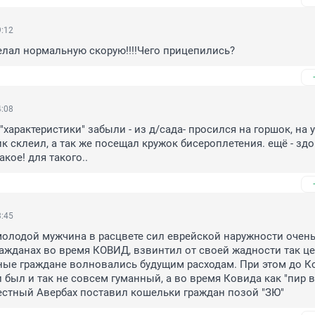
9:12
елал нормальную скорую!!!!Чего прицепились?
4:08
характеристики" забыли - из д/сада- просился на горшок, на у
к склеил, а так же посещал кружок бисероплетения. ещё - здо
кое! для такого..
3:45
олодой мужчина в расцвете сил еврейской наружности очень
ажданах во время КОВИД, взвинтил от своей жадности так цен
ые граждане волновались будущим расходам. При этом до Ко
и был и так не совсем гуманный, а во время Ковида как "пир в
естный Авербах поставил кошельки граждан позой "ЗЮ"