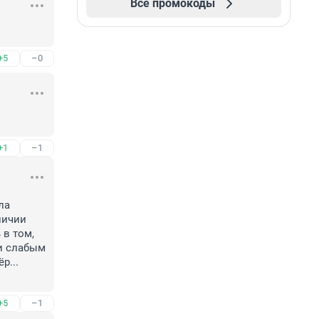
Все промокоды
+5
–0
+1
–1
а 
ичии 
в том, 
 слабым 
... 
+5
–1