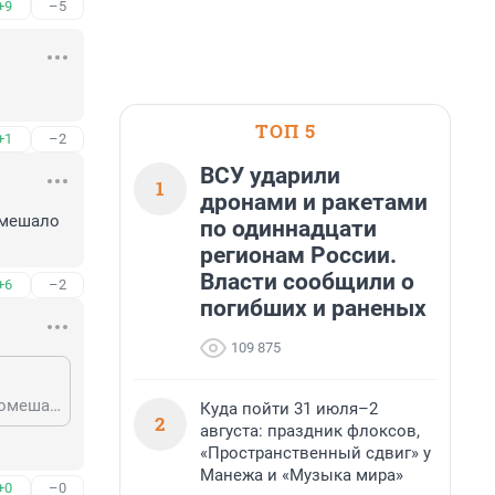
+9
–5
ТОП 5
+1
–2
ВСУ ударили
1
дронами и ракетами
мешало 
по одиннадцати
регионам России.
Власти сообщили о
+6
–2
погибших и раненых
109 875
Неужели Авербах вас заставлял вызывать частную скорую помощь? Что помешало воспользоваться государственной? Вы мигрант и не гражданин РФ?
Куда пойти 31 июля–2
2
августа: праздник флоксов,
«Пространственный сдвиг» у
Манежа и «Музыка мира»
+0
–0