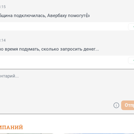
3:15
бщина подключилась, Авербаху помогут👍
3:14
 время подумать, сколько запросить денег...
Отп
МПАНИЙ