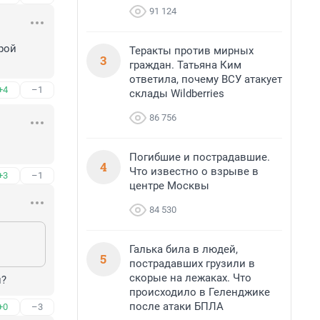
91 124
ой 
Теракты против мирных
3
граждан. Татьяна Ким
ответила, почему ВСУ атакует
+4
–1
склады Wildberries
86 756
Погибшие и пострадавшие.
4
Что известно о взрыве в
+3
–1
центре Москвы
84 530
Галька била в людей,
5
пострадавших грузили в
скорые на лежаках. Что
и?
происходило в Геленджике
после атаки БПЛА
+0
–3