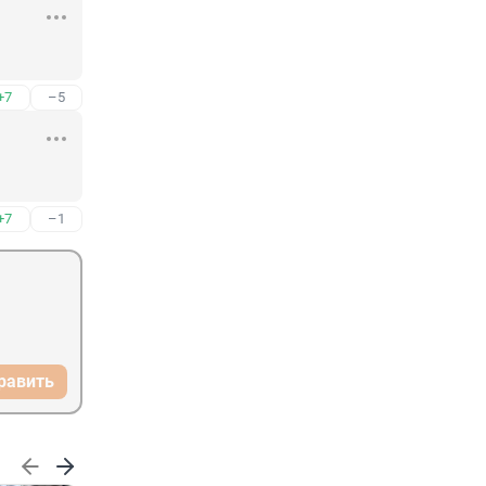
+7
–5
+7
–1
равить