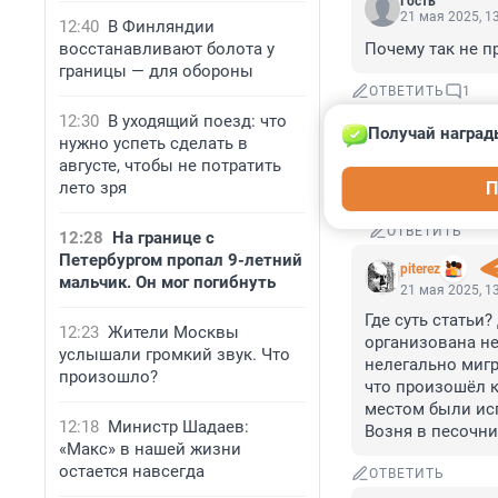
Гость
21 мая 2025, 1
12:40
В Финляндии
восстанавливают болота у
Почему так не п
границы — для обороны
ОТВЕТИТЬ
1
12:30
В уходящий поезд: что
Получай наград
adamwest96
нужно успеть сделать в
21 мая 2025,
августе, чтобы не потратить
лето зря
П
Гость, они та
ОТВЕТИТЬ
12:28
На границе с
Петербургом пропал 9-летний
piterez
мальчик. Он мог погибнуть
21 мая 2025, 1
Где суть статьи
12:23
Жители Москвы
организована не
услышали громкий звук. Что
нелегально мигр
произошло?
что произошёл 
местом были исп
12:18
Министр Шадаев:
Возня в песочни
«Макс» в нашей жизни
остается навсегда
ОТВЕТИТЬ