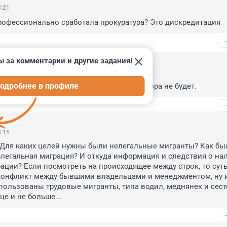
3:21
рофессионально сработала прокуратура? Это дискредитация
ы за комментарии и другие задания!
 16:47
одробнее в профиле
к давно работают. Обвинительного приговора не будет.
3:15
? Для каких целей нужны были нелегальные мигранты? Как был
легальная миграция? И откуда информация и следствия о нал
ации? Если посмотреть на происходящее между строк, то суть 
конфликт между бывшими владельцами и менеджментом, ну и
ользованы трудовые мигранты, типа водил, меднянек и сестёр
це и не больше...