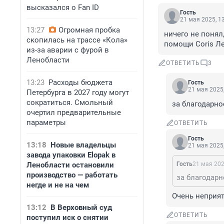
высказался о Fan ID
Гость
21 мая 2025, 1
13:27
Огромная пробка
ничего не понял
скопилась на трассе «Кола»
помощи Coris Ле
из-за аварии с фурой в
Ленобласти
ОТВЕТИТЬ
3
13:23
Расходы бюджета
Гость
21 мая 2025,
Петербурга в 2027 году могут
сократиться. Смольный
за благодарно
очертил предварительные
параметры
ОТВЕТИТЬ
Гость
13:18
Новые владельцы
21 мая 2025,
завода упаковки Elopak в
Ленобласти остановили
Гость
21 мая 202
производство — работать
за благодарн
негде и не на чем
Очень неприят
13:12
В Верховный суд
ОТВЕТИТЬ
поступил иск о снятии