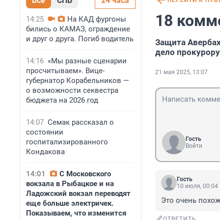
Все
СПБ
24 часа
ПЕРЕЙТИ К ПУ
18 комм
14:25
На КАД фургоны
бились о КАМАЗ, ограждение
и друг о друга. Погиб водитель
Защита Авербаха
дело прокурору
14:16
«Мы разные сценарии
просчитываем». Вице-
21 мая 2025, 13:07
губернатор Корабельников —
о возможности секвестра
бюджета на 2026 год
14:07
Семак рассказал о
состоянии
Гость
госпитализированного
Войти
Кондакова
14:01
С Московского
Гость
вокзала в Рыбацкое и на
10 июля, 00:04
Ладожский вокзал переводят
Это очень похож
еще больше электричек.
Показываем, что изменится
ОТВЕТИТЬ