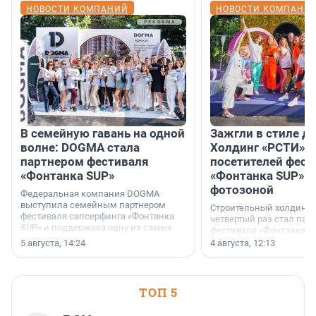
НОВОСТИ КОМПАНИЙ
НОВОСТИ КОМПАНИ
В семейную гавань на одной
Зажгли в стиле ди
волне: DOGMA стала
Холдинг «РСТИ» 
партнером фестиваля
посетителей фест
«Фонтанка SUP»
«Фонтанка SUP» я
фотозоной
Федеральная компания DOGMA
выступила семейным партнером
Строительный холдинг 
фестиваля сапсерфинга «Фонтанка
четвертый раз стал пар
SUP» и поддержала одну из самых
фестиваля «Фонтанка S
ярких и романтичных номинаций —
раз компания стремится
5 августа, 14:24
4 августа, 12:13
«SUP-свадьба».
привезти корпоративну
и подарить настоящий 
посетителям фестиваля
необычной фотозоне.
ТОП 5