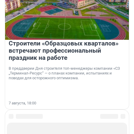
Строители «Образцовых кварталов»
встречают профессиональный
праздник на работе
В преддверии Дня строителя топ-менеджеры компании «СЗ
„Терминал-Ресурс“ — о планах компании, испытаниях и
поводах для осторожного оптимизма.
7 августа, 18:00