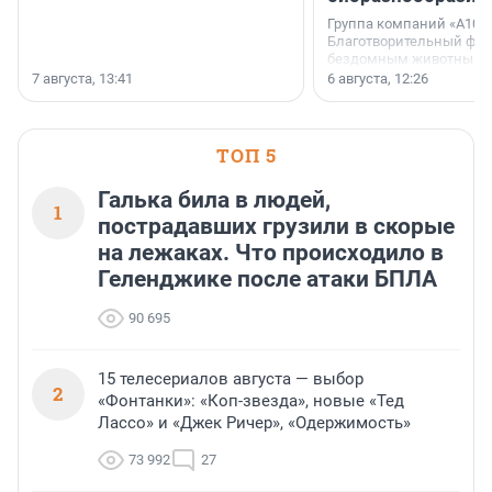
Группа компаний «А101»
Благотворительный фо
бездомным животным 
заключили соглашение
7 августа, 13:41
6 августа, 12:26
стратегическом сотрудн
ТОП 5
Галька била в людей,
1
пострадавших грузили в скорые
на лежаках. Что происходило в
Геленджике после атаки БПЛА
90 695
15 телесериалов августа — выбор
2
«Фонтанки»: «Коп-звезда», новые «Тед
Лассо» и «Джек Ричер», «Одержимость»
73 992
27