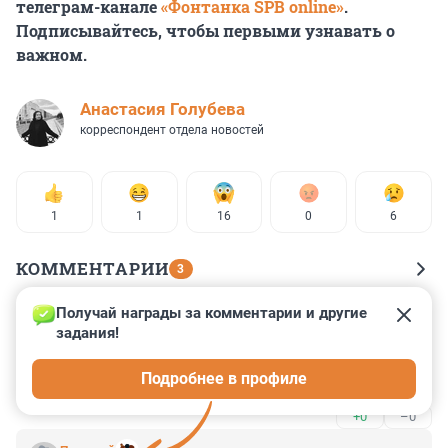
телеграм-канале
«Фонтанка SPB online»
.
Подписывайтесь, чтобы первыми узнавать о
важном.
Анастасия Голубева
корреспондент отдела новостей
1
1
16
0
6
КОММЕНТАРИИ
3
Получай награды за комментарии и другие 
Гость
20 мая 2025, 16:03
задания!
Так вот в честь кого бульвар назывался! Век живи - 
Подробнее в профиле
век учись.
+0
–0