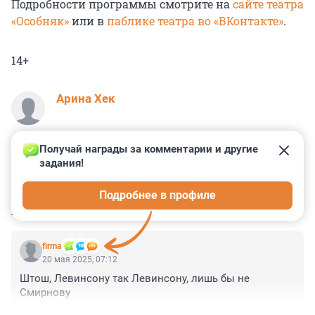
Подробности программы смотрите на
сайте театра
«Особняк»
или в
паблике театра во «ВКонтакте»
.
14+
Арина Хек
Получай награды за комментарии и другие 
задания!
0
4
0
0
0
Подробнее в профиле
КОММЕНТАРИИ
2
firma
20 мая 2025, 07:12
Штош, Левинсону так Левинсону, лишь бы не 
Смирнову