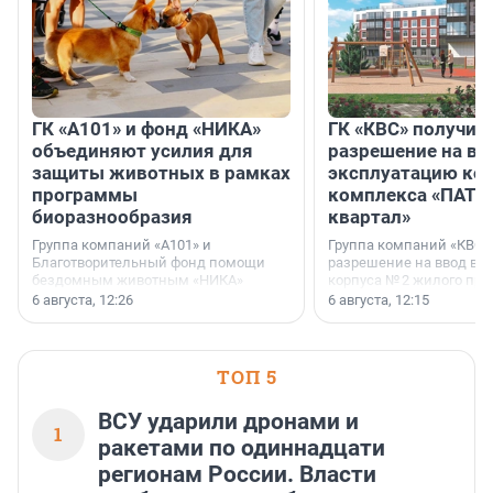
ГК «А101» и фонд «НИКА»
ГК «КВС» получил
объединяют усилия для
разрешение на вв
защиты животных в рамках
эксплуатацию кор
программы
комплекса «ПАТИ
биоразнообразия
квартал»
Группа компаний «А101» и
Группа компаний «КВС»
Благотворительный фонд помощи
разрешение на ввод в 
бездомным животным «НИКА»
корпуса № 2 жилого про
заключили соглашение о
Уютный квартал», расп
6 августа, 12:26
6 августа, 12:15
стратегическом сотрудничестве.
Всеволожском районе
Ленинградской области
ТОП 5
ВСУ ударили дронами и
1
ракетами по одиннадцати
регионам России. Власти