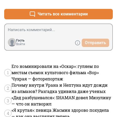
+1
–1
Читать все комментарии
Гость
Отправить
Войти
Его номинировали на «Оскар»: гуляем по
1
местам съемок культового фильма «Вор»
Чухрая — фоторепортаж
Почему внутри Урана и Нептуна идут дожди
2
из алмазов? Разгадка удивила даже ученых
«Дед разбушевался»: SHAMAN довел Мизулину
3
— что он натворил
«Я крутая»: певица Жасмин здорово похудела
4
— как она выглядит теперь