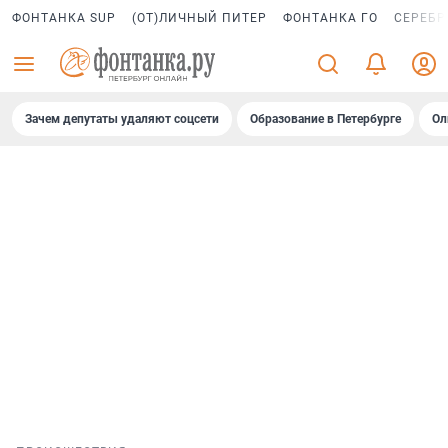
ФОНТАНКА SUP
(ОТ)ЛИЧНЫЙ ПИТЕР
ФОНТАНКА ГО
СЕРЕБР
Зачем депутаты удаляют соцсети
Образование в Петербурге
Ол