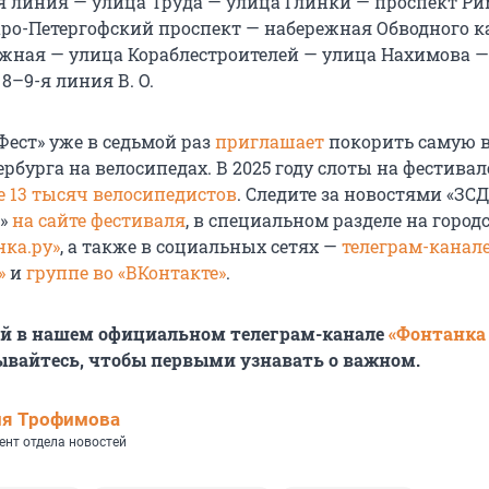
я линия — улица Труда — улица Глинки — проспект Ри
аро-Петергофский проспект — набережная Обводного к
жная — улица Кораблестроителей — улица Нахимова 
— 8–9-я линия
В. О
.
Фест» уже в седьмой раз
приглашает
покорить самую 
рбурга на велосипедах. В 2025 году слоты на фестивал
е 13 тысяч велосипедистов
. Следите за новостями «ЗСД
а»
на сайте фестиваля
, в специальном разделе на город
нка.ру»
, а также в социальных сетях —
телеграм-канал
»
и
группе во «ВКонтакте»
.
ей в нашем официальном телеграм-канале
«Фонтанка
ывайтесь, чтобы первыми узнавать о важном.
ия Трофимова
ент отдела новостей