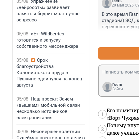
05/08
Упражнение
Гость
целы и волки сы
20 мая 2025, 0
«нейросоты» развивает
память и бодрит мозг лучше
В это время Газп
эспрессо
стадиона) ЗСД, 
перекроют и уст
круглое носим, 
05/08
«Ъ»: Wildberries
на велосипеде? 
готовится к запуску
кататься прям п
собственного мессенджера
05/08
Срок
благоустройства
Колонистского пруда в
Пушкине сдвинулся на конец
августа
Гость
Войти
05/08
Наш проект: Зачем
«вышкам» мобильной связи
Его номинир
несколько источников
1
«Вор» Чухра
электропитания
Почему внут
2
05/08
Несовершеннолетний
даже учены
Сулейман арестован по делу о