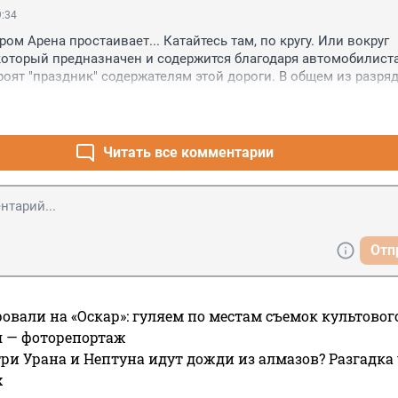
ты! У нас ВСЁ КАК ВСЕДА!
9:34
ром Арена простаивает... Катайтесь там, по кругу. Или вокруг 
который предназначен и содержится благодаря автомобилиста
роят "праздник" содержателям этой дороги. В общем из разряд
квадратное катаем. В чем смысл данного мероприятия? Просто
Так можете и не перекрывать тогда ЗСД. Для многих одаренны
о проезжей части, между машинами - норма)
Читать все комментарии
Отп
овали на «Оскар»: гуляем по местам съемок культово
я — фоторепортаж
ри Урана и Нептуна идут дожди из алмазов? Разгадка
х