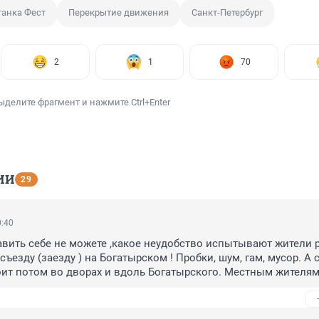
анка Фест
Перекрытие движения
Санкт-Петербург
2
1
70
ыделите фрагмент и нажмите Ctrl+Enter
ИИ
29
0:40
вить себе не можете ,какое неудобство испытывают жители р
ъезду (заезду ) на Богатырском ! Пробки, шум, гам, мусор. А 
ит потом во дворах и вдоль Богатырского. Местным жителям 
 Сюда участники приезжают на них, бросают и катят дольше на
. Каршеринговые компании не торопятся убирать машины.И та
ему нельзя данную акцию устроить где-то в другом месте,чтобы