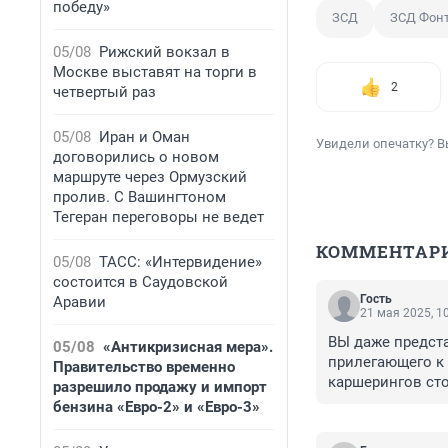
победу»
ЗСД
ЗСД Фонт
05/08
Рижский вокзал в
Москве выставят на торги в
2
четвертый раз
05/08
Иран и Оман
Увидели опечатку? В
договорились о новом
маршруте через Ормузский
пролив. С Вашингтоном
Тегеран переговоры не ведет
КОММЕНТАР
05/08
ТАСС: «Интервидение»
состоится в Саудовской
Гость
Аравии
21 мая 2025, 1
ВЫ даже предста
05/08
«Антикризисная мера».
прилегающего к с
Правительство временно
каршерингов сто
разрешило продажу и импорт
припарковаться!
бензина «Евро-2» и «Евро-3»
железных конях"
года в год! Поч