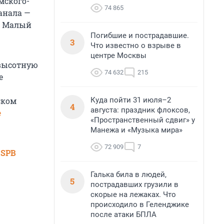
мского-
74 865
анала —
— Малый
Погибшие и пострадавшие.
3
Что известно о взрыве в
центре Москвы
высотную
74 632
215
е
Куда пойти 31 июля–2
ском
4
августа: праздник флоксов,
е
«Пространственный сдвиг» у
Манежа и «Музыка мира»
72 909
7
 SPB
Галька била в людей,
5
пострадавших грузили в
скорые на лежаках. Что
происходило в Геленджике
после атаки БПЛА