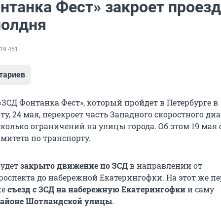
нтанка Фест» закроет проезд
полдня
19 451
тариев
«ЗСД Фонтанка Фест», который пройдет в Петербурге в
у, 24 мая, перекроет часть Западного скоростного ди
сколько ограничений на улицы города. Об этом 19 мая
митета по транспорту.
удет
закрыто движение по ЗСД
в направлении от
роспекта до набережной Екатерингофки. На этот же п
же
съезд с ЗСД на набережную Екатерингофки
и саму
районе Шотландской улицы
.