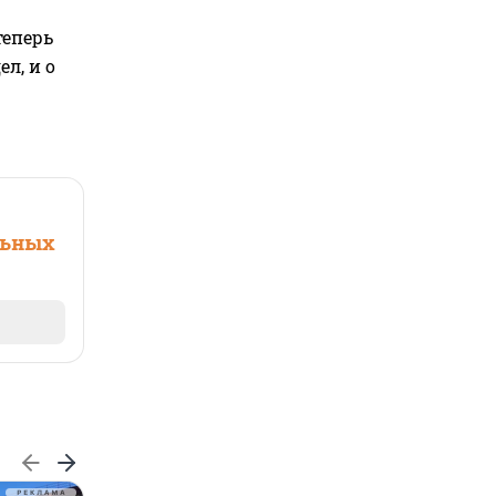
теперь
л, и о
льных