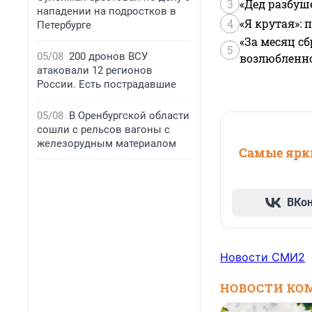
3
«Дед разбуш
нападении на подростков в
4
«Я крутая»:
Петербурге
«За месяц сб
5
05/08
200 дронов ВСУ
возлюбленной
атаковали 12 регионов
России. Есть пострадавшие
05/08
В Оренбургской области
сошли с рельсов вагоны с
железорудным материалом
Самые ярки
ВКо
Новости СМИ2
НОВОСТИ КО