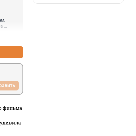
м, 
а 
 ехать 
+1
–2
х 
равить
го фильма
 удивила