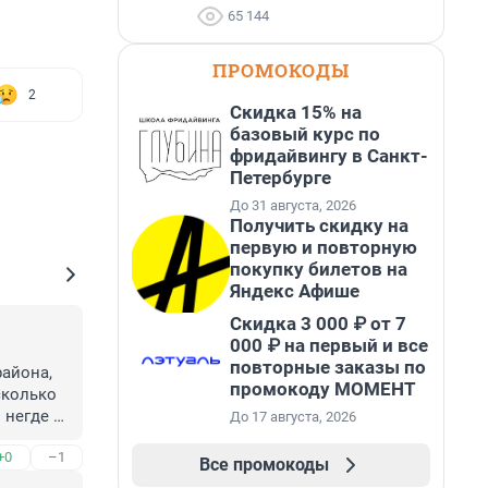
65 144
ПРОМОКОДЫ
2
Скидка 15% на
базовый курс по
фридайвингу в Санкт-
Петербурге
До 31 августа, 2026
Получить скидку на
первую и повторную
покупку билетов на
Яндекс Афише
Скидка 3 000 ₽ от 7
000 ₽ на первый и все
повторные заказы по
айона, 
промокоду МОМЕНТ
сколько 
негде 
До 17 августа, 2026
 своих " 
+0
–1
к из 
Все промокоды
 и овцы 