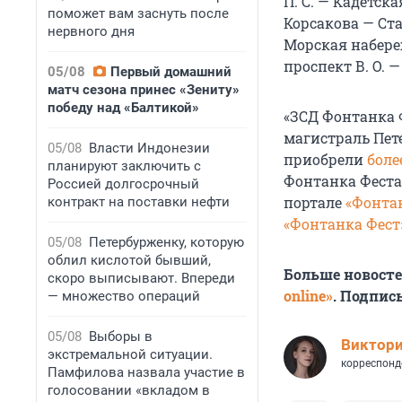
П. С.
— Кадетска
поможет вам заснуть после
Корсакова — Ст
нервного дня
Морская набере
проспект
В. О
. 
05/08
Первый домашний
матч сезона принес «Зениту»
победу над «Балтикой»
«ЗСД Фонтанка 
магистраль Пете
05/08
Власти Индонезии
приобрели
боле
планируют заключить с
Фонтанка Фест
Россией долгосрочный
портале
«Фонта
контракт на поставки нефти
«Фонтанка Фест
05/08
Петербурженку, которую
облил кислотой бывший,
Больше новост
скоро выписывают. Впереди
online»
. Подпис
— множество операций
05/08
Выборы в
Виктор
экстремальной ситуации.
корреспонд
Памфилова назвала участие в
голосовании «вкладом в