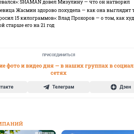
евался»: SHAMAN довел Мизулину — что он натворил
 певица Жасмин здорово похудела — как она выглядит 
росил 15 килограммов»: Влад Прохоров — о том, как худе
 старше его на 21 год
ПРИСОЕДИНИТЬСЯ
е фото и видео дня — в наших группах в социа
сетях
нтакте
Телеграм
Дзен
МПАНИЙ