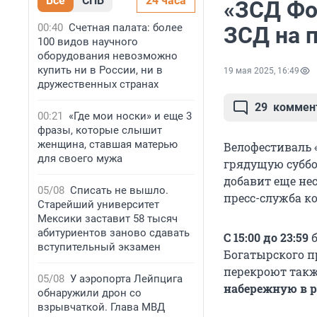
Все
СПБ
24 часа
«ЗСД Фо
00:40
Счетная палата: более
ЗСД на 
100 видов научного
оборудования невозможно
купить ни в России, ни в
19 мая 2025, 16:49
дружественных странах
29
коммен
00:21
«Где мои носки» и еще 3
фразы, которые слышит
женщина, ставшая матерью
Велофестиваль 
для своего мужа
грядущую суббот
добавит еще не
05/08
Списать не вышло.
пресс-служба ко
Старейший университет
Мексики заставит 58 тысяч
абитуриентов заново сдавать
С 15:00 до 23:59
б
вступительный экзамен
Богатырского п
перекроют так
05/08
У аэропорта Лейпцига
набережную в 
обнаружили дрон со
взрывчаткой. Глава МВД