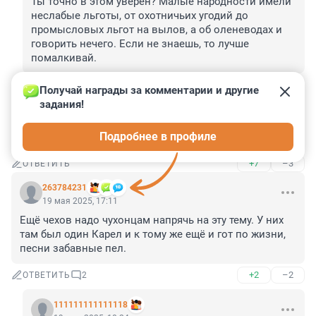
Ты точно в этом уверен? Малые народности имели 
неслабые льготы, от охотничьих угодий до 
промысловых льгот на вылов, а об оленеводах и 
говорить нечего. Если не знаешь, то лучше 
помалкивай.
+7
–1
ОТВЕТИТЬ
Получай награды за комментарии и другие 
задания!
Гость
19 мая 2025, 17:15
Подробнее в профиле
Концлагеря тоже будут возрождать?
+7
–3
ОТВЕТИТЬ
263784231
19 мая 2025, 17:11
Ещё чехов надо чухонцам напрячь на эту тему. У них 
там был один Карел и к тому же ещё и гот по жизни, 
песни забавные пел.
+2
–2
ОТВЕТИТЬ
2
111111111111118