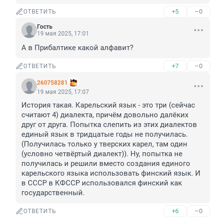
+5
–0
ОТВЕТИТЬ
Гость
19 мая 2025, 17:01
А в Прибалтике какой алфавит?
+7
–0
ОТВЕТИТЬ
260758281
19 мая 2025, 17:07
История такая. Карельский язык - это три (сейчас 
считают 4) диалекта, причём довольно далёких 
друг от друга. Попытка слепить из этих диалектов 
единый язык в тридцатые годы не получилась. 
(Получилась только у тверских карел, там один 
(условно четвёртый диалект)). Ну, попытка не 
получилась и решили вместо создания единого 
карельского языка использовать финский язык. И 
в СССР в КФССР использовался финский как 
государственный.
+6
–0
ОТВЕТИТЬ