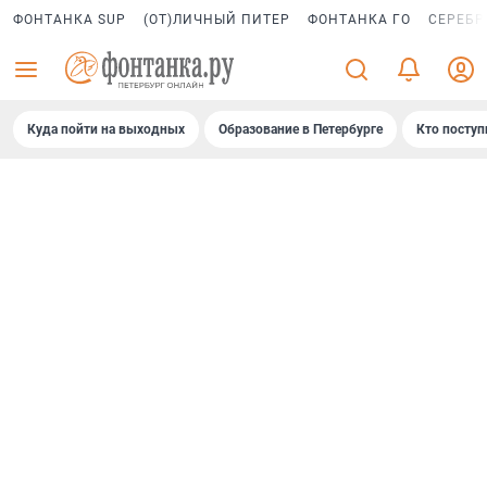
ФОНТАНКА SUP
(ОТ)ЛИЧНЫЙ ПИТЕР
ФОНТАНКА ГО
СЕРЕБР
Куда пойти на выходных
Образование в Петербурге
Кто поступ