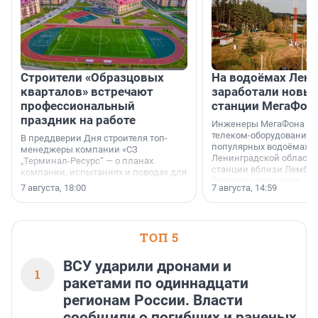
Строители «Образцовых
На водоёмах Лен
кварталов» встречают
заработали новы
профессиональный
станции МегаФон
праздник на работе
Инженеры МегаФона ус
телеком-оборудование 
В преддверии Дня строителя топ-
популярных водоёмах
менеджеры компании «СЗ
Ленинградской области
„Терминал-Ресурс“ — о планах
станции вблизи Лембол
компании, испытаниях и поводах для
Раздолинского озёр, а 
осторожного оптимизма.
7 августа, 18:00
7 августа, 14:59
недалеко от Большого Т
водопада.
ТОП 5
ВСУ ударили дронами и
1
ракетами по одиннадцати
регионам России. Власти
сообщили о погибших и раненых