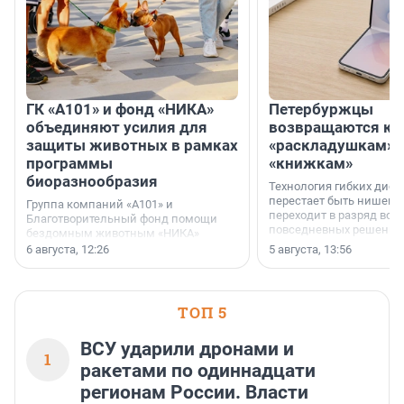
ГК «А101» и фонд «НИКА»
Петербуржцы
объединяют усилия для
возвращаются к
защиты животных в рамках
«раскладушкам» 
программы
«книжкам»
биоразнообразия
Технология гибких дисп
перестает быть нишевы
Группа компаний «А101» и
переходит в разряд вос
Благотворительный фонд помощи
повседневных решений
бездомным животным «НИКА»
заключили соглашение о
6 августа, 12:26
5 августа, 13:56
стратегическом сотрудничестве.
ТОП 5
ВСУ ударили дронами и
1
ракетами по одиннадцати
регионам России. Власти