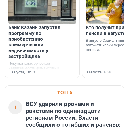
Банк Казани запустил
Кто получит приб
программу по
пенсии в августе
приобретению
В августе Социальный 
коммерческой
автоматически пересчи
недвижимости у
пенсии.
застройщика
Покупка коммерческой
недвижимости финансовый
5 августа, 10:10
3 августа, 16:40
инструмент, доступный для многих
предпринимателей. Будь то новый
офис, склад, торговое помещение
или готовый арендный бизнес —
успех сделки зависит от правильного
ТОП 5
выбора объекта и грамотного
финансирования.
ВСУ ударили дронами и
1
ракетами по одиннадцати
регионам России. Власти
сообщили о погибших и раненых