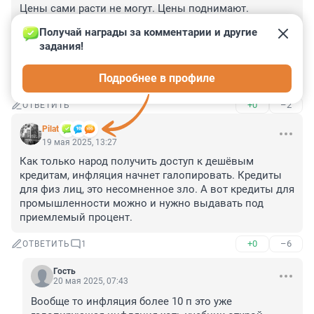
Цены сами расти не могут. Цены поднимают. 
Поднимают и ещё поднимают. Независимо от 
Получай награды за комментарии и другие 
ключевой ставки. И это будет продолжаться до тех 
задания!
пор, пока за каждым очередным подъёмом цен не 
будет следовать подъём налогов на тех, кому всё 
Подробнее в профиле
время мало.
+0
–2
ОТВЕТИТЬ
Pilat
19 мая 2025, 13:27
Как только народ получить доступ к дешёвым 
кредитам, инфляция начнет галопировать. Кредиты 
для физ лиц, это несомненное зло. А вот кредиты для 
промышленности можно и нужно выдавать под 
приемлемый процент.
+0
–6
ОТВЕТИТЬ
1
Гость
20 мая 2025, 07:43
Вообще то инфляция более 10 п это уже 