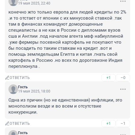
19 мая 2025, 22:40
конечно жто только европа для людей кредиты по 2% 
.и то отстает от японии с их минусовой ставкой .так 
там в финансах командуют доморощенные 
специалисты а не как в России с дипломами вузов 
сша и Англии .под началом агента мвф набиуллиной 
.уже фермеры посевной картофель не покупают что 
бы посадить по таким ставкам на кредит .вот и 
помощь земледельцам Египта и китая .гнать свой 
картофель в Россию .но всех по дороговизне Индия 
переплюнула .
+1
–0
ОТВЕТИТЬ
Гость
19 мая 2025, 18:00
Одна из причин (но не единственная) инфляции, это 
монополизм везде и во всем и отсутствие 
конкуренции.
+1
–1
ОТВЕТИТЬ
Гость