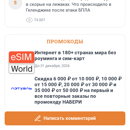
5
в скорые на лежаках. Что происходило в
Геленджике после атаки БПЛА
73 007
ПРОМОКОДЫ
Интернет в 180+ странах мира без
роуминга и сим-карт
До 31 декабря, 2026
Скидка 6 000 ₽ от 10 000 ₽, 10 000 ₽
от 15 000 ₽, 20 000 ₽ от 30 000 ₽ и
35 000 ₽ от 50 000 ₽ на первый и
все повторные заказы по
промокоду НАБЕРИ
До 31 августа, 2026
Скидка 15% на базовый курс по
Написать комментарий
фридайвингу в Санкт-Петербурге
До 31 августа, 2026