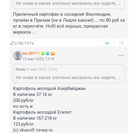
Не знаю в какие элитные магазины вы ходите, но картошку по 200 я даже во Вкусвилле не видел. Картошка по 100.
Приличный картофан в соседней Финляндии, 
прчиём в Призме (не в Лидле каком!) ... по 80 руб за 
кг в пересчёте. НоЮ всё хорошо, прекрасная 
маркиза ...
+6
–1
ОТВЕТИТЬ
Ser_N0771
19 мая 2025, 13:18
Гость
19 мая 2025, 12:44
Не знаю в какие элитные магазины вы ходите, но картошку по 200 я даже во Вкусвилле не видел. Картошка по 100.
Картофель молодой Азербайджан

В наличии 37.16 кг

200 руб/кг 

но есть и 

Картофель молодой Египет

В наличии 167.218 кг

123 руб/кг 

(с) vkusvill точка ru
