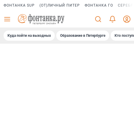
ФОНТАНКА SUP
(ОТ)ЛИЧНЫЙ ПИТЕР
ФОНТАНКА ГО
СЕРЕБР
Куда пойти на выходных
Образование в Петербурге
Кто поступ