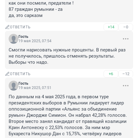
как они посмели, предатели !

87 граждан румынии - za

да, это сарказм
+14
–0
ОТВЕТИТЬ
Гость
19 мая 2025, 07:54
Смогли нарисовать нужные проценты. В первый раз 
не получилось, пришлось отменять результаты. 
Выборы что надо.
+6
–12
ОТВЕТИТЬ
Гость
19 мая 2025, 07:51
По данным на 4 мая 2025 года, в первом туре 
президентских выборов в Румынии лидирует лидер 
оппозиционной партии «Альянс за объединение 
румын» Джордже Симион. Он набрал 42,28% голосов. 

Второе место занял кандидат от правящей коалиции 
Крин Антонеску с 22,53% голосов. За ним мэр 
Бухареста Никушор Дан с 15,75%, четвёрку лидеров 