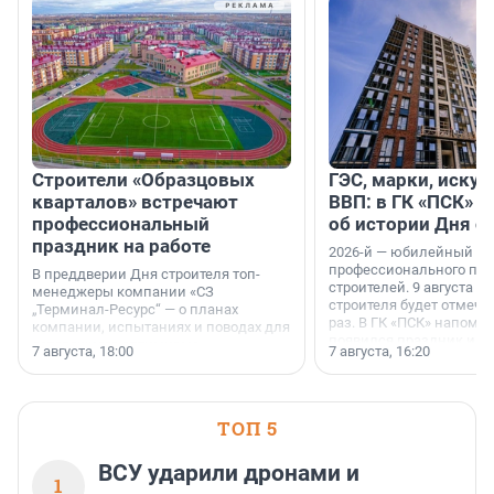
Строители «Образцовых
ГЭС, марки, искус
кварталов» встречают
ВВП: в ГК «ПСК» р
профессиональный
об истории Дня с
праздник на работе
2026-й — юбилейный го
профессионального пр
В преддверии Дня строителя топ-
строителей. 9 августа 2
менеджеры компании «СЗ
строителя будет отмечат
„Терминал-Ресурс“ — о планах
раз. В ГК «ПСК» напомни
компании, испытаниях и поводах для
появился праздник и к
осторожного оптимизма.
7 августа, 18:00
7 августа, 16:20
поменялась роль строит
ТОП 5
ВСУ ударили дронами и
1