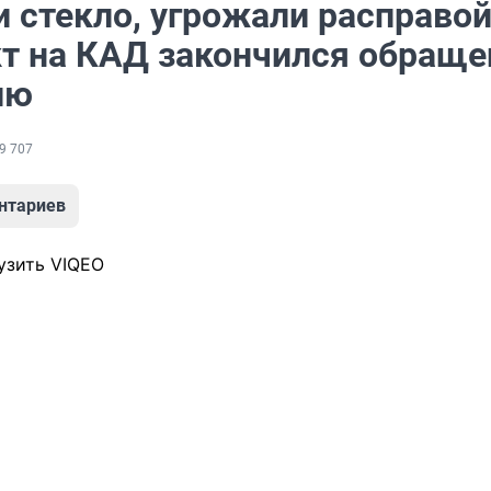
 стекло, угрожали расправой
т на КАД закончился обращ
ию
9 707
нтариев
узить VIQEO