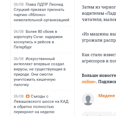
06/08
Глава ЛДПР Леонид
Затем из черно
Слуцкий призвал признать
водителем «Лады
партию «Яблоко»
читателя, вылом
нежелательной организацией
06/08
Более 80 сбоев в
«Из машины вышл
аэропорту Сочи: задержки
угрожали распра
коснулись и рейсов в
Петербург
Как стало изве
06/08
Искусственный
агрессоров в п
интеллект впервые создал
вирусы, не существующие в
природе. Они смогли
Больше новост
уничтожить кишечную
online»
. Подпис
палочку
Мидене
06/08
Съезды с
Левашовского шоссе на КАД
и обратно полностью
перекроют на неделю