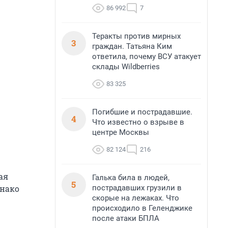
86 992
7
Теракты против мирных
3
граждан. Татьяна Ким
ответила, почему ВСУ атакует
склады Wildberries
83 325
Погибшие и пострадавшие.
4
Что известно о взрыве в
центре Москвы
82 124
216
ая
Галька била в людей,
5
пострадавших грузили в
днако
скорые на лежаках. Что
происходило в Геленджике
после атаки БПЛА