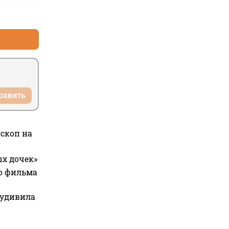
+0
–0
равить
оскоп на
ых дочек»
го фильма
 удивила