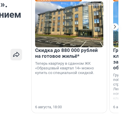
».
ением
Скидка до 880 000 рублей
Группа
на готовое жильё*
клиен
застро
Теперь квартиру в сданном ЖК
област
«Образцовый квартал 14» можно
купить со специальной скидкой.
Группа А
победите
строител
Ленингра
номинац
клиенто
застройщ
6 августа, 18:00
6 августа,
области»