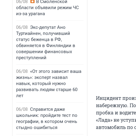
06/08
В Смоленской
области объявили режим ЧС
из-за урагана
06/08
Экс-депутат Ано
Туртиайнен, получивший
статус беженца в РФ,
обвиняется в Финляндии в
совершении финансовых
преступлений
06/08
«От этого зависит ваша
жизнь»: эксперт назвал
навык, который нужно
развивать людям старше 60
лет
Инцидент произ
набережную. По
06/08
Справится даже
пробка и водите
школьник: пройдите тест по
«Лада» не усту
географии, в котором очень
автомобиль по 
стыдно ошибиться