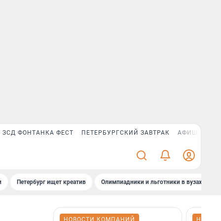
ЗСД ФОНТАНКА ФЕСТ
ПЕТЕРБУРГСКИЙ ЗАВТРАК
АФИША PLUS
и
Петербург ищет креатив
Олимпиадники и льготники в вузах СПб
НОВОСТИ КОМПАНИЙ
НОВОС