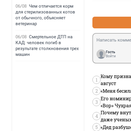
06/08
Чем отличается корм
для стерилизованных котов
от обычного, объясняет
ветеринар
06/08
Смертельное ДТП на
КАД: человек погиб в
результате столкновения трех
Гость
машин
Войти
Кому призна
1
август
2
«Меня бесил
Его номинир
3
«Вор» Чухра
Почему внут
4
даже учены
5
«Дед разбуш