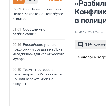
Все
СПБ
24 часа
«Разбили
02:09
Лев Лурье поговорит с
Конфлик
Лизой Боярской о Петербурге
в полиц
и театре
01:01
Сообщение о
16 мая 2025, 17:26
реабилитации
114
комме
00:46
Российские ученые
предложили создать на Луне
«кладбище» для космического
Не удалось загр
мусора
00:30
Трамп: прогресс в
переговорах по Украине есть,
но новых ракет Киев не
получит