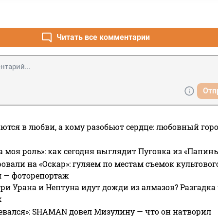
Читать все комментарии
Отп
ются в любви, а кому разобьют сердце: любовный гор
а моя роль»: как сегодня выглядит Пуговка из «Папин
овали на «Оскар»: гуляем по местам съемок культово
я — фоторепортаж
ри Урана и Нептуна идут дожди из алмазов? Разгадка
х
евался»: SHAMAN довел Мизулину — что он натворил