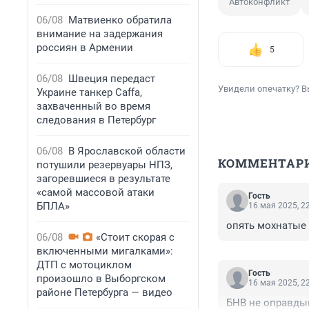
Автоконфликт
06/08
Матвиенко обратила
внимание на задержания
россиян в Армении
5
06/08
Швеция передаст
Увидели опечатку? В
Украине танкер Caffa,
захваченный во время
следования в Петербург
06/08
В Ярославской области
КОММЕНТАР
потушили резервуары НПЗ,
загоревшиеся в результате
«самой массовой атаки
Гость
БПЛА»
16 мая 2025, 2
опять мохнатые
06/08
«Стоит скорая с
включенными мигалками»:
ДТП с мотоциклом
Гость
произошло в Выборгском
16 мая 2025, 2
районе Петербурга — видео
БНВ не оправдыв