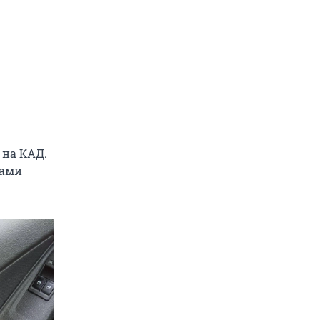
 на КАД.
цами