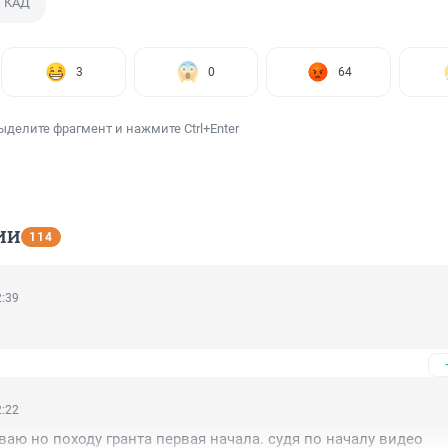
КАД
3
0
64
ыделите фрагмент и нажмите Ctrl+Enter
ИИ
114
2:39
2:22
аю но походу гранта первая начала. судя по началу видео