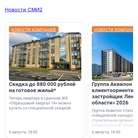
Новости СМИ2
НОВОСТИ КОМПАНИЙ
НОВОСТИ КОМПАНИ
Скидка до 880 000 рублей
Группа Аквилон 
на готовое жильё*
клиентоориентир
застройщик Лени
Теперь квартиру в сданном ЖК
области» 2026
«Образцовый квартал 14» можно
купить со специальной скидкой.
Группа Аквилон стала 
победителей конкурса 
строительная организа
Ленинградской области 
номинации «Самый
6 августа, 18:00
6 августа, 16:50
клиентоориентированн