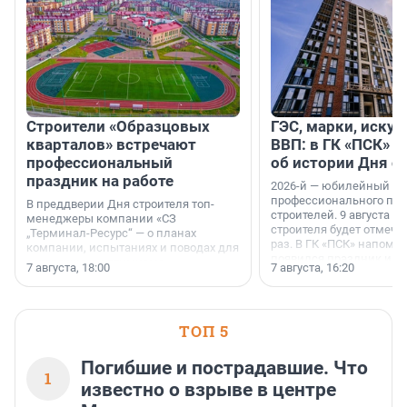
Строители «Образцовых
ГЭС, марки, искус
кварталов» встречают
ВВП: в ГК «ПСК» р
профессиональный
об истории Дня с
праздник на работе
2026-й — юбилейный го
профессионального пр
В преддверии Дня строителя топ-
строителей. 9 августа 2
менеджеры компании «СЗ
строителя будет отмечат
„Терминал-Ресурс“ — о планах
раз. В ГК «ПСК» напомни
компании, испытаниях и поводах для
появился праздник и к
осторожного оптимизма.
7 августа, 18:00
7 августа, 16:20
поменялась роль строит
ТОП 5
Погибшие и пострадавшие. Что
1
известно о взрыве в центре