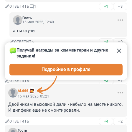
+1
–3
ОТВЕТИТЬ
1
Гость
15 мая 2025, 12:40
а ты стучи
+4
–0
ОТВЕТИТЬ
Получай награды за комментарии и другие 
Гость
15 мая 2025, 08:03
задания!
очень хорошо, нужна полная изоляция бандитов, мир 
Подробнее в профиле
скажет спасибо.
+3
–1
ОТВЕТИТЬ
AL666
15 мая 2025, 05:21
Двойникам выходной дали - небыло на месте никого. 
И дипфейк ещё не смонтировали.
+4
–2
ОТВЕТИТЬ
Гость