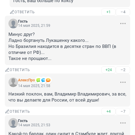
Гость, ваш больше по коксу
+1
–4
ОТВЕТИТЬ
Гость
14 мая 2025, 21:59
Минус друг? 

Ладно бортануть Лукашенку какого... 

Но Бразилия находится в десятке стран по ВВП (в 
отличие от РФ)... 

Такое не прощают...
+24
–2
ОТВЕТИТЬ
АлексПро
14 мая 2025, 21:58
Низкий поклон, вам, Владимир Владимирович, за все, 
что вы делаете для России, от всей души!
+4
–7
ОТВЕТИТЬ
Гость
14 мая 2025, 21:53
Какой-то бардак, один сидит в Стамбуле ждет, другой 