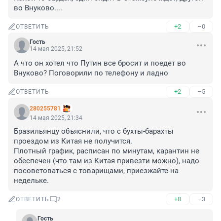
во Внуково....
+2
–0
ОТВЕТИТЬ
Гость
14 мая 2025, 21:52
А что он хотел что Путин все бросит и поедет во 
Внуково? Поговорили по телефону и ладно
+2
–5
ОТВЕТИТЬ
280255781
14 мая 2025, 21:34
Бразильянцу объяснили, что с бухты-барахты 
проездом из Китая не получится.

Плотный график, расписан по минутам, карантин не 
обеспечен (что там из Китая привезти можно), надо 
посоветоваться с товарищами, приезжайте на 
недельке.
+8
–3
ОТВЕТИТЬ
2
Гость