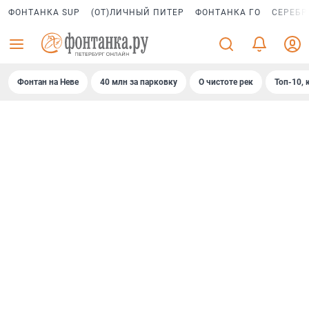
ФОНТАНКА SUP
(ОТ)ЛИЧНЫЙ ПИТЕР
ФОНТАНКА ГО
СЕРЕБР
Фонтан на Неве
40 млн за парковку
О чистоте рек
Топ-10, 