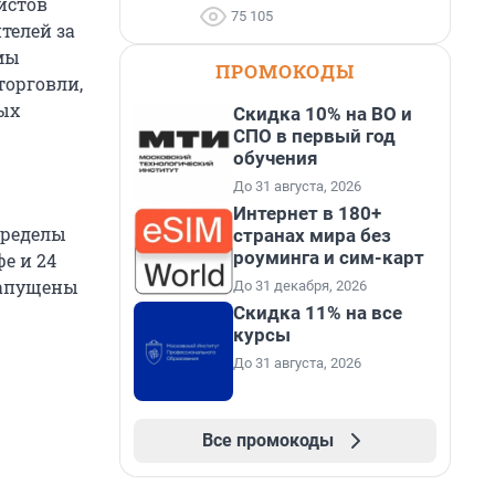
истов
75 105
телей за
 мы
ПРОМОКОДЫ
торговли,
ых
Скидка 10% на ВО и
СПО в первый год
обучения
До 31 августа, 2026
Интернет в 180+
пределы
странах мира без
роуминга и сим-карт
е и 24
запущены
До 31 декабря, 2026
Скидка 11% на все
курсы
До 31 августа, 2026
Все промокоды