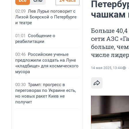
Все
СПБ
24 часа
Петербу
02:09
Лев Лурье поговорит с
чашкам 
Лизой Боярской о Петербурге
и театре
Больше 40,4
01:01
Сообщение о
сети АЗС «Г
реабилитации
больше, чем
числе лидер
00:46
Российские ученые
предложили создать на Луне
«кладбище» для космического
14 мая 2025, 13:44
мусора
00:30
Трамп: прогресс в
переговорах по Украине есть,
но новых ракет Киев не
получит