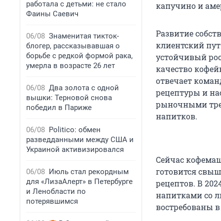
работала с детьми: не стало
капучино и аме
Фаины Саевич
Развитие собст
06/08
Знаменитая тикток-
клиентский путь
блогер, рассказывавшая о
борьбе с редкой формой рака,
устойчивый рос
умерла в возрасте 26 лет
качество кофейн
отвечает коман
06/08
Два золота с одной
рецептуры и на
вышки: Терновой снова
рыночными тре
победил в Париже
напитков.
06/08
Politico: обмен
разведданными между США и
Украиной активизировался
Сейчас кофемаш
готовится свыш
06/08
Июль стал рекордным
для «ЛизаАлерт» в Петербурге
рецептов. В 20
и Ленобласти по
напитками со л
потерявшимся
востребованы в