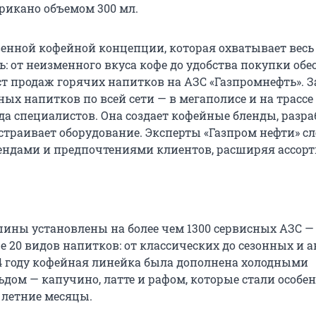
рикано объемом 300 мл.
венной кофейной концепции, которая охватывает весь
: от неизменного вкуса кофе до удобства покупки об
т продаж горячих напитков на АЗС «Газпромнефть». З
ых напитков по всей сети — в мегаполисе и на трассе
да специалистов. Она создает кофейные бленды, разр
страивает оборудование. Эксперты «Газпром нефти» сл
ндами и предпочтениями клиентов, расширяя ассор
ины установлены на более чем 1300 сервисных АЗС — 
е 20 видов напитков: от классических до сезонных и 
24 году кофейная линейка была дополнена холодными
ьдом — капучино, латте и рафом, которые стали особе
 летние месяцы.