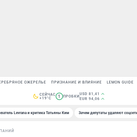
ЕРЕБРЯНОЕ ОЖЕРЕЛЬЕ
ПРИЗНАНИЕ И ВЛИЯНИЕ
LEMON GUIDE
USD 81,41
СЕЙЧАС
1
ПРОБКИ
+19°C
EUR 94,06
ователь Levrana и критика Татьяны Ким
Зачем депутаты удаляют соцсет
МПАНИЙ