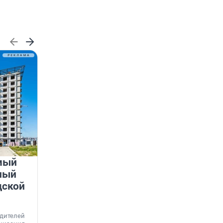
мый
«Лучший проект КРТ»
ный
Ленобласти — микрорайон
дской
«Город Звёзд»
Победителем профессионального конкурса
«Лучшая строительная организация 2025 года»
едителей
в номинации «За лучший проект комплексного