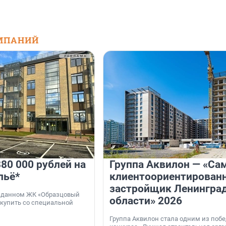
МПАНИЙ
80 000 рублей на
Группа Аквилон — «Са
льё*
клиентоориентирован
застройщик Ленингра
 сданном ЖК «Образцовый
области» 2026
 купить со специальной
Группа Аквилон стала одним из поб