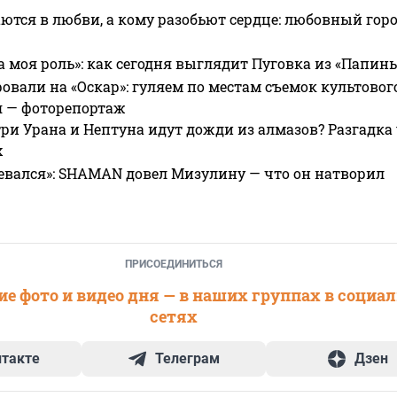
ются в любви, а кому разобьют сердце: любовный гор
а моя роль»: как сегодня выглядит Пуговка из «Папин
овали на «Оскар»: гуляем по местам съемок культово
я — фоторепортаж
ри Урана и Нептуна идут дожди из алмазов? Разгадка
х
евался»: SHAMAN довел Мизулину — что он натворил
ПРИСОЕДИНИТЬСЯ
е фото и видео дня — в наших группах в социа
сетях
нтакте
Телеграм
Дзен