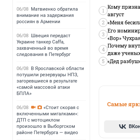
Кому призна
06/08
Матвиенко обратила
1
август
внимание на задержания
россиян в Армении
2
«Меня бесил
Его номинир
3
06/08
Швеция передаст
«Вор» Чухра
Украине танкер Caffa,
Почему внут
захваченный во время
4
даже учены
следования в Петербург
5
«Дед разбуш
06/08
В Ярославской области
потушили резервуары НПЗ,
загоревшиеся в результате
«самой массовой атаки
БПЛА»
Самые ярки
06/08
«Стоит скорая с
включенными мигалками»:
ДТП с мотоциклом
произошло в Выборгском
ВКо
районе Петербурга — видео