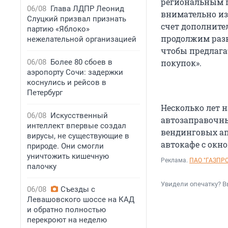
региональным п
06/08
Глава ЛДПР Леонид
внимательно из
Слуцкий призвал признать
счет дополните
партию «Яблоко»
продолжим разв
нежелательной организацией
чтобы предлага
06/08
Более 80 сбоев в
покупок».
аэропорту Сочи: задержки
коснулись и рейсов в
Петербург
Несколько лет 
06/08
Искусственный
автозаправочны
интеллект впервые создал
вендинговых ап
вирусы, не существующие в
автокафе с окн
природе. Они смогли
уничтожить кишечную
Реклама.
ПАО "ГАЗПР
палочку
Увидели опечатку? В
06/08
Съезды с
Левашовского шоссе на КАД
и обратно полностью
перекроют на неделю