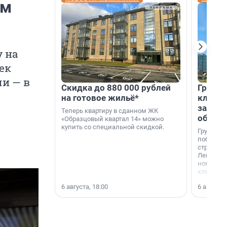
ым
у на
ек
ли — в
Скидка до 880 000 рублей
Группа
на готовое жильё*
клиен
застро
Теперь квартиру в сданном ЖК
област
«Образцовый квартал 14» можно
купить со специальной скидкой.
Группа А
победите
строител
Ленингра
номинац
клиенто
застройщ
6 августа, 18:00
6 августа,
области»