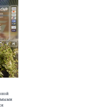
ерной
Самыми
ся