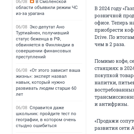
06/08
В Смоленской
области объявили режим ЧС
В 2024 году «Га
из-за урагана
розничной прод
офисе. Теперь 
06/08
Экс-депутат Ано
приобрести кофе
Туртиайнен, получивший
Drive. По итог
статус беженца в РФ,
чем в 2 раза.
обвиняется в Финляндии в
совершении финансовых
преступлений
Помимо кофе, с
станциях: в 20
06/08
«От этого зависит ваша
покупкой товар
жизнь»: эксперт назвал
напитки, питьев
навык, который нужно
развивать людям старше 60
востребованных
лет
трансмиссионны
и антифризы.
06/08
Справится даже
школьник: пройдите тест по
географии, в котором очень
«Продажи сопут
стыдно ошибиться
развития сети 