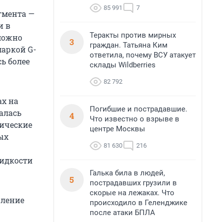
85 991
7
гмента —
и в
Теракты против мирных
 можно
3
граждан. Татьяна Ким
маркой G-
ответила, почему ВСУ атакует
ь более
склады Wildberries
82 792
ах на
Погибшие и пострадавшие.
алась
4
Что известно о взрыве в
тические
центре Москвы
ых
81 630
216
жидкости
Галька била в людей,
5
пострадавших грузили в
скорые на лежаках. Что
вление
происходило в Геленджике
после атаки БПЛА