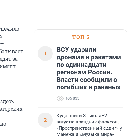
еспечило
а
ТОП 5
 —
ВСУ ударили
абатывает
1
дронами и ракетами
едят за
по одиннадцати
тимент
регионам России.
Власти сообщили о
погибших и раненых
106 835
здесь
авторских
Куда пойти 31 июля–2
2
августа: праздник флоксов,
нно
«Пространственный сдвиг» у
Манежа и «Музыка мира»