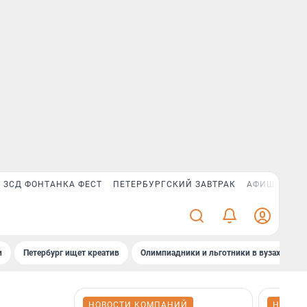
ЗСД ФОНТАНКА ФЕСТ
ПЕТЕРБУРГСКИЙ ЗАВТРАК
АФИША PLUS
и
Петербург ищет креатив
Олимпиадники и льготники в вузах СПб
НОВОСТИ КОМПАНИЙ
НОВОС