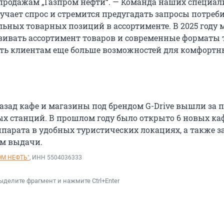
родажам „Газпром нефти“. — Команда наших специал
учает спрос и стремится предугадать запросы потреби
льных товарных позиций в ассортименте. В 2025 году
ивать ассортимент товаров и современные форматы 
ть клиентам еще больше возможностей для комфортн
назад кафе и магазины под брендом G-Drive вышли за 
х станций. В прошлом году было открыто 6 новых каф
парата в удобных туристических локациях, а также 
ом выдачи.
ОМ НЕФТЬ"
, ИНН 5504036333
ыделите фрагмент и нажмите Ctrl+Enter