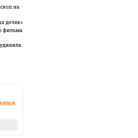
оскоп на
ых дочек»
го фильма
 удивила
льных