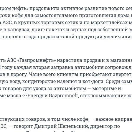
зпром нефть» продолжила активное развитие нового се
ажи кофе для самостоятельного приготовления дома 
на АЗС, в крупных торговых сетях и на маркетплейсах
 в капсулах, дрип-пакетах и зернах под собственной 
ам прошлого года продажи такой продукции увеличилис
еть АЗС «Газпромнефть» нарастила продажи в магазин
24 году каждая вторая заправка автомобиля сопровожд
ов в дорогу. Чаще всего клиенты приобретают энерге
ую воду, кондитерские изделия и хот-доги. Среди сам
 товаров для ухода за автомобилем — моторные и
е масла G-Energy и Gazpromneft, стеклоомывающие 
ствующих товаров, в том числе кофе, — важное напра
АЗС, — говорит Дмитрий Шепельский, директор по