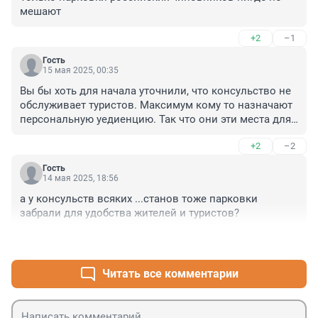
мешают
+2
–1
Гость
15 мая 2025, 00:35
Вы бы хоть для начала уточнили, что консульство не 
обслуживает туристов. Максимум кому то назначают 
персональную уедиенцию. Так что они эти места для 
себя любимых использовали. Дормоеды, в визовой 
+2
–2
центр запись за 3 месяца, предоплата не мог прийти 
дату перенести нельзя деньги не возвращаются.
Гость
14 мая 2025, 18:56
а у консульств всяких ...станов тоже парковки 
забрали для удобства жителей и туристов?
+5
–0
Читать все комментарии