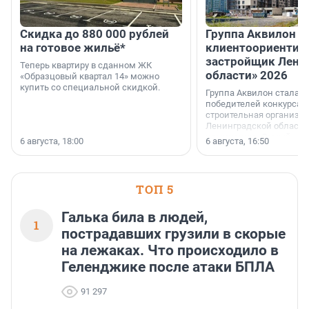
Скидка до 880 000 рублей
Группа Аквилон 
на готовое жильё*
клиентоориентир
застройщик Лени
Теперь квартиру в сданном ЖК
области» 2026
«Образцовый квартал 14» можно
купить со специальной скидкой.
Группа Аквилон стала 
победителей конкурса 
строительная организа
Ленинградской области 
номинации «Самый
6 августа, 18:00
6 августа, 16:50
клиентоориентированн
застройщик Ленинград
области».
ТОП 5
Галька била в людей,
1
пострадавших грузили в скорые
на лежаках. Что происходило в
Геленджике после атаки БПЛА
91 297