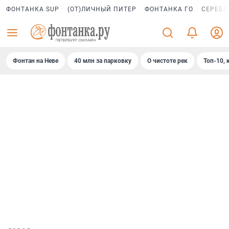
ФОНТАНКА SUP
(ОТ)ЛИЧНЫЙ ПИТЕР
ФОНТАНКА ГО
СЕРЕБР
Фонтан на Неве
40 млн за парковку
О чистоте рек
Топ-10, 