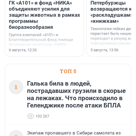
ГК «А101» и фонд «НИКА»
Петербуржцы
объединяют усилия для
возвращаются к
защиты животных в рамках
«раскладушкам» 
программы
«книжкам»
биоразнообразия
Технология гибких дисп
перестает быть нишевы
Группа компаний «А101» и
переходит в разряд вос
Благотворительный фонд помощи
повседневных решений
бездомным животным «НИКА»
заключили соглашение о
6 августа, 12:26
5 августа, 13:56
стратегическом сотрудничестве.
ТОП 5
Галька била в людей,
1
пострадавших грузили в скорые
на лежаках. Что происходило в
Геленджике после атаки БПЛА
102 267
Экипаж пропавшего в Сибири самолета из