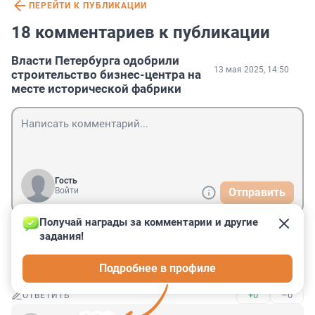
ПЕРЕЙТИ К ПУБЛИКАЦИИ
18 комментариев к публикации
Власти Петербурга одобрили
13 мая 2025, 14:50
строительство бизнес-центра на
месте исторической фабрики
Гость
Войти
Отправить
Получай награды за комментарии и другие 
задания!
Гость
17 мая 2025, 11:56
Подробнее в профиле
как оно ему стало принадлежать?;)
+0
–0
ОТВЕТИТЬ