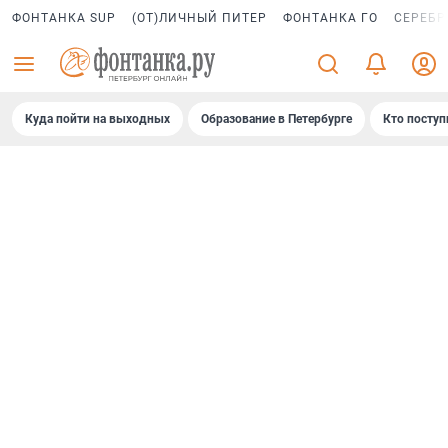
ФОНТАНКА SUP
(ОТ)ЛИЧНЫЙ ПИТЕР
ФОНТАНКА ГО
СЕРЕБР
Куда пойти на выходных
Образование в Петербурге
Кто поступ