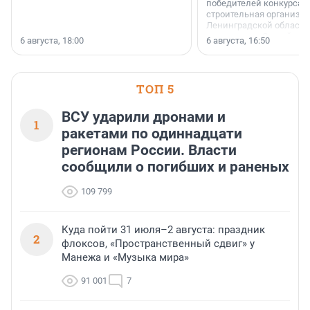
победителей конкурса 
строительная организа
Ленинградской области 
номинации «Самый
6 августа, 18:00
6 августа, 16:50
клиентоориентированн
застройщик Ленинград
области».
ТОП 5
ВСУ ударили дронами и
1
ракетами по одиннадцати
регионам России. Власти
сообщили о погибших и раненых
109 799
Куда пойти 31 июля–2 августа: праздник
2
флоксов, «Пространственный сдвиг» у
Манежа и «Музыка мира»
91 001
7