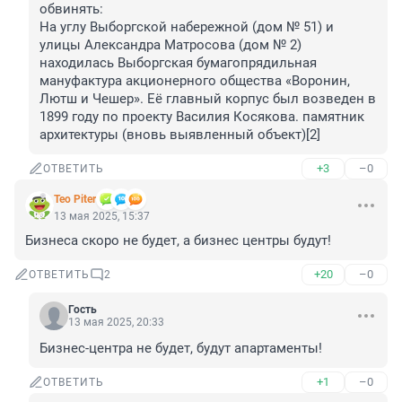
обвинять:

На углу Выборгской набережной (дом № 51) и 
улицы Александра Матросова (дом № 2) 
находилась Выборгская бумагопрядильная 
мануфактура акционерного общества «Воронин, 
Лютш и Чешер». Её главный корпус был возведен в 
1899 году по проекту Василия Косякова. памятник 
архитектуры (вновь выявленный объект)[2]
+3
–0
ОТВЕТИТЬ
Teo Piter
13 мая 2025, 15:37
Бизнеса скоро не будет, а бизнес центры будут!
+20
–0
ОТВЕТИТЬ
2
Гость
13 мая 2025, 20:33
Бизнес-центра не будет, будут апартаменты!
+1
–0
ОТВЕТИТЬ