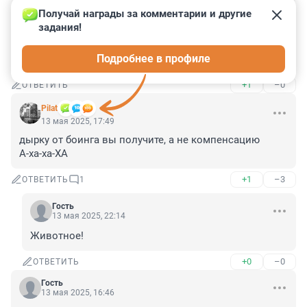
Получай награды за комментарии и другие 
Гость
13 мая 2025, 18:09
задания!
Но расследовать крушение самолёта Героя России 
Подробнее в профиле
Пригожина России никто не мешает. И как успехи?
+1
–0
ОТВЕТИТЬ
Pilat
13 мая 2025, 17:49
дырку от боинга вы получите, а не компенсацию

А-ха-ха-ХА
+1
–3
ОТВЕТИТЬ
1
Гость
13 мая 2025, 22:14
Животное!
+0
–0
ОТВЕТИТЬ
Гость
13 мая 2025, 16:46