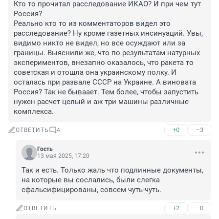
Кто то прочитал расследование ИКАО? И при чем тут 
Россия?

Реально кто то из комментаторов видел это 
расследование? Ну кроме газетных инсинуаций. Увы, 
видимо никто не видел, но все осуждают или за 
границы. Выяснили же, что по результатам натурных 
экспериментов, внезапно оказалось, что ракета то 
советская и отошла она украинскому полку. И 
осталась при развале СССР на Украине. А виновата 
Россия? Так не бываает. Тем более, чтобы запустить 
нужен расчет целый и аж три машины различные 
комплекса.
+0
–3
ОТВЕТИТЬ
4
Гость
13 мая 2025, 17:20
Так и есть. Только жаль что подлинные документы, 
на которые вы сослались, были слегка 
сфальсифицированы, совсем чуть-чуть.
+2
–0
ОТВЕТИТЬ