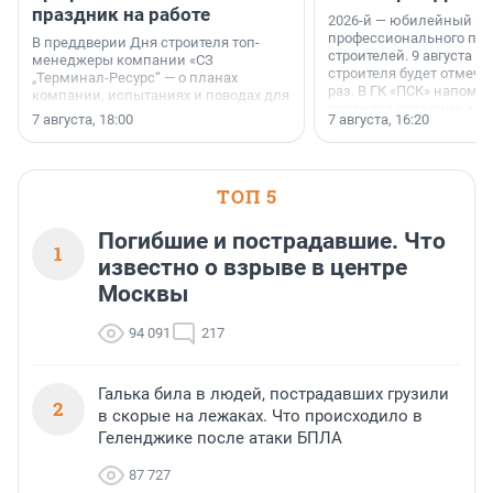
праздник на работе
2026-й — юбилейный го
профессионального пр
В преддверии Дня строителя топ-
строителей. 9 августа 2
менеджеры компании «СЗ
строителя будет отмечат
„Терминал-Ресурс“ — о планах
раз. В ГК «ПСК» напомни
компании, испытаниях и поводах для
появился праздник и к
осторожного оптимизма.
7 августа, 18:00
7 августа, 16:20
поменялась роль строит
ТОП 5
Погибшие и пострадавшие. Что
1
известно о взрыве в центре
Москвы
94 091
217
Галька била в людей, пострадавших грузили
2
в скорые на лежаках. Что происходило в
Геленджике после атаки БПЛА
87 727