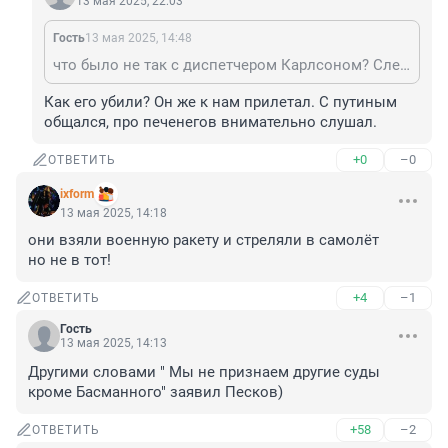
13 мая 2025, 22:03
Гость
13 мая 2025, 14:48
что было не так с диспетчером Карлсоном? Следствие по нему было остановлено в результате его убийства. Что там ему присудили из-за этого мы теперь никогда не узнаем. Ну а то, что до суда его отмазывали, так это всегда так делается адвокатами. Так что может вы там что-то и помните, но явно не то, что было на самом деле.
Как его убили? Он же к нам прилетал. С путиным 
общался, про печенегов внимательно слушал.
+0
–0
ОТВЕТИТЬ
ixform
13 мая 2025, 14:18
они взяли военную ракету и стреляли в самолёт 

но не в тот!
+4
–1
ОТВЕТИТЬ
Гость
13 мая 2025, 14:13
Другими словами " Мы не признаем другие суды 
кроме Басманного" заявил Песков)
+58
–2
ОТВЕТИТЬ