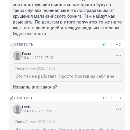
соответствующие выплаты нам просто будут в 
таких случаях перенаправлять пострадавшим от 
крушения малайзийского боинга. Там найдут как 
взыскать. По деньгам в итоге получится то же на то 
же, а вот с репутацией и международным статусом 
будет все плохо.
+2
–2
ОТВЕТИТЬ
Гость
13 мая 2025, 17:12
Гость
13 мая 2025, 16:06
Это так не работает. Просто поставим себя вне закона. Потом если наш где-нибудь собьют или еще чего, то тоже "компенсации не будет". Или соответствующие выплаты нам просто будут в таких случаях перенаправлять пострадавшим от крушения малайзийского боинга. Там найдут как взыскать. По деньгам в итоге получится то же на то же, а вот с репутацией и международным статусом будет все плохо.
Израиль вне закона?
+0
–0
ОТВЕТИТЬ
Гость
13 мая 2025, 17:31
Гость
13 мая 2025, 16:06
Это так не работает. Просто поставим себя вне закона. Потом если наш где-нибудь собьют или еще чего, то тоже "компенсации не будет". Или соответствующие выплаты нам просто будут в таких случаях перенаправлять пострадавшим от крушения малайзийского боинга. Там найдут как взыскать. По деньгам в итоге получится то же на то же, а вот с репутацией и международным статусом будет все плохо.