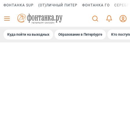
ФОНТАНКА SUP
(ОТ)ЛИЧНЫЙ ПИТЕР
ФОНТАНКА ГО
СЕРЕБР
Куда пойти на выходных
Образование в Петербурге
Кто поступ