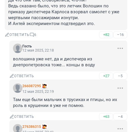
Да что они там, сговорились, что-ли?

Ведь сказано было, что это летчик Волошин по 
приказу диспетчера Карлоса взорвал самолет с уже 
мертвыми пассажирами изнутри.

И Антей экспериментом подтвердил это.
+82
–16
ОТВЕТИТЬ
6
Гость
12 мая 2025, 22:18
волошина уже нет, да и диспечера из 
днепропетровска тоже... концы в воду
+27
–5
ОТВЕТИТЬ
266087295
12 мая 2025, 22:19
Там еще были мальчик в трусиках и птицы, но их 
роль в крушении я уже не помню.
+63
–4
ОТВЕТИТЬ
276386315