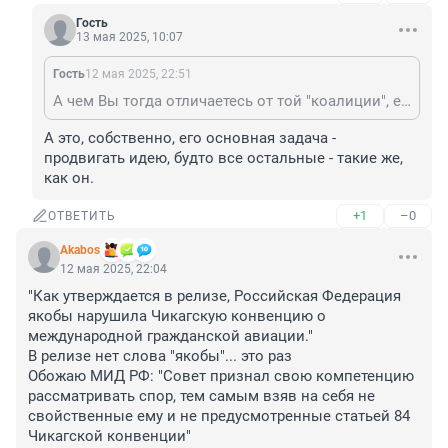
Гость
13 мая 2025, 10:07
Гость
12 мая 2025, 22:51
А чем Вы тогда отличаетесь от той "коалиции", если вместо фактов и доказательств просто наклеиваете ярлыки?
А это, собственно, его основная задача - 
продвигать идею, будто все остальные - такие же, 
как он.
+1
–0
ОТВЕТИТЬ
Akabos
12 мая 2025, 22:04
"Как утверждается в релизе, Российская Федерация 
якобы нарушила Чикагскую конвенцию о 
международной гражданской авиации."

В релизе нет слова "якобы"... это раз

Обожаю МИД РФ: "Совет признал свою компетенцию 
рассматривать спор, тем самым взяв на себя не 
свойственные ему и не предусмотренные статьей 84 
Чикагской конвенции"
