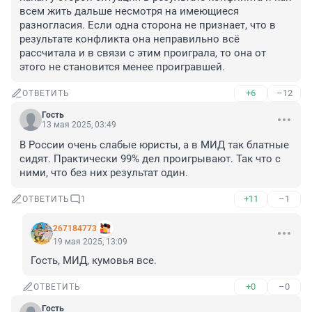
всем жить дальше несмотря на имеющиеся 
разногласия. Если одна сторона не признает, что в 
результате конфликта она неправильно всё 
рассчитала и в связи с этим проиграла, то она от 
этого не становится менее проигравшей.
+6
–12
ОТВЕТИТЬ
Гость
13 мая 2025, 03:49
В России очень слабые юристы, а в МИД так блатные 
сидят. Практически 99% дел проигрывают. Так что с 
ними, что без них результат один.
+11
–1
ОТВЕТИТЬ
1
267184773
19 мая 2025, 13:09
Гость, МИД, кумовья все.
+0
–0
ОТВЕТИТЬ
Гость