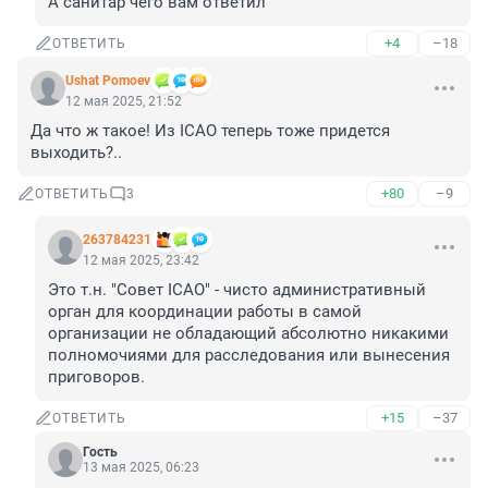
А санитар чего вам ответил
+4
–18
ОТВЕТИТЬ
Ushat Pomoev
12 мая 2025, 21:52
Да что ж такое! Из ICAO теперь тоже придется 
выходить?..
+80
–9
ОТВЕТИТЬ
3
263784231
12 мая 2025, 23:42
Это т.н. "Совет ICAO" - чисто административный 
орган для координации работы в самой 
организации не обладающий абсолютно никакими 
полномочиями для расследования или вынесения 
приговоров.
+15
–37
ОТВЕТИТЬ
Гость
13 мая 2025, 06:23