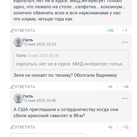
карпатыч, нет не в курсе. МИД интересует только 
одно, что лежало на столе...салфетка... кокоинyм... 
конечно обвинять всех и вся наркоманами у нас 
это норма, четыре года как
+56
–7
ОТВЕТИТЬ
Гость
13 мая 2025, 02:33
Гость
13 мая 2025, 00:38
карпатыч, нет не в курсе. МИД интересует только одно, что лежало на столе...салфетка... кокоинyм... конечно обвинять всех и вся наркоманами у нас это норма, четыре года как
Зеля не нюхает по твоему? Оболгали бедняжку
+6
–34
ОТВЕТИТЬ
Гость
13 мая 2025, 02:46
А США приглашали к сотрудничеству когда они 
сбили иранский самолет в 88-м?
+6
–12
ОТВЕТИТЬ