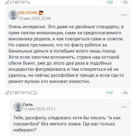
+10
–30
ОТВЕТИТЬ
266126345
12 мая 2025, 22:39
Очень интересно. Это даже не двойные стандарты, а 
прям святая инквизиция, сами за предполагаемого 
виновника решили, и как говориться сами и сожгли. 
Но самое противное, что по факту рубятся за 
банальные деньги а погибшие всего лишь повод. 
Хотя если захотим вспомнить, страна над которой 
сбили боинг, уже до этого два раза в подобных 
инцидентах фигурировала и там отвертеться ей не 
удалось, но сейчас русофобия в тренде и если где-то 
рванет вулкан кто виноват известно.
+15
–30
ОТВЕТИТЬ
2
Гость
12 мая 2025, 23:11
Тебе, русофилу, следовало хотя бы писать: "и как 
говоритЬся" без мягкого знака. Где вас только 
набирают?