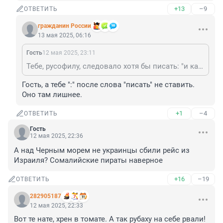
+13
–9
ОТВЕТИТЬ
гражданин России
13 мая 2025, 06:16
Гость
12 мая 2025, 23:11
Тебе, русофилу, следовало хотя бы писать: "и как говоритЬся" без мягкого знака. Где вас только набирают?
Гость, а тебе ":" после слова "писать" не ставить. 
Оно там лишнее.
+1
–4
ОТВЕТИТЬ
Гость
12 мая 2025, 22:36
А над Черным морем не украинцы сбили рейс из 
Израиля? Сомалийские пираты наверное
+16
–19
ОТВЕТИТЬ
282905187
12 мая 2025, 22:33
Вот те нате, хрен в томате. А так рубаху на себе рвали!