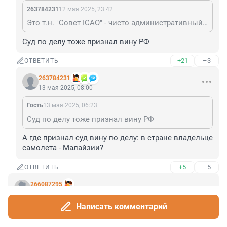
263784231
12 мая 2025, 23:42
Это т.н. "Совет ICAO" - чисто административный орган для координации работы в самой организации не обладающий абсолютно никакими полномочиями для расследования или вынесения приговоров.
Суд по делу тоже признал вину РФ
+21
–3
ОТВЕТИТЬ
263784231
13 мая 2025, 08:00
Гость
13 мая 2025, 06:23
Суд по делу тоже признал вину РФ
А где признал суд вину по делу: в стране владельце 
самолета - Малайзии?
+5
–5
ОТВЕТИТЬ
266087295
12 мая 2025, 21:51
Написать комментарий
И здесь засада!
+52
–8