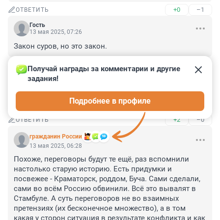
+0
–1
ОТВЕТИТЬ
Гость
13 мая 2025, 07:26
Закон суров, но это закон.
+0
–0
ОТВЕТИТЬ
Получай награды за комментарии и другие 
задания!
Гость
13 мая 2025, 06:43
Подробнее в профиле
Якобы?
+2
–0
ОТВЕТИТЬ
гражданин России
13 мая 2025, 06:28
Похоже, переговоры будут те ещё, раз вспомнили 
настолько старую историю. Есть придумки и 
посвежее - Краматорск, роддом, Буча. Сами сделали, 
сами во всём Россию обвинили. Всё это вывалят в 
Стамбуле. А суть переговоров не во взаимных 
претензиях (их бесконечное множество), а в том 
какая у сторон ситуация в результате конфликта и как 