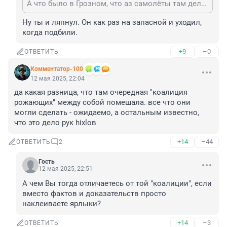
А что было в Грозном, что аз самолёты там делали, когда другие на запасные ушли? Абы ляпнуть.
Ну ты и ляпнул. Он как раз на запасной и уходил, 
когда подбили.
+9
–0
ОТВЕТИТЬ
Комментатор-100
12 мая 2025, 22:04
да какая разница, что там очередная "коалиция 
рожающих" между собой помешала. все что они 
могли сделать - ожидаемо, а остальным известно, 
что это дело рук hixlов
+14
–44
ОТВЕТИТЬ
2
Гость
12 мая 2025, 22:51
А чем Вы тогда отличаетесь от той "коалиции", если 
вместо фактов и доказательств просто 
наклеиваете ярлыки?
+14
–3
ОТВЕТИТЬ