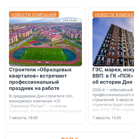
НОВОСТИ КОМПАНИЙ
НОВОСТИ КОМПАНИ
Строители «Образцовых
ГЭС, марки, искус
кварталов» встречают
ВВП: в ГК «ПСК» р
профессиональный
об истории Дня с
праздник на работе
2026-й — юбилейный го
профессионального пр
В преддверии Дня строителя топ-
строителей. 9 августа 2
менеджеры компании «СЗ
строителя будет отмечат
„Терминал-Ресурс“ — о планах
раз. В ГК «ПСК» напомни
компании, испытаниях и поводах для
появился праздник и к
осторожного оптимизма.
7 августа, 18:00
7 августа, 16:20
поменялась роль строит