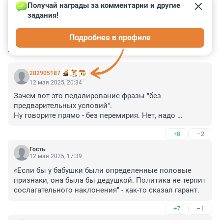
Получай награды за комментарии и другие 
задания!
7
17
2
27
13
Подробнее в профиле
КОММЕНТАРИИ
60
282905187
12 мая 2025, 20:34
Зачем вот это педалирование фразы "без 
предварительных условий". 

Ну говорите прямо - без перемирия. Нет, надо 
изгальнуться. На кого рассчитано? 

+8
–2
На недалекого Трампа?
Гость
12 мая 2025, 17:39
«Если бы у бабушки были определенные половые 
признаки, она была бы дедушкой. Политика не терпит 
сослагательного наклонения" - как-то сказал гарант.
+7
–1