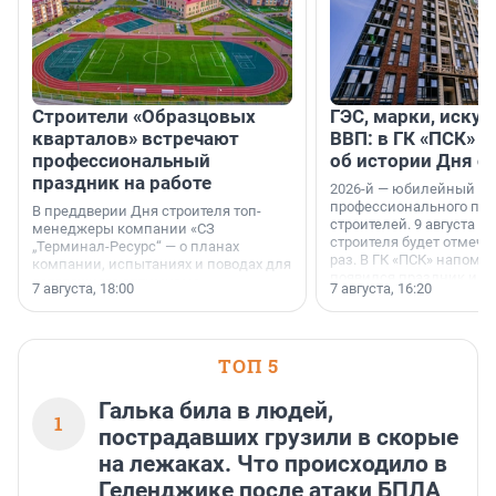
Строители «Образцовых
ГЭС, марки, искус
кварталов» встречают
ВВП: в ГК «ПСК» р
профессиональный
об истории Дня с
праздник на работе
2026-й — юбилейный го
профессионального пр
В преддверии Дня строителя топ-
строителей. 9 августа 2
менеджеры компании «СЗ
строителя будет отмечат
„Терминал-Ресурс“ — о планах
раз. В ГК «ПСК» напомни
компании, испытаниях и поводах для
появился праздник и к
осторожного оптимизма.
7 августа, 18:00
7 августа, 16:20
поменялась роль строит
ТОП 5
Галька била в людей,
1
пострадавших грузили в скорые
на лежаках. Что происходило в
Геленджике после атаки БПЛА