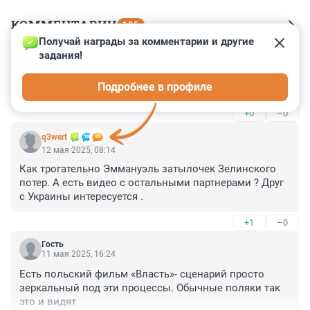
КОММЕНТАРИИ
135
Получай награды за комментарии и другие 
задания!
Гость
28 мая 2025, 14:21
Подробнее в профиле
В губы, с языком, или по-детски в щёчку?
+0
–0
q3wert
12 мая 2025, 08:14
Как трогательно Эммануэль затылочек Зелинского 
потер. А есть видео с остальными партнерами ? Друг 
с Украины интересуется .
+1
–0
Гость
11 мая 2025, 16:24
Есть польский фильм «Власть»- сценарий просто 
зеркальный под эти процессы. Обычные поляки так 
это и видят