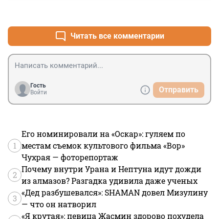
+0
–0
Читать все комментарии
Гость
Отправить
Войти
Его номинировали на «Оскар»: гуляем по
1
местам съемок культового фильма «Вор»
Чухрая — фоторепортаж
Почему внутри Урана и Нептуна идут дожди
2
из алмазов? Разгадка удивила даже ученых
«Дед разбушевался»: SHAMAN довел Мизулину
3
— что он натворил
«Я крутая»: певица Жасмин здорово похудела