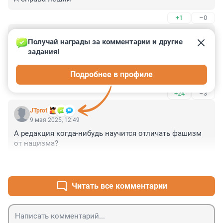
+1
–0
Гость
9 мая 2025, 12:52
Получай награды за комментарии и другие 
задания!
Бутафория, ряженые - теперь это бренд. 
Последователи агитаторов и пропагандистов в 
Подробнее в профиле
почете.
+24
–3
JTprof
9 мая 2025, 12:49
А редакция когда-нибудь научится отличать фашизм 
от нацизма?
+18
–2
Читать все комментарии