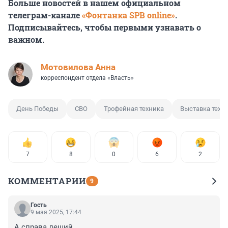
Больше новостей в нашем официальном
телеграм-канале
«Фонтанка SPB online»
.
Подписывайтесь, чтобы первыми узнавать о
важном.
Мотовилова Анна
корреспондент отдела «Власть»
День Победы
СВО
Трофейная техника
Выставка техн
7
8
0
6
2
КОММЕНТАРИИ
9
Гость
9 мая 2025, 17:44
А справа леший