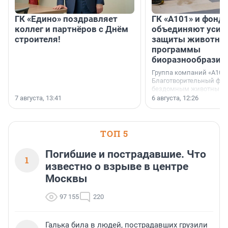
ГК «Едино» поздравляет
ГК «А101» и фонд
коллег и партнёров с Днём
объединяют усил
строителя!
защиты животных
программы
биоразнообразия
Группа компаний «А101»
Благотворительный фо
бездомным животным 
заключили соглашение
7 августа, 13:41
6 августа, 12:26
стратегическом сотрудн
ТОП 5
Погибшие и пострадавшие. Что
1
известно о взрыве в центре
Москвы
97 155
220
Галька била в людей, пострадавших грузили