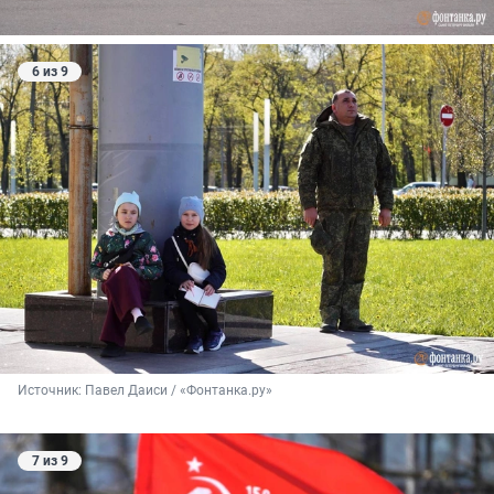
6 из 9
Источник: 
Павел Даиси / «Фонтанка.ру»
7 из 9