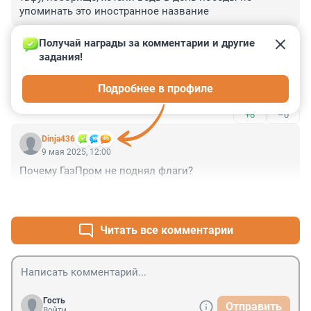
упоминать это иностранное название
+3
–2
Получай награды за комментарии и другие 
задания!
Гость
9 мая 2025, 12:06
Подробнее в профиле
На салют тоже вертухаи не пропустят?
+6
–0
Dinja436
9 мая 2025, 12:00
Почему ГазПром не поднял флаги?
+5
–0
Читать все комментарии
Гость
Отправить
Войти