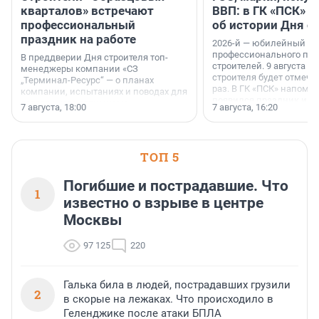
кварталов» встречают
ВВП: в ГК «ПСК» р
профессиональный
об истории Дня с
праздник на работе
2026-й — юбилейный го
профессионального пр
В преддверии Дня строителя топ-
строителей. 9 августа 2
менеджеры компании «СЗ
строителя будет отмечат
„Терминал-Ресурс“ — о планах
раз. В ГК «ПСК» напомни
компании, испытаниях и поводах для
появился праздник и к
осторожного оптимизма.
7 августа, 18:00
7 августа, 16:20
поменялась роль строит
ТОП 5
Погибшие и пострадавшие. Что
1
известно о взрыве в центре
Москвы
97 125
220
Галька била в людей, пострадавших грузили
2
в скорые на лежаках. Что происходило в
Геленджике после атаки БПЛА