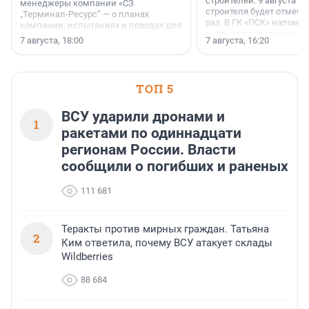
строителей. 9 августа 2
менеджеры компании «СЗ
строителя будет отмечат
„Терминал-Ресурс“ — о планах
раз. В ГК «ПСК» напомни
компании, испытаниях и поводах для
появился праздник и к
осторожного оптимизма.
7 августа, 18:00
7 августа, 16:20
поменялась роль строит
ТОП 5
ВСУ ударили дронами и
1
ракетами по одиннадцати
регионам России. Власти
сообщили о погибших и раненых
111 681
Теракты против мирных граждан. Татьяна
2
Ким ответила, почему ВСУ атакует склады
Wildberries
88 684