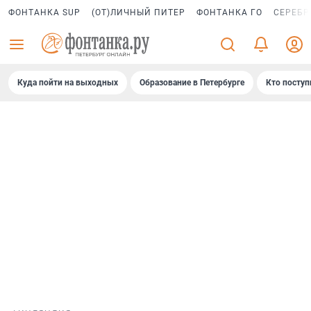
ФОНТАНКА SUP
(ОТ)ЛИЧНЫЙ ПИТЕР
ФОНТАНКА ГО
СЕРЕБР
Куда пойти на выходных
Образование в Петербурге
Кто поступ