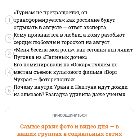
«Туризм не прекращается, он
1
трансформируется»: как россияне будут
отдыхать в августе — ответ эксперта
Кому признаются в любви, а кому разобьют
2
сердце: любовный гороскоп на август
«Меня бесила моя роль»: как сегодня выглядит
3
Пуговка из «Папиных дочек»
Его номинировали на «Оскар»: гуляем по
4
местам съемок культового фильма «Вор»
Чухрая — фоторепортаж
Почему внутри Урана и Нептуна идут дожди
5
из алмазов? Разгадка удивила даже ученых
ПРИСОЕДИНИТЬСЯ
Самые яркие фото и видео дня — в
наших группах в социальных сетях