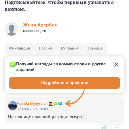
Подписывайтесь, чтобы первыми узнавать о
важном.
Женя Авербах
корреспондент
Финляндия
Россия
Миграция
Граница
Получай награды за комментарии и другие 
задания!
9
13
1
4
3
Подробнее в профиле
КОММЕНТАРИИ
36
Kemsky höyryveturi
11 мая 2025, 18:03
На границе сомалийцы ходят хмуро )
+0
–1