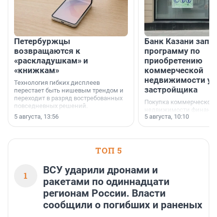
Петербуржцы
Банк Казани запу
возвращаются к
программу по
«раскладушкам» и
приобретению
«книжкам»
коммерческой
недвижимости у
Технология гибких дисплеев
застройщика
перестает быть нишевым трендом и
переходит в разряд востребованных
Покупка коммерческой
повседневных решений.
недвижимости финанс
5 августа, 13:56
5 августа, 10:10
инструмент, доступный
предпринимателей. Буд
офис, склад, торговое 
или готовый арендный 
ТОП 5
успех сделки зависит о
выбора объекта и грамо
финансирования.
ВСУ ударили дронами и
1
ракетами по одиннадцати
регионам России. Власти
сообщили о погибших и раненых