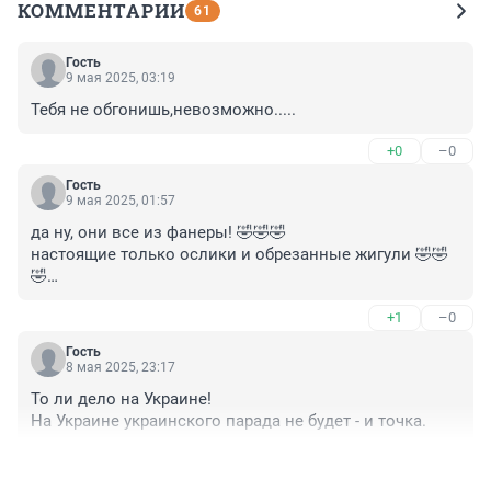
КОММЕНТАРИИ
61
Гость
9 мая 2025, 03:19
Тебя не обгонишь,невозможно.....
+0
–0
Гость
9 мая 2025, 01:57
да ну, они все из фанеры! 🤣🤣🤣

настоящие только ослики и обрезанные жигули 🤣🤣
🤣

только ими и воюют
+1
–0
Гость
8 мая 2025, 23:17
То ли дело на Украине!

На Украине украинского парада не будет - и точка.
+1
–4