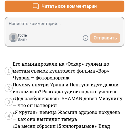
Читать все комментарии
Гость
Отправить
Войти
Его номинировали на «Оскар»: гуляем по
1
местам съемок культового фильма «Вор»
Чухрая — фоторепортаж
Почему внутри Урана и Нептуна идут дожди
2
из алмазов? Разгадка удивила даже ученых
«Дед разбушевался»: SHAMAN довел Мизулину
3
— что он натворил
«Я крутая»: певица Жасмин здорово похудела
4
— как она выглядит теперь
«За месяц сбросил 15 килограммов»: Влад