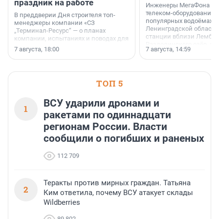
праздник на работе
Инженеры МегаФона ус
телеком-оборудование 
В преддверии Дня строителя топ-
популярных водоёмах
менеджеры компании «СЗ
Ленинградской области
„Терминал-Ресурс“ — о планах
станции вблизи Лембол
компании, испытаниях и поводах для
Раздолинского озёр, а 
осторожного оптимизма.
7 августа, 18:00
7 августа, 14:59
недалеко от Большого Т
водопада.
ТОП 5
ВСУ ударили дронами и
1
ракетами по одиннадцати
регионам России. Власти
сообщили о погибших и раненых
112 709
Теракты против мирных граждан. Татьяна
2
Ким ответила, почему ВСУ атакует склады
Wildberries
89 802