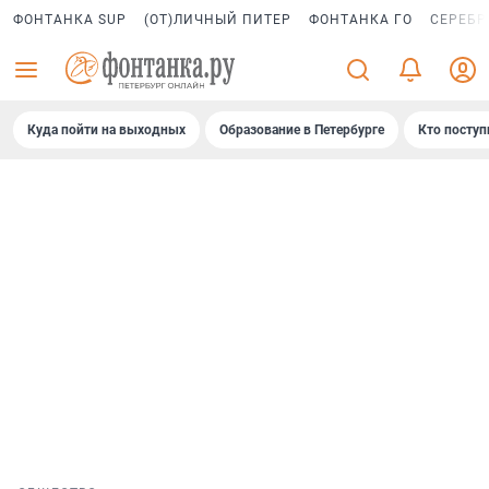
ФОНТАНКА SUP
(ОТ)ЛИЧНЫЙ ПИТЕР
ФОНТАНКА ГО
СЕРЕБР
Куда пойти на выходных
Образование в Петербурге
Кто поступ